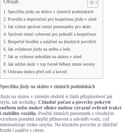
Obsah
Specifika jízdy na skútru v zimních podmínkách
Pravidla a doporučení pro bezpečnou jízdu v zimě
Jak vybrat správné zimní pneumatiky pro skútr
Správné zimní vybavení pro pohodlí a bezpečnost
Bezpečné brzdění a zatáčení na kluzkých površích
Jak zvládnout jízdu na sněhu a ledu
Jak se vyhnout nehodám na skútru v zimě
Jak udržet skútr v top formě během zimní sezóny
Ochrana skútru před solí a korozí
Specifika jízdy na skútru v zimních podmínkách
Jízda na skútru v zimním období si žádá přizpůsobení jak
stylu, tak techniky.
Chladné počasí a povrchy pokryté
sněhem nebo mokré silnice mohou výrazně ovlivnit trakci
i stabilitu vozidla.
Použití zimních pneumatik s vhodným
vzorkem pomáhá zlepšit přilnavost a odvádět vodu, což
minimalizuje riziko smyku. Na kluzkém povrchu je důležité
brzdit i zatáčet s citem.