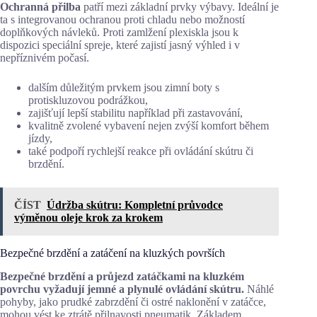
Ochranná přilba
patří mezi základní prvky výbavy. Ideální je
ta s integrovanou ochranou proti chladu nebo možností
doplňkových návleků. Proti zamlžení plexiskla jsou k
dispozici speciální spreje, které zajistí jasný výhled i v
nepříznivém počasí.
dalším důležitým prvkem jsou zimní boty s
protiskluzovou podrážkou,
zajišťují lepší stabilitu například při zastavování,
kvalitně zvolené vybavení nejen zvýší komfort během
jízdy,
také podpoří rychlejší reakce při ovládání skútru či
brzdění.
ČÍST
Údržba skútru: Kompletní průvodce
výměnou oleje krok za krokem
Bezpečné brzdění a zatáčení na kluzkých površích
Bezpečné brzdění a průjezd zatáčkami na kluzkém
povrchu vyžadují jemné a plynulé ovládání skútru.
Náhlé
pohyby, jako prudké zabrzdění či ostré naklonění v zatáčce,
mohou vést ke ztrátě přilnavosti pneumatik. Základem