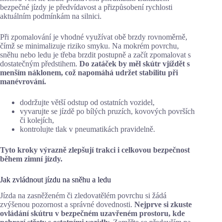
bezpečné jízdy je předvídavost a přizpůsobení rychlosti
aktuálním podmínkám na silnici.
Při zpomalování je vhodné využívat obě brzdy rovnoměrně,
čímž se minimalizuje riziko smyku. Na mokrém povrchu,
sněhu nebo ledu je třeba brzdit postupně a začít zpomalovat s
dostatečným předstihem.
Do zatáček by měl skútr vjíždět s
menším náklonem, což napomáhá udržet stabilitu při
manévrování.
dodržujte větší odstup od ostatních vozidel,
vyvarujte se jízdě po bílých pruzích, kovových površích
či kolejích,
kontrolujte tlak v pneumatikách pravidelně.
Tyto kroky výrazně zlepšují trakci i celkovou bezpečnost
během zimní jízdy.
Jak zvládnout jízdu na sněhu a ledu
Jízda na zasněženém či zledovatělém povrchu si žádá
zvýšenou pozornost a správné dovednosti.
Nejprve si zkuste
ovládání skútru v bezpečném uzavřeném prostoru, kde