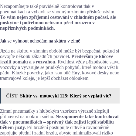
Nezapomínejte také pravidelně kontrolovat tlak v
pneumatikách a vybavit se vhodným zimním příslušenstvím.
To vám nejen zpříjemní cestování v chladném počasí, ale
poskytne i potřebnou ochranu před mrazem v
nepříznivých podmínkách.
Jak se vyhnout nehodám na skútru v zimě
Jízda na skútru v zimním období může být bezpečná, pokud si
osvojíte několik základních pravidel.
Především je klíčové
jezdit pomalu a s rozvahou.
Rychlost vždy přizpůsobte stavu
vozovky a vyvarujte se prudkých pohybů, které mohou vést k
pádu. Kluzké povrchy, jako jsou bílé čáry, kovové desky nebo
tramvajové koleje, je lepší obcházet obloukem.
ČÍST
Skútr vs. motocykl 125: Který se vyplatí víc?
Zimní pneumatiky s hlubokým vzorkem výrazně zlepšují
přilnavost na mokru i sněhu.
Nezapomeňte také kontrolovat
tlak v pneumatikách – správný tlak zajistí lepší stabilitu
během jízdy.
Při brzdění postupujte citlivě a rovnoměrně
zapojujte přední i zadní brzdu, abyste minimalizovali riziko