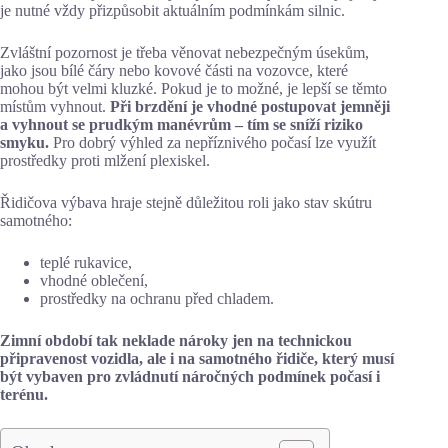
je nutné vždy přizpůsobit aktuálním podmínkám silnic.
Zvláštní pozornost je třeba věnovat nebezpečným úsekům,
jako jsou bílé čáry nebo kovové části na vozovce, které
mohou být velmi kluzké. Pokud je to možné, je lepší se těmto
místům vyhnout.
Při brzdění je vhodné postupovat jemněji
a vyhnout se prudkým manévrům – tím se sníží riziko
smyku.
Pro dobrý výhled za nepříznivého počasí lze využít
prostředky proti mlžení plexiskel.
Řidičova výbava hraje stejně důležitou roli jako stav skútru
samotného:
teplé rukavice,
vhodné oblečení,
prostředky na ochranu před chladem.
Zimní období tak neklade nároky jen na technickou
připravenost vozidla, ale i na samotného řidiče, který musí
být vybaven pro zvládnutí náročných podmínek počasí i
terénu.