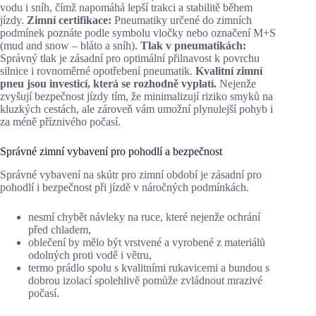
vodu i sníh, čímž napomáhá lepší trakci a stabilitě během
jízdy.
Zimní certifikace:
Pneumatiky určené do zimních
podmínek poznáte podle symbolu vločky nebo označení M+S
(mud and snow – bláto a sníh).
Tlak v pneumatikách:
Správný tlak je zásadní pro optimální přilnavost k povrchu
silnice i rovnoměrné opotřebení pneumatik.
Kvalitní zimní
pneu jsou investicí, která se rozhodně vyplatí.
Nejenže
zvyšují bezpečnost jízdy tím, že minimalizují riziko smyků na
kluzkých cestách, ale zároveň vám umožní plynulejší pohyb i
za méně příznivého počasí.
Správné zimní vybavení pro pohodlí a bezpečnost
Správné vybavení na skútr pro zimní období je zásadní pro
pohodlí i bezpečnost při jízdě v náročných podmínkách.
nesmí chybět návleky na ruce, které nejenže ochrání
před chladem,
oblečení by mělo být vrstvené a vyrobené z materiálů
odolných proti vodě i větru,
termo prádlo spolu s kvalitními rukavicemi a bundou s
dobrou izolací spolehlivě pomůže zvládnout mrazivé
počasí.