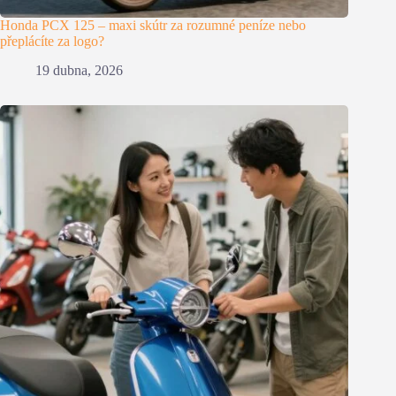
Honda PCX 125 – maxi skútr za rozumné peníze nebo
přeplácíte za logo?
19 dubna, 2026