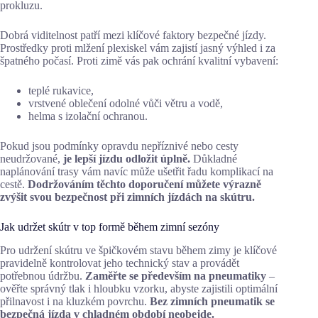
prokluzu.
Dobrá viditelnost patří mezi klíčové faktory bezpečné jízdy.
Prostředky proti mlžení plexiskel vám zajistí jasný výhled i za
špatného počasí. Proti zimě vás pak ochrání kvalitní vybavení:
teplé rukavice,
vrstvené oblečení odolné vůči větru a vodě,
helma s izolační ochranou.
Pokud jsou podmínky opravdu nepříznivé nebo cesty
neudržované,
je lepší jízdu odložit úplně.
Důkladné
naplánování trasy vám navíc může ušetřit řadu komplikací na
cestě.
Dodržováním těchto doporučení můžete výrazně
zvýšit svou bezpečnost při zimních jízdách na skútru.
Jak udržet skútr v top formě během zimní sezóny
Pro udržení skútru ve špičkovém stavu během zimy je klíčové
pravidelně kontrolovat jeho technický stav a provádět
potřebnou údržbu.
Zaměřte se především na pneumatiky
–
ověřte správný tlak i hloubku vzorku, abyste zajistili optimální
přilnavost i na kluzkém povrchu.
Bez zimních pneumatik se
bezpečná jízda v chladném období neobejde.