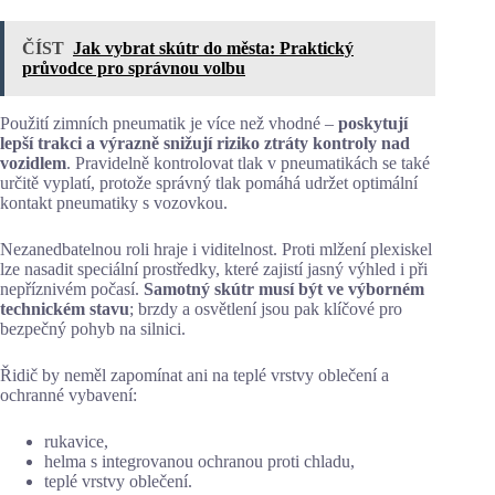
ČÍST
Jak vybrat skútr do města: Praktický
průvodce pro správnou volbu
Použití zimních pneumatik je více než vhodné –
poskytují
lepší trakci a výrazně snižují riziko ztráty kontroly nad
vozidlem
. Pravidelně kontrolovat tlak v pneumatikách se také
určitě vyplatí, protože správný tlak pomáhá udržet optimální
kontakt pneumatiky s vozovkou.
Nezanedbatelnou roli hraje i viditelnost. Proti mlžení plexiskel
lze nasadit speciální prostředky, které zajistí jasný výhled i při
nepříznivém počasí.
Samotný skútr musí být ve výborném
technickém stavu
; brzdy a osvětlení jsou pak klíčové pro
bezpečný pohyb na silnici.
Řidič by neměl zapomínat ani na teplé vrstvy oblečení a
ochranné vybavení:
rukavice,
helma s integrovanou ochranou proti chladu,
teplé vrstvy oblečení.