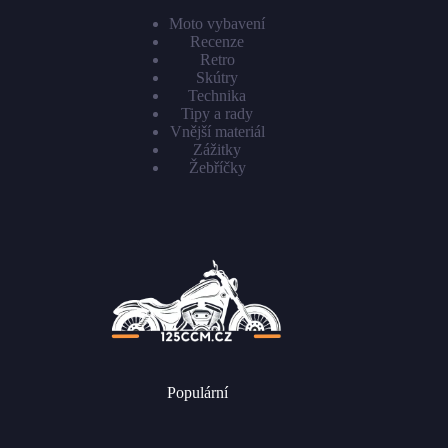
Moto vybavení
Recenze
Retro
Skútry
Technika
Tipy a rady
Vnější materiál
Zážitky
Žebříčky
Populární