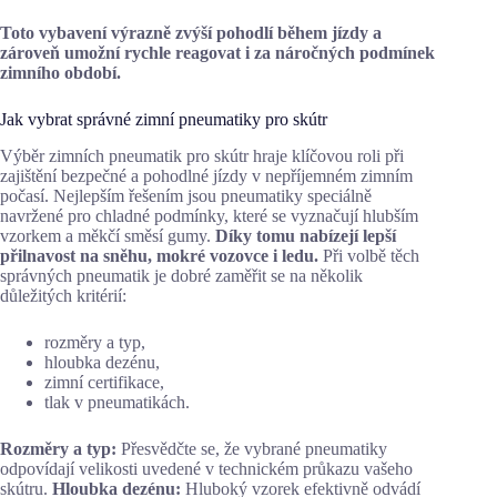
Toto vybavení výrazně zvýší pohodlí během jízdy a
zároveň umožní rychle reagovat i za náročných podmínek
zimního období.
Jak vybrat správné zimní pneumatiky pro skútr
Výběr zimních pneumatik pro skútr hraje klíčovou roli při
zajištění bezpečné a pohodlné jízdy v nepříjemném zimním
počasí. Nejlepším řešením jsou pneumatiky speciálně
navržené pro chladné podmínky, které se vyznačují hlubším
vzorkem a měkčí směsí gumy.
Díky tomu nabízejí lepší
přilnavost na sněhu, mokré vozovce i ledu.
Při volbě těch
správných pneumatik je dobré zaměřit se na několik
důležitých kritérií:
rozměry a typ,
hloubka dezénu,
zimní certifikace,
tlak v pneumatikách.
Rozměry a typ:
Přesvědčte se, že vybrané pneumatiky
odpovídají velikosti uvedené v technickém průkazu vašeho
skútru.
Hloubka dezénu:
Hluboký vzorek efektivně odvádí