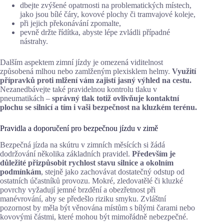
dbejte zvýšené opatrnosti na problematických místech,
jako jsou bílé čáry, kovové plochy či tramvajové koleje,
při jejich překonávání zpomalte,
pevně držte řídítka, abyste lépe zvládli případné
nástrahy.
Dalším aspektem zimní jízdy je omezená viditelnost
způsobená mlhou nebo zamlženým plexisklem helmy.
Využití
přípravků proti mlžení vám zajistí jasný výhled na cestu.
Nezanedbávejte také pravidelnou kontrolu tlaku v
pneumatikách –
správný tlak totiž ovlivňuje kontaktní
plochu se silnicí a tím i vaši bezpečnost na kluzkém terénu.
Pravidla a doporučení pro bezpečnou jízdu v zimě
Bezpečná jízda na skútru v zimních měsících si žádá
dodržování několika základních pravidel.
Především je
důležité přizpůsobit rychlost stavu silnice a okolním
podmínkám
, stejně jako zachovávat dostatečný odstup od
ostatních účastníků provozu. Mokré, zledovatělé či kluzké
povrchy vyžadují jemné brzdění a obezřetnost při
manévrování, aby se předešlo riziku smyku. Zvláštní
pozornost by měla být věnována místům s bílými čarami nebo
kovovými částmi, které mohou být mimořádně nebezpečné.