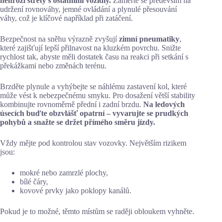
nehrozí střety s ostatními vozidly.
Zaměřte se především na
udržení rovnováhy, jemné ovládání a plynulé přesouvání
váhy, což je klíčové například při zatáčení.
Bezpečnost na sněhu výrazně zvyšují
zimní pneumatiky
,
které zajišťují lepší přilnavost na kluzkém povrchu. Snižte
rychlost tak, abyste měli dostatek času na reakci při setkání s
překážkami nebo změnách terénu.
Brzděte plynule a vyhýbejte se náhlému zastavení kol, které
může vést k nebezpečnému smyku. Pro dosažení větší stability
kombinujte rovnoměrně přední i zadní brzdu.
Na ledových
úsecích buďte obzvlášť opatrní – vyvarujte se prudkých
pohybů a snažte se držet přímého směru jízdy.
Vždy mějte pod kontrolou stav vozovky. Největším rizikem
jsou:
mokré nebo zamrzlé plochy,
bílé čáry,
kovové prvky jako poklopy kanálů.
Pokud je to možné, těmto místům se raději obloukem vyhněte.