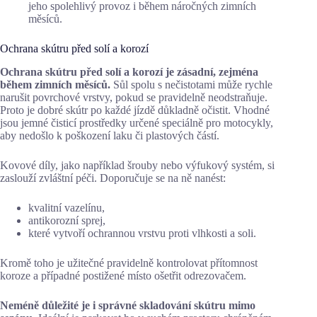
jeho spolehlivý provoz i během náročných zimních
měsíců.
Ochrana skútru před solí a korozí
Ochrana skútru před solí a korozí je zásadní, zejména
během zimních měsíců.
Sůl spolu s nečistotami může rychle
narušit povrchové vrstvy, pokud se pravidelně neodstraňuje.
Proto je dobré skútr po každé jízdě důkladně očistit. Vhodné
jsou jemné čisticí prostředky určené speciálně pro motocykly,
aby nedošlo k poškození laku či plastových částí.
Kovové díly, jako například šrouby nebo výfukový systém, si
zaslouží zvláštní péči. Doporučuje se na ně nanést:
kvalitní vazelínu,
antikorozní sprej,
které vytvoří ochrannou vrstvu proti vlhkosti a soli.
Kromě toho je užitečné pravidelně kontrolovat přítomnost
koroze a případné postižené místo ošetřit odrezovačem.
Neméně důležité je i správné skladování skútru mimo