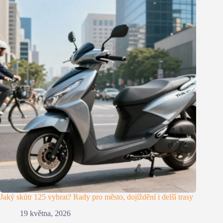
Jaký skútr 125 vybrat? Rady pro město, dojíždění i delší trasy
19 května, 2026