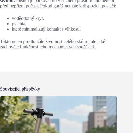
sezónu.
Ideální je parkovat ho v suchém prostoru chráněném
před nepřízní počasí. Pokud garáž nemáte k dispozici, postačí:
voděodolný kryt,
plachta,
které minimalizují kontakt s vlhkostí.
Takto nejen prodloužíte životnost celého skútru, ale také
zachováte funkčnost jeho mechanických součástek.
Související příspěvky