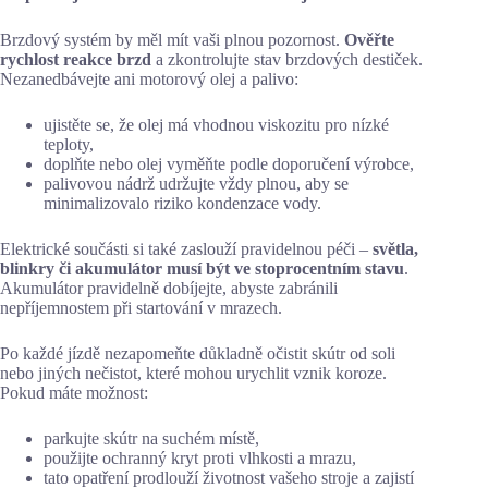
Brzdový systém by měl mít vaši plnou pozornost.
Ověřte
rychlost reakce brzd
a zkontrolujte stav brzdových destiček.
Nezanedbávejte ani motorový olej a palivo:
ujistěte se, že olej má vhodnou viskozitu pro nízké
teploty,
doplňte nebo olej vyměňte podle doporučení výrobce,
palivovou nádrž udržujte vždy plnou, aby se
minimalizovalo riziko kondenzace vody.
Elektrické součásti si také zaslouží pravidelnou péči –
světla,
blinkry či akumulátor musí být ve stoprocentním stavu
.
Akumulátor pravidelně dobíjejte, abyste zabránili
nepříjemnostem při startování v mrazech.
Po každé jízdě nezapomeňte důkladně očistit skútr od soli
nebo jiných nečistot, které mohou urychlit vznik koroze.
Pokud máte možnost:
parkujte skútr na suchém místě,
použijte ochranný kryt proti vlhkosti a mrazu,
tato opatření prodlouží životnost vašeho stroje a zajistí