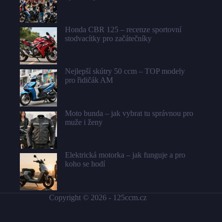
Honda CBR 125 – recenze sportovní
stodvacítky pro začátečníky
Nejlepší skútry 50 ccm – TOP modely
pro řidičák AM
Moto bunda – jak vybrat tu správnou pro
muže i ženy
Elektrická motorka – jak funguje a pro
koho se hodí
Copyright © 2026 -
125ccm.cz