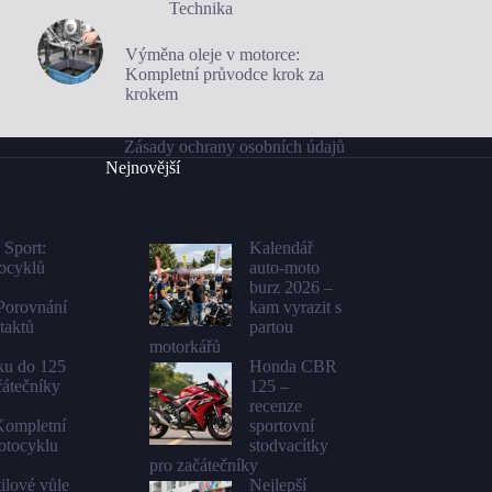
Technika
Výměna oleje v motorce:
Kompletní průvodce krok za
krokem
Zásady ochrany osobních údajů
Nejnovější
 Sport:
Kalendář
tocyklů
auto-moto
burz 2026 –
Porovnání
kam vyrazit s
taktů
partou
motorkářů
rku do 125
Honda CBR
čátečníky
125 –
recenze
Kompletní
sportovní
otocyklu
stodvacítky
pro začátečníky
tilové vůle
Nejlepší