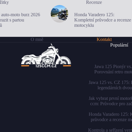
žitky
Recenze
 auto-moto burz 2026
Honda Varadero 125:
azit s partou
Kompletní průvodce a recenze
ů
motocyklu
O mně
Kontakt
Populární
Jawa 125 Pionýr vs.
Porovnání retro mo
Jawa 125 vs. CZ 175: 
legendárních dvou
Jak vybrat první moto
ccm: Průvodce pro za
Honda Varadero 125: 
průvodce a recenze m
Kontrola a seřízení ven