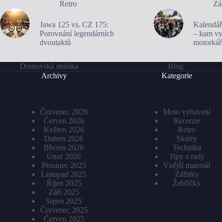
Retro
Zá
Jawa 125 vs. CZ 175:
Kalendář
Porovnání legendárních
– kam vyr
dvoutaktů
motorkář
Domovská stránka
Blog
Archivy
Kategorie
Červenec 2026
Moto vybavení
Červen 2026
Recenze
Květen 2026
Retro
Duben 2026
Skútry
Březen 2026
Technika
Únor 2026
Tipy a rady
Prosinec 2025
Vnější materiál
Listopad 2025
Zážitky
Říjen 2025
Žebříčky
Září 2025
Srpen 2025
Červenec 2025
Červen 2025