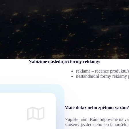
Nabízíme následující formy reklamy:
reklama – recenze produktu/
nestandardní formy reklamy
Máte dotaz nebo zpětnou vazbu?
Napište nám! Rádi odpovíme na vaše
zkušený jezdec nebo jen fanoušek 