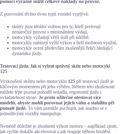
pomoci výrazně snížit celkové náklady na provoz.
Z porovnání těchto dvou typů vozidel vyplývá:
skútry jsou ideální volbou pro ty, kteří preferují
nenáročný provoz s minimálními výdaji,
motocykly vyžadují větší úsilí při údržbě,
motocykly nabízejí vyšší výkon a širší možnosti využití,
motocykly ocení především zkušenější řidiči hledající
dynamiku jízdy.
Testovací jízda: Jak si vybrat správný skútr nebo motocykl
125
Vyzkoušení skútru nebo motocyklu
125
při testovací jízdě je
klíčovým momentem při jeho výběru. Během této zkušenosti
můžete lépe poznat pohodlí sedadla, ergonomii jízdy i
ovladatelnost stroje.
Je proto užitečné otestovat více
modelů, abyste mohli porovnat jejich váhu a stabilitu při
pomalé jízdě.
To vám pomůže pochopit, jak snadno se s
jednotlivými vozidly manipuluje.
Neméně důležité je zhodnotit výkon motoru – například zjistit,
jak rychle dokáže akcelerovat a jak reaguje během brzdění.