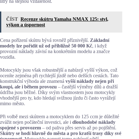
litry na stejnou vzdálenost.
ČÍST
Recenze skútru Yamaha NMAX 125: styl,
výkon a úspornost
Cena pořízení skútru bývá rovněž příznivější.
Základní
modely lze pořídit už od přibližně 50 000 Kč
, i když
provozní náklady závisí na konkrétním modelu a značce
vozidla.
Motocykly jsou však robustnější a nabízejí vyšší výkon, což
oceníte zejména při rychlejší jízdě nebo delších cestách. Tato
konstrukční výhoda ale znamená
vyšší náklady nejen při
koupi, ale i během provozu
– častější výměny dílů a dražší
údržba jsou běžné. Díky svým vlastnostem jsou motocykly
vhodnější pro ty, kdo hledají svižnou jízdu či často vyrážejí
mimo město.
Při volbě mezi skútrem a motocyklem do 125 ccm je důležité
zvážit nejen počáteční investici, ale i
dlouhodobé náklady
spojené s provozem
– od paliva přes servis až po pojištění.
Skútry se hodí hlavně do města a pro kratší trasy díky své
úspornosti
. Motocykly naproti tomu nabízejí větší