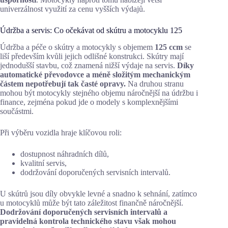
univerzálnost využití za cenu vyšších výdajů.
Údržba a servis: Co očekávat od skútru a motocyklu 125
Údržba a péče o skútry a motocykly s objemem
125 ccm
se
liší především kvůli jejich odlišné konstrukci. Skútry mají
jednodušší stavbu, což znamená nižší výdaje na servis.
Díky
automatické převodovce a méně složitým mechanickým
částem nepotřebují tak časté opravy.
Na druhou stranu
mohou být motocykly stejného objemu náročnější na údržbu i
finance, zejména pokud jde o modely s komplexnějšími
součástmi.
Při výběru vozidla hraje klíčovou roli:
dostupnost náhradních dílů,
kvalitní servis,
dodržování doporučených servisních intervalů.
U skútrů jsou díly obvykle levné a snadno k sehnání, zatímco
u motocyklů může být tato záležitost finančně náročnější.
Dodržování doporučených servisních intervalů a
pravidelná kontrola technického stavu však mohou