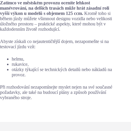
Zatímco ve městském provozu oceníte lehkost
manévrování, na delších trasách může hrát zásadní roli
vyšší výkon u modelů s objemem 125 ccm.
Kromě toho si
během jízdy můžete všimnout designu vozidla nebo velikosti
úložného prostoru – praktické aspekty, které mohou být v
každodenním životě rozhodující.
Abyste získali co nejautentičtější dojem, nezapomeňte si na
testovací jízdu vzít:
helmu,
rukavice,
otázky týkající se technických detailů nebo nákladů na
provoz.
Při rozhodování nezapomínejte myslet nejen na své současné
požadavky, ale také na budoucí plány a způsob používání
vybraného stroje.