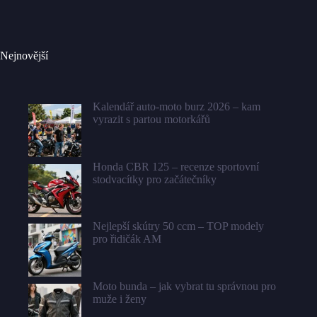
Nejnovější
Kalendář auto-moto burz 2026 – kam
vyrazit s partou motorkářů
Honda CBR 125 – recenze sportovní
stodvacítky pro začátečníky
Nejlepší skútry 50 ccm – TOP modely
pro řidičák AM
Moto bunda – jak vybrat tu správnou pro
muže i ženy