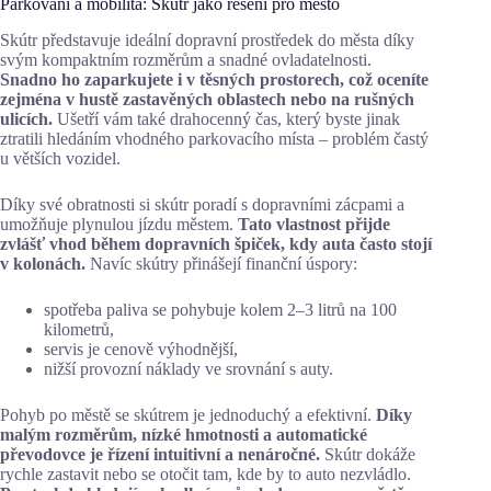
Parkování a mobilita: Skútr jako řešení pro město
Skútr představuje ideální dopravní prostředek do města díky
svým kompaktním rozměrům a snadné ovladatelnosti.
Snadno ho zaparkujete i v těsných prostorech, což oceníte
zejména v hustě zastavěných oblastech nebo na rušných
ulicích.
Ušetří vám také drahocenný čas, který byste jinak
ztratili hledáním vhodného parkovacího místa – problém častý
u větších vozidel.
Díky své obratnosti si skútr poradí s dopravními zácpami a
umožňuje plynulou jízdu městem.
Tato vlastnost přijde
zvlášť vhod během dopravních špiček, kdy auta často stojí
v kolonách.
Navíc skútry přinášejí finanční úspory:
spotřeba paliva se pohybuje kolem 2–3 litrů na 100
kilometrů,
servis je cenově výhodnější,
nižší provozní náklady ve srovnání s auty.
Pohyb po městě se skútrem je jednoduchý a efektivní.
Díky
malým rozměrům, nízké hmotnosti a automatické
převodovce je řízení intuitivní a nenáročné.
Skútr dokáže
rychle zastavit nebo se otočit tam, kde by to auto nezvládlo.