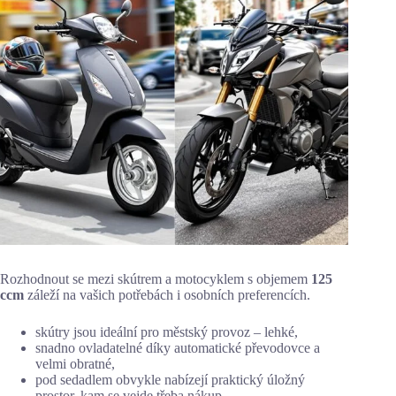
Rozhodnout se mezi skútrem a motocyklem s objemem
125
ccm
záleží na vašich potřebách i osobních preferencích.
skútry jsou ideální pro městský provoz – lehké,
snadno ovladatelné díky automatické převodovce a
velmi obratné,
pod sedadlem obvykle nabízejí praktický úložný
prostor, kam se vejde třeba nákup.