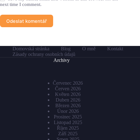
next time I comment.
Odeslat komentář
Domovská stránka
Blog
O mně
Kontakt
Zásady ochrany osobních údajů
Archivy
Červenec 2026
Červen 2026
Květen 2026
Duben 2026
Březen 2026
Únor 2026
Prosinec 2025
Listopad 2025
Říjen 2025
Září 2025
Srpen 2025