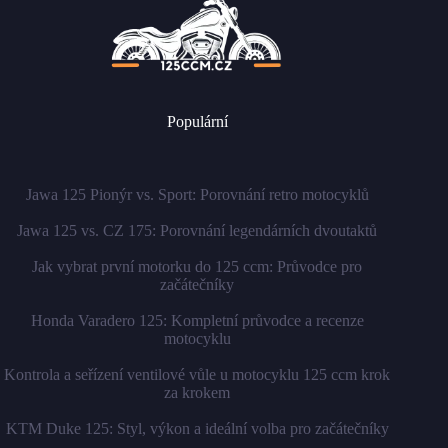
Populární
Jawa 125 Pionýr vs. Sport: Porovnání retro motocyklů
Jawa 125 vs. CZ 175: Porovnání legendárních dvoutaktů
Jak vybrat první motorku do 125 ccm: Průvodce pro
začátečníky
Honda Varadero 125: Kompletní průvodce a recenze
motocyklu
Kontrola a seřízení ventilové vůle u motocyklu 125 ccm krok
za krokem
KTM Duke 125: Styl, výkon a ideální volba pro začátečníky