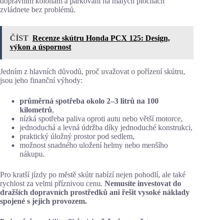
dopravním kolonám a parkování na malých plochách
zvládnete bez problémů.
ČÍST
Recenze skútru Honda PCX 125: Design,
výkon a úspornost
Jedním z hlavních důvodů, proč uvažovat o pořízení skútru,
jsou jeho finanční výhody:
průměrná spotřeba okolo 2–3 litrů na 100
kilometrů
,
nízká spotřeba paliva oproti autu nebo větší motorce,
jednoduchá a levná údržba díky jednoduché konstrukci,
praktický úložný prostor pod sedlem,
možnost snadného uložení helmy nebo menšího
nákupu.
Pro kratší jízdy po městě skútr nabízí nejen pohodlí, ale také
rychlost za velmi příznivou cenu.
Nemusíte investovat do
dražších dopravních prostředků ani řešit vysoké náklady
spojené s jejich provozem.