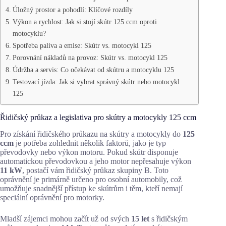
Úložný prostor a pohodlí: Klíčové rozdíly
Výkon a rychlost: Jak si stojí skútr 125 ccm oproti
motocyklu?
Spotřeba paliva a emise: Skútr vs. motocykl 125
Porovnání nákladů na provoz: Skútr vs. motocykl 125
Údržba a servis: Co očekávat od skútru a motocyklu 125
Testovací jízda: Jak si vybrat správný skútr nebo motocykl
125
Řidičský průkaz a legislativa pro skútry a motocykly 125 ccm
Pro získání řidičského průkazu na skútry a motocykly do
125
ccm
je potřeba zohlednit několik faktorů, jako je typ
převodovky nebo výkon motoru. Pokud skútr disponuje
automatickou převodovkou a jeho motor nepřesahuje výkon
11 kW
, postačí vám řidičský průkaz skupiny B. Toto
oprávnění je primárně určeno pro osobní automobily, což
umožňuje snadnější přístup ke skútrům i těm, kteří nemají
speciální oprávnění pro motorky.
Mladší zájemci mohou začít už od svých
15 let
s řidičským