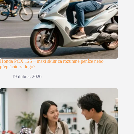
Honda PCX 125 – maxi skútr za rozumné peníze nebo
přeplácíte za logo?
19 dubna, 2026