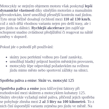
Motocykly se stejným objemem motoru však poskytují
lepší
dynamické vlastnosti
díky silnějším motorům a manuálním
převodovkám, které umožňují přesnější kontrolu nad jízdou.
Tyto stroje běžně dosahují rychlostí mezi
110 až 130 km/h
,
což z nich dělá vhodnou variantu nejen pro delší trasy, ale i
pro jízdu na dálnici.
Rychlejší akcelerace
jim zajišťuje
schopnost snadno zvládnout předjíždění či reagovat na náhlé
změny v dopravě.
Pokud jde o pohodlí při používání:
skútry jsou perfektní volbou pro časté zastávky,
umožňují hladký průjezd hustým městským provozem,
motocykly lépe odpovídají požadavkům na svižnou
jízdu mimo město nebo sportovní zážitky na silnici.
Spotřeba paliva a emise: Skútr vs. motocykl 125
Spotřeba paliva a emise
jsou klíčovými faktory při
rozhodování mezi skútrem a motocyklem kubatury 125.
Skútry obvykle vyžadují méně paliva, přičemž jejich spotřeba
se pohybuje zhruba mezi
2 až 3 litry na 100 kilometrů
. To z
nich činí úspornější variantu zejména pro jízdu ve městě. Na