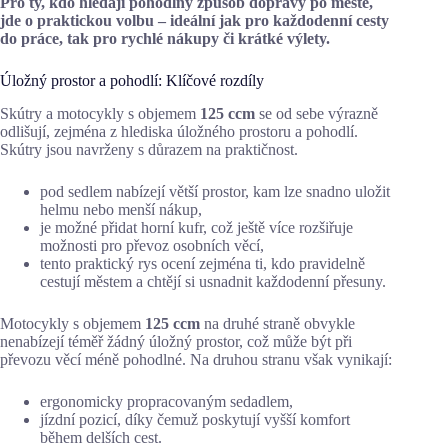
Pro ty, kdo hledají pohodlný způsob dopravy po městě,
jde o praktickou volbu – ideální jak pro každodenní cesty
do práce, tak pro rychlé nákupy či krátké výlety.
Úložný prostor a pohodlí: Klíčové rozdíly
Skútry a motocykly s objemem
125 ccm
se od sebe výrazně
odlišují, zejména z hlediska úložného prostoru a pohodlí.
Skútry jsou navrženy s důrazem na praktičnost.
pod sedlem nabízejí větší prostor, kam lze snadno uložit
helmu nebo menší nákup,
je možné přidat horní kufr, což ještě více rozšiřuje
možnosti pro převoz osobních věcí,
tento praktický rys ocení zejména ti, kdo pravidelně
cestují městem a chtějí si usnadnit každodenní přesuny.
Motocykly s objemem
125 ccm
na druhé straně obvykle
nenabízejí téměř žádný úložný prostor, což může být při
převozu věcí méně pohodlné. Na druhou stranu však vynikají:
ergonomicky propracovaným sedadlem,
jízdní pozicí, díky čemuž poskytují vyšší komfort
během delších cest.