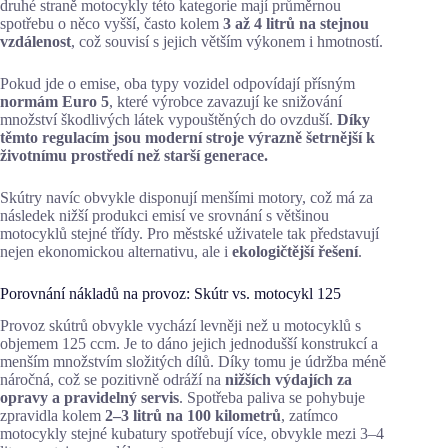
druhé straně motocykly této kategorie mají průměrnou
spotřebu o něco vyšší, často kolem
3 až 4 litrů na stejnou
vzdálenost
, což souvisí s jejich větším výkonem i hmotností.
Pokud jde o emise, oba typy vozidel odpovídají přísným
normám Euro 5
, které výrobce zavazují ke snižování
množství škodlivých látek vypouštěných do ovzduší.
Díky
těmto regulacím jsou moderní stroje výrazně šetrnější k
životnímu prostředí než starší generace.
Skútry navíc obvykle disponují menšími motory, což má za
následek nižší produkci emisí ve srovnání s většinou
motocyklů stejné třídy. Pro městské uživatele tak představují
nejen ekonomickou alternativu, ale i
ekologičtější řešení
.
Porovnání nákladů na provoz: Skútr vs. motocykl 125
Provoz skútrů obvykle vychází levněji než u motocyklů s
objemem 125 ccm. Je to dáno jejich jednodušší konstrukcí a
menším množstvím složitých dílů. Díky tomu je údržba méně
náročná, což se pozitivně odráží na
nižších výdajích za
opravy a pravidelný servis
. Spotřeba paliva se pohybuje
zpravidla kolem
2–3 litrů na 100 kilometrů
, zatímco
motocykly stejné kubatury spotřebují více, obvykle mezi 3–4