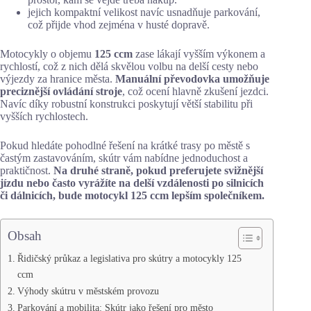
jejich kompaktní velikost navíc usnadňuje parkování,
což přijde vhod zejména v husté dopravě.
Motocykly o objemu
125 ccm
zase lákají vyšším výkonem a
rychlostí, což z nich dělá skvělou volbu na delší cesty nebo
výjezdy za hranice města.
Manuální převodovka umožňuje
preciznější ovládání stroje
, což ocení hlavně zkušení jezdci.
Navíc díky robustní konstrukci poskytují větší stabilitu při
vyšších rychlostech.
Pokud hledáte pohodlné řešení na krátké trasy po městě s
častým zastavováním, skútr vám nabídne jednoduchost a
praktičnost.
Na druhé straně, pokud preferujete svižnější
jízdu nebo často vyrážíte na delší vzdálenosti po silnicích
či dálnicích, bude motocykl 125 ccm lepším společníkem.
Obsah
Řidičský průkaz a legislativa pro skútry a motocykly 125
ccm
Výhody skútru v městském provozu
Parkování a mobilita: Skútr jako řešení pro město