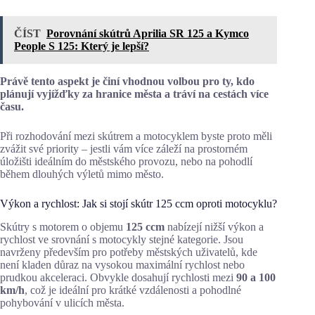
ČÍST
Porovnání skútrů Aprilia SR 125 a Kymco
People S 125: Který je lepší?
Právě tento aspekt je činí vhodnou volbou pro ty, kdo
plánují vyjížďky za hranice města a tráví na cestách více
času.
Při rozhodování mezi skútrem a motocyklem byste proto měli
zvážit své priority – jestli vám více záleží na prostorném
úložišti ideálním do městského provozu, nebo na pohodlí
během dlouhých výletů mimo město.
Výkon a rychlost: Jak si stojí skútr 125 ccm oproti motocyklu?
Skútry s motorem o objemu
125 ccm
nabízejí nižší výkon a
rychlost ve srovnání s motocykly stejné kategorie. Jsou
navrženy především pro potřeby městských uživatelů, kde
není kladen důraz na vysokou maximální rychlost nebo
prudkou akceleraci. Obvykle dosahují rychlosti mezi
90 a 100
km/h
, což je ideální pro krátké vzdálenosti a pohodlné
pohybování v ulicích města.