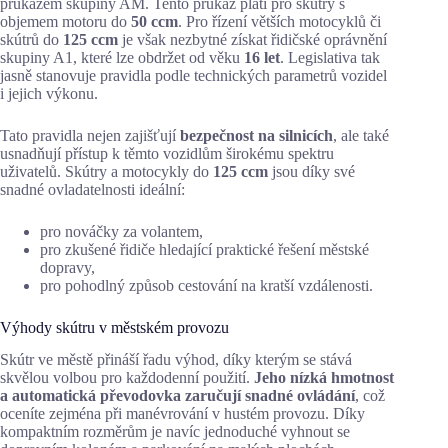
průkazem skupiny AM. Tento průkaz platí pro skútry s
objemem motoru do
50 ccm
. Pro řízení větších motocyklů či
skútrů do
125 ccm
je však nezbytné získat řidičské oprávnění
skupiny A1, které lze obdržet od věku
16 let
. Legislativa tak
jasně stanovuje pravidla podle technických parametrů vozidel
i jejich výkonu.
Tato pravidla nejen zajišťují
bezpečnost na silnicích
, ale také
usnadňují přístup k těmto vozidlům širokému spektru
uživatelů. Skútry a motocykly do
125 ccm
jsou díky své
snadné ovladatelnosti ideální:
pro nováčky za volantem,
pro zkušené řidiče hledající praktické řešení městské
dopravy,
pro pohodlný způsob cestování na kratší vzdálenosti.
Výhody skútru v městském provozu
Skútr ve městě přináší řadu výhod, díky kterým se stává
skvělou volbou pro každodenní použití.
Jeho nízká hmotnost
a automatická převodovka zaručují snadné ovládání
, což
oceníte zejména při manévrování v hustém provozu. Díky
kompaktním rozměrům je navíc jednoduché vyhnout se