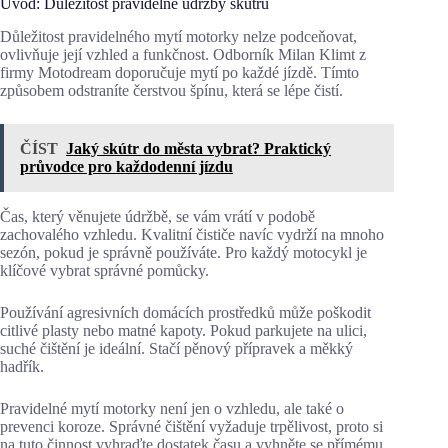
Úvod: Důležitost pravidelné údržby skútru
Důležitost pravidelného mytí motorky nelze podceňovat,
ovlivňuje její vzhled a funkčnost. Odborník Milan Klimt z
firmy Motodream doporučuje mytí po každé jízdě. Tímto
způsobem odstraníte čerstvou špínu, která se lépe čistí.
ČÍST
Jaký skútr do města vybrat? Praktický
průvodce pro každodenní jízdu
Čas, který věnujete údržbě, se vám vrátí v podobě
zachovalého vzhledu. Kvalitní čističe navíc vydrží na mnoho
sezón, pokud je správně používáte. Pro každý motocykl je
klíčové vybrat správné pomůcky.
Používání agresivních domácích prostředků může poškodit
citlivé plasty nebo matné kapoty. Pokud parkujete na ulici,
suché čištění je ideální. Stačí pěnový přípravek a měkký
hadřík.
Pravidelné mytí motorky není jen o vzhledu, ale také o
prevenci koroze. Správné čištění vyžaduje trpělivost, proto si
na tuto činnost vyhraďte dostatek času a vyhněte se přímému