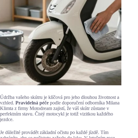
Údržba vašeho skútru je klíčová pro jeho dlouhou životnost a
vzhled.
Pravidelná péče
podle doporučení odborníka Milana
Klimta z firmy Motodream zajistí, že váš skútr zůstane v
perfektním stavu. Čistý motocykl je totiž vizitkou každého
jezdce.
Je důležité provádět základní očistu po každé jízdě. Tím
zabráníte, aby se nečistoty zažraly do laku. V letošním roce