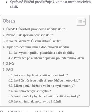
Správné čištění prodlužuje životnost mechanických
částí.
Obsah
Úvod: Důležitost pravidelné údržby skútru
Návod: jak správně vyčistit skútr
Krok za krokem: Čištění detailů skútru
Tipy pro ochranu laku a doplňkovou údržbu
Jak vyčistit přilbu, plexisklo a další doplňky
Prevence poškrábání a správné použití mikrovláken
Závěr
FAQ
Jak často bych měl čistit svou motorku?
Jaké čističe jsou nejlepší pro údržbu motocyklu?
Můžu použít běžnou vodu na mytí motorky?
Jak správně vyčistit výfuk?
Jaké pomůcky bych měl mít při čištění motorky?
Jak chránit lak motorky po čištění?