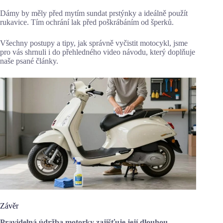
Dámy by měly před mytím sundat prstýnky a ideálně použít
rukavice. Tím ochrání lak před poškrábáním od šperků.
Všechny postupy a tipy, jak správně vyčistit motocykl, jsme
pro vás shrnuli i do přehledného video návodu, který doplňuje
naše psané články.
Závěr
Pravidelná údržba motorky zajišťuje její dlouhou