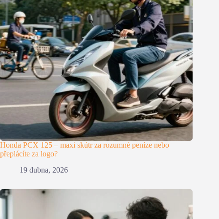
Honda PCX 125 – maxi skútr za rozumné peníze nebo
přeplácíte za logo?
19 dubna, 2026