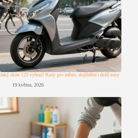
Jaký skútr 125 vybrat? Rady pro město, dojíždění i delší trasy
19 května, 2026