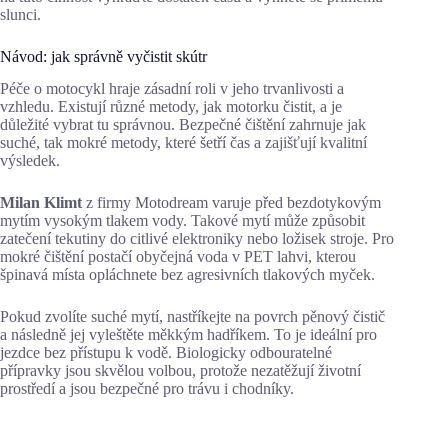
slunci.
Návod: jak správně vyčistit skútr
Péče o motocykl hraje zásadní roli v jeho trvanlivosti a
vzhledu. Existují různé metody, jak motorku čistit, a je
důležité vybrat tu správnou. Bezpečné čištění zahrnuje jak
suché, tak mokré metody, které šetří čas a zajišťují kvalitní
výsledek.
Milan Klimt
z firmy Motodream varuje před bezdotykovým
mytím vysokým tlakem vody. Takové mytí může způsobit
zatečení tekutiny do citlivé elektroniky nebo ložisek stroje. Pro
mokré čištění postačí obyčejná voda v PET lahvi, kterou
špinavá místa opláchnete bez agresivních tlakových myček.
Pokud zvolíte suché mytí, nastříkejte na povrch pěnový čistič
a následně jej vyleštěte měkkým hadříkem. To je ideální pro
jezdce bez přístupu k vodě. Biologicky odbouratelné
přípravky jsou skvělou volbou, protože nezatěžují životní
prostředí a jsou bezpečné pro trávu i chodníky.