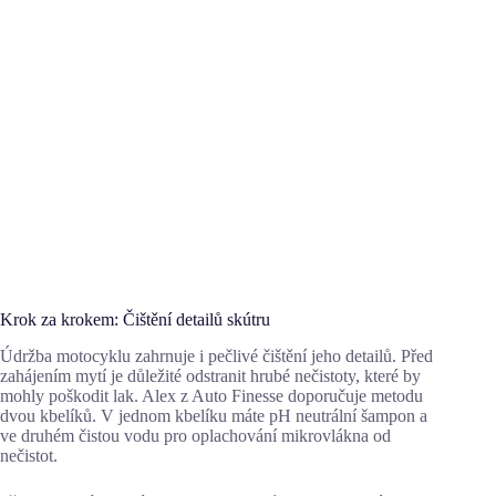
Krok za krokem: Čištění detailů skútru
Údržba motocyklu zahrnuje i pečlivé čištění jeho detailů. Před
zahájením mytí je důležité odstranit hrubé nečistoty, které by
mohly poškodit lak. Alex z Auto Finesse doporučuje metodu
dvou kbelíků. V jednom kbelíku máte pH neutrální šampon a
ve druhém čistou vodu pro oplachování mikrovlákna od
nečistot.