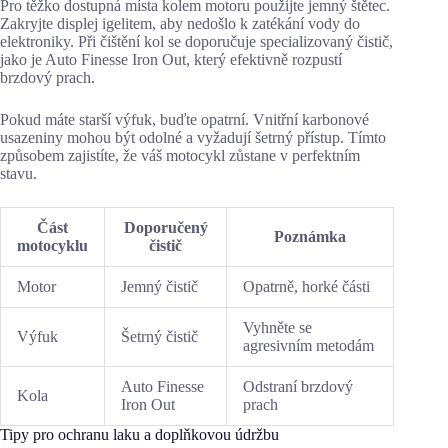
Pro těžko dostupná místa kolem motoru použijte jemný štětec.
Zakryjte displej igelitem, aby nedošlo k zatékání vody do
elektroniky. Při čištění kol se doporučuje specializovaný čistič,
jako je Auto Finesse Iron Out, který efektivně rozpustí
brzdový prach.
Pokud máte starší výfuk, buďte opatrní. Vnitřní karbonové
usazeniny mohou být odolné a vyžadují šetrný přístup. Tímto
způsobem zajistíte, že váš motocykl zůstane v perfektním
stavu.
Část
Doporučený
Poznámka
motocyklu
čistič
Motor
Jemný čistič
Opatrně, horké části
Vyhněte se
Výfuk
Šetrný čistič
agresivním metodám
Auto Finesse
Odstraní brzdový
Kola
Iron Out
prach
Tipy pro ochranu laku a doplňkovou údržbu