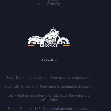
Žebříčky
Populární
Jawa 125 Pionýr vs. Sport: Porovnání retro motocyklů
Jawa 125 vs. CZ 175: Porovnání legendárních dvoutaktů
Jak vybrat první motorku do 125 ccm: Průvodce pro
začátečníky
Honda Varadero 125: Kompletní průvodce a recenze