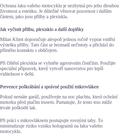
Ochrana laku vašeho motocyklu je nezbytná pro jeho dlouhou
životnost a estetiku. Je důležité věnovat pozornost i dalším
částem, jako jsou přilby a plexiskla.
Jak vyčistit přilbu, plexisklo a další doplňky
Milan Klimt doporučuje alespoň jednou ročně vyprat vnitřní
výstelku přilby. Tato část se hromadí nečistoty a přichází do
přímého kontaktu s obličejem.
Při čištění plexiskla se vyhněte agresivním čističům. Použijte
speciální přípravek, který vytvoří nanovrstvu pro lepší
viditelnost v dešti.
Prevence poškrábání a správné použití mikrovláken
Pokud nemáte garáž, používejte na noc plachtu, která ochrání
motorku před ptačím trusem. Pamatujte, že tento trus může
trvale poškodit lak.
Při práci s mikrovláknem postupujte rovnými tahy. To
minimalizuje riziko vzniku hologramů na laku vašeho
motocyklu.