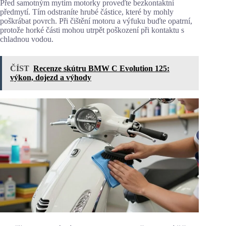
Před samotným mytím motorky proveďte bezkontaktní
předmytí. Tím odstraníte hrubé částice, které by mohly
poškrábat povrch. Při čištění motoru a výfuku buďte opatrní,
protože horké části mohou utrpět poškození při kontaktu s
chladnou vodou.
ČÍST
Recenze skútru BMW C Evolution 125:
výkon, dojezd a výhody