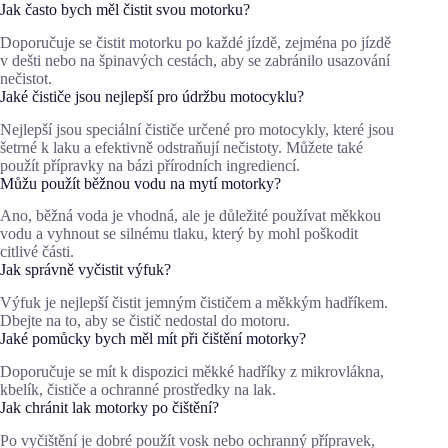
Jak často bych měl čistit svou motorku?
Doporučuje se čistit motorku po každé jízdě, zejména po jízdě
v dešti nebo na špinavých cestách, aby se zabránilo usazování
nečistot.
Jaké čističe jsou nejlepší pro údržbu motocyklu?
Nejlepší jsou speciální čističe určené pro motocykly, které jsou
šetrné k laku a efektivně odstraňují nečistoty. Můžete také
použít přípravky na bázi přírodních ingrediencí.
Můžu použít běžnou vodu na mytí motorky?
Ano, běžná voda je vhodná, ale je důležité používat měkkou
vodu a vyhnout se silnému tlaku, který by mohl poškodit
citlivé části.
Jak správně vyčistit výfuk?
Výfuk je nejlepší čistit jemným čističem a měkkým hadříkem.
Dbejte na to, aby se čistič nedostal do motoru.
Jaké pomůcky bych měl mít při čištění motorky?
Doporučuje se mít k dispozici měkké hadříky z mikrovlákna,
kbelík, čističe a ochranné prostředky na lak.
Jak chránit lak motorky po čištění?
Po vyčištění je dobré použít vosk nebo ochranný přípravek,