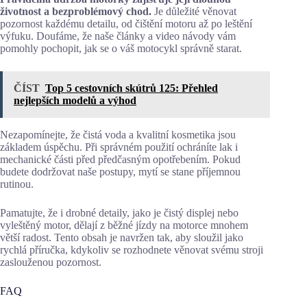
životnost a bezproblémový chod.
Je důležité věnovat
pozornost každému detailu, od čištění motoru až po leštění
výfuku. Doufáme, že naše články a video návody vám
pomohly pochopit, jak se o váš motocykl správně starat.
ČÍST
Top 5 cestovních skútrů 125: Přehled
nejlepších modelů a výhod
Nezapomínejte, že čistá voda a kvalitní kosmetika jsou
základem úspěchu. Při správném použití ochráníte lak i
mechanické části před předčasným opotřebením. Pokud
budete dodržovat naše postupy, mytí se stane příjemnou
rutinou.
Pamatujte, že i drobné detaily, jako je čistý displej nebo
vyleštěný motor, dělají z běžné jízdy na motorce mnohem
větší radost. Tento obsah je navržen tak, aby sloužil jako
rychlá příručka, kdykoliv se rozhodnete věnovat svému stroji
zaslouženou pozornost.
FAQ