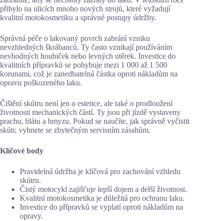
přibylo na ulicích mnoho nových strojů, které vyžadují
kvalitní motokosmetiku a správné postupy údržby.
Správná péče o lakovaný povrch zabrání vzniku
nevzhledných škrábanců. Ty často vznikají používáním
nevhodných houbiček nebo levných utěrek. Investice do
kvalitních přípravků se pohybuje mezi 1 000 až 1 500
korunami, což je zanedbatelná částka oproti nákladům na
opravu poškozeného laku.
Čištění skútru není jen o estetice, ale také o prodloužení
životnosti mechanických částí. Ty jsou při jízdě vystaveny
prachu, blátu a hmyzu. Pokud se naučíte, jak správně vyčistit
skútr, vyhnete se zbytečným servisním zásahům.
Klíčové body
Pravidelná údržba je klíčová pro zachování vzhledu
skútru.
Čistý motocykl zajišťuje lepší dojem a delší životnost.
Kvalitní motokosmetika je důležitá pro ochranu laku.
Investice do přípravků se vyplatí oproti nákladům na
opravy.