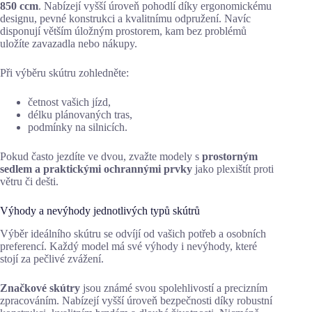
850 ccm
. Nabízejí vyšší úroveň pohodlí díky ergonomickému
designu, pevné konstrukci a kvalitnímu odpružení. Navíc
disponují větším úložným prostorem, kam bez problémů
uložíte zavazadla nebo nákupy.
Při výběru skútru zohledněte:
četnost vašich jízd,
délku plánovaných tras,
podmínky na silnicích.
Pokud často jezdíte ve dvou, zvažte modely s
prostorným
sedlem a praktickými ochrannými prvky
jako plexištít proti
větru či dešti.
Výhody a nevýhody jednotlivých typů skútrů
Výběr ideálního skútru se odvíjí od vašich potřeb a osobních
preferencí. Každý model má své výhody i nevýhody, které
stojí za pečlivé zvážení.
Značkové skútry
jsou známé svou spolehlivostí a precizním
zpracováním. Nabízejí vyšší úroveň bezpečnosti díky robustní