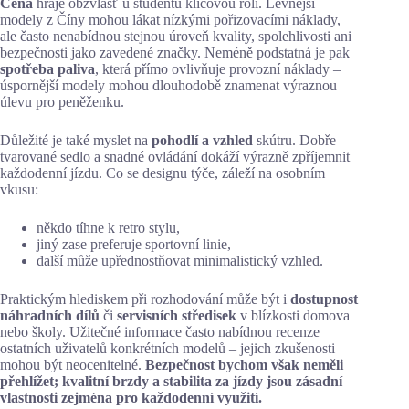
Cena
hraje obzvlášť u studentů klíčovou roli. Levnější
modely z Číny mohou lákat nízkými pořizovacími náklady,
ale často nenabídnou stejnou úroveň kvality, spolehlivosti ani
bezpečnosti jako zavedené značky. Neméně podstatná je pak
spotřeba paliva
, která přímo ovlivňuje provozní náklady –
úspornější modely mohou dlouhodobě znamenat výraznou
úlevu pro peněženku.
Důležité je také myslet na
pohodlí a vzhled
skútru. Dobře
tvarované sedlo a snadné ovládání dokáží výrazně zpříjemnit
každodenní jízdu. Co se designu týče, záleží na osobním
vkusu:
někdo tíhne k retro stylu,
jiný zase preferuje sportovní linie,
další může upřednostňovat minimalistický vzhled.
Praktickým hlediskem při rozhodování může být i
dostupnost
náhradních dílů
či
servisních středisek
v blízkosti domova
nebo školy. Užitečné informace často nabídnou recenze
ostatních uživatelů konkrétních modelů – jejich zkušenosti
mohou být neocenitelné.
Bezpečnost bychom však neměli
přehlížet; kvalitní brzdy a stabilita za jízdy jsou zásadní
vlastnosti zejména pro každodenní využití.