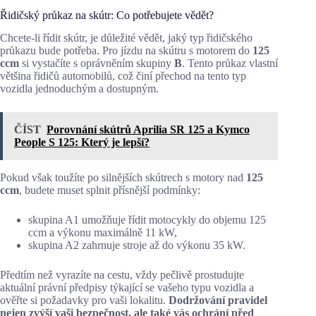
Řidičský průkaz na skútr: Co potřebujete vědět?
Chcete-li řídit skútr, je důležité vědět, jaký typ řidičského
průkazu bude potřeba. Pro jízdu na skútru s motorem do
125
ccm
si vystačíte s oprávněním skupiny
B
. Tento průkaz vlastní
většina řidičů automobilů, což činí přechod na tento typ
vozidla jednoduchým a dostupným.
ČÍST
Porovnání skútrů Aprilia SR 125 a Kymco
People S 125: Který je lepší?
Pokud však toužíte po silnějších skútrech s motory nad
125
ccm
, budete muset splnit přísnější podmínky:
skupina A1 umožňuje řídit motocykly do objemu 125
ccm a výkonu maximálně 11 kW,
skupina A2 zahrnuje stroje až do výkonu 35 kW.
Předtím než vyrazíte na cestu, vždy pečlivě prostudujte
aktuální právní předpisy týkající se vašeho typu vozidla a
ověřte si požadavky pro vaši lokalitu.
Dodržování pravidel
nejen zvýší vaši bezpečnost, ale také vás ochrání před