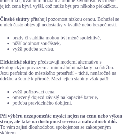
konstrukci, kvalitním brzdám a dlouhé životnosti. Nicméně
jejich cena bývá vyšší, což může být pro někoho překážkou.
Čínské skútry
přitahují pozornost nízkou cenou. Bohužel se
u nich často objevují nedostatky v kvalitě nebo bezpečnosti.
brzdy či stabilita mohou být méně spolehlivé,
nižší odolnost součástek,
vyšší potřeba servisu.
Elektrické skútry
představují moderní alternativu s
ekologickým provozem a minimálními náklady na údržbu.
Jsou perfektní do městského prostředí – tiché, nenáročné na
údržbu a šetrné k přírodě. Mezi jejich slabiny však patří:
vyšší pořizovací cena,
omezený dojezd závislý na kapacitě baterie,
potřeba pravidelného dobíjení.
Při výběru nezapomeňte myslet nejen na cenu nebo výkon
stroje, ale také na dostupnost servisu a náhradních dílů.
To vám zajistí dlouhodobou spokojenost se zakoupeným
skútrem.