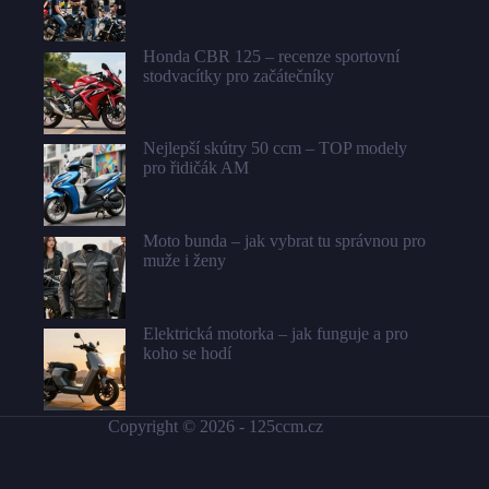
Honda CBR 125 – recenze sportovní
stodvacítky pro začátečníky
Nejlepší skútry 50 ccm – TOP modely
pro řidičák AM
Moto bunda – jak vybrat tu správnou pro
muže i ženy
Elektrická motorka – jak funguje a pro
koho se hodí
Copyright © 2026 -
125ccm.cz