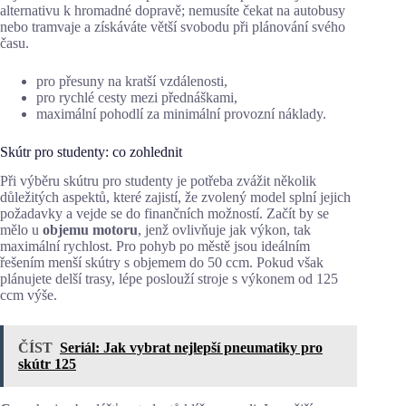
alternativu k hromadné dopravě; nemusíte čekat na autobusy
nebo tramvaje a získáváte větší svobodu při plánování svého
času.
pro přesuny na kratší vzdálenosti,
pro rychlé cesty mezi přednáškami,
maximální pohodlí za minimální provozní náklady.
Skútr pro studenty: co zohlednit
Při výběru skútru pro studenty je potřeba zvážit několik
důležitých aspektů, které zajistí, že zvolený model splní jejich
požadavky a vejde se do finančních možností. Začít by se
mělo u
objemu motoru
, jenž ovlivňuje jak výkon, tak
maximální rychlost. Pro pohyb po městě jsou ideálním
řešením menší skútry s objemem do 50 ccm. Pokud však
plánujete delší trasy, lépe poslouží stroje s výkonem od 125
ccm výše.
ČÍST
Seriál: Jak vybrat nejlepší pneumatiky pro
skútr 125