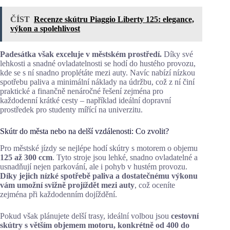
ČÍST
Recenze skútru Piaggio Liberty 125: elegance,
výkon a spolehlivost
Padesátka však exceluje v městském prostředí.
Díky své
lehkosti a snadné ovladatelnosti se hodí do hustého provozu,
kde se s ní snadno proplétáte mezi auty. Navíc nabízí nízkou
spotřebu paliva a minimální náklady na údržbu, což z ní činí
praktické a finančně nenáročné řešení zejména pro
každodenní krátké cesty – například ideální dopravní
prostředek pro studenty mířící na univerzitu.
Skútr do města nebo na delší vzdálenosti: Co zvolit?
Pro městské jízdy se nejlépe hodí skútry s motorem o objemu
125 až 300 ccm
. Tyto stroje jsou lehké, snadno ovladatelné a
usnadňují nejen parkování, ale i pohyb v hustém provozu.
Díky jejich nízké spotřebě paliva a dostatečnému výkonu
vám umožní svižně projíždět mezi auty
, což oceníte
zejména při každodenním dojíždění.
Pokud však plánujete delší trasy, ideální volbou jsou
cestovní
skútry s větším objemem motoru, konkrétně od 400 do