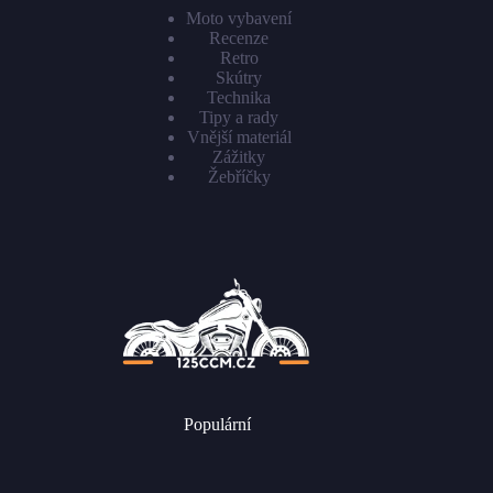
Moto vybavení
Recenze
Retro
Skútry
Technika
Tipy a rady
Vnější materiál
Zážitky
Žebříčky
Populární