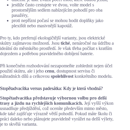
jestliže často cestujete ve dvou, volte model s
prostornějším sedlem nabízejícím pohodlí pro oba
pasažéry,
proti nepřízni počasí se mohou hodit doplňky jako
plexištít nebo masivnější kapotáž.
Pro ty, kdo preferují ekologičtější varianty, jsou elektrické
skútry zajímavou možností. Jsou
tiché
, nenáročné na údržbu a
ideální do městského prostředí. Je však třeba počítat s kratším
dojezdem a potřebou pravidelného dobíjení baterie.
Při konečném rozhodování nezapomeňte zohlednit nejen účel
použití skútru, ale i jeho
cenu
, dostupnost servisu či
náhradních dílů a celkovou
spolehlivost
konkrétního modelu.
Stopětadvacítka versus padesátka: Kdy je která vhodná?
Stopětadvacítka představuje výbornou volbu pro delší
trasy a jízdu na rychlejších komunikacích.
Její vyšší výkon
usnadňuje předjíždění, což oceníte především mimo město,
kde také zajišťuje výrazně větší pohodlí. Pokud máte školu či
práci daleko nebo plánujete pravidelně vyrážet na delší výlety,
je to skvělá varianta.