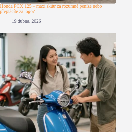
Honda PCX 125 – maxi skútr za rozumné peníze nebo
přeplácíte za logo?
19 dubna, 2026