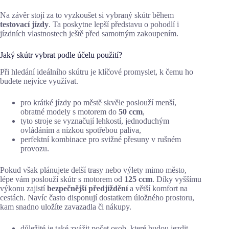
Na závěr stojí za to vyzkoušet si vybraný skútr během
testovací jízdy
. Ta poskytne lepší představu o pohodlí i
jízdních vlastnostech ještě před samotným zakoupením.
Jaký skútr vybrat podle účelu použití?
Při hledání ideálního skútru je klíčové promyslet, k čemu ho
budete nejvíce využívat.
pro krátké jízdy po městě skvěle poslouží menší,
obratné modely s motorem do
50 ccm
,
tyto stroje se vyznačují lehkostí, jednoduchým
ovládáním a nízkou spotřebou paliva,
perfektní kombinace pro svižné přesuny v rušném
provozu.
Pokud však plánujete delší trasy nebo výlety mimo město,
lépe vám poslouží skútr s motorem od
125 ccm
. Díky vyššímu
výkonu zajistí
bezpečnější předjíždění
a větší komfort na
cestách. Navíc často disponují dostatkem úložného prostoru,
kam snadno uložíte zavazadla či nákupy.
důležité je také zvážit počet osob, které budou jezdit,