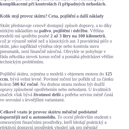
komplikacemi při kontrolách či případných nehodách.
Kolik stojí provoz skútru? Cena, pojištění a další náklady
Skútr představuje cenově dostupný způsob dopravy, a to díky
nízkým nákladům na
palivo
,
pojištění
i
údržbu
. Většina
modelů má spotřebu pouhé
2 až 3 litry na 100 kilometrů
,
což je výrazně méně než u klasických aut. I pravidelná péče o
skútr, jako například výměna oleje nebo kontrola stavu
pneumatik, není finančně náročná. Obvykle se pohybuje v
řádu několika stovek korun ročně a pomáhá předcházet větším
technickým problémům.
Pojištění skútru, zejména u modelů s objemem motoru do
125
ccm
, bývá velmi levné. Povinné ručení lze pořídit už za částku
kolem
500 Kč ročně
. Na druhou stranu mohou být dražší
opravy způsobené opotřebením nebo nehodami. U kvalitních
značek však bývá
životnost delší
a potřeba servisu méně častá
ve srovnání s levnějšími variantami.
Celkově vzato je provoz skútru měsíčně podstatně
úspornější než u automobilu.
To ocení především studenti s
omezenými finančními prostředky, kteří hledají praktický a
efektivní dopravní prostředek vhodný jak pro městské