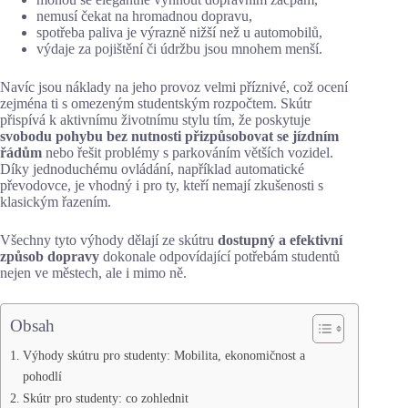
nemusí čekat na hromadnou dopravu,
spotřeba paliva je výrazně nižší než u automobilů,
výdaje za pojištění či údržbu jsou mnohem menší.
Navíc jsou náklady na jeho provoz velmi příznivé, což ocení
zejména ti s omezeným studentským rozpočtem. Skútr
přispívá k aktivnímu životnímu stylu tím, že poskytuje
svobodu pohybu bez nutnosti přizpůsobovat se jízdním
řádům
nebo řešit problémy s parkováním větších vozidel.
Díky jednoduchému ovládání, například automatické
převodovce, je vhodný i pro ty, kteří nemají zkušenosti s
klasickým řazením.
Všechny tyto výhody dělají ze skútru
dostupný a efektivní
způsob dopravy
dokonale odpovídající potřebám studentů
nejen ve městech, ale i mimo ně.
Obsah
Výhody skútru pro studenty: Mobilita, ekonomičnost a
pohodlí
Skútr pro studenty: co zohlednit