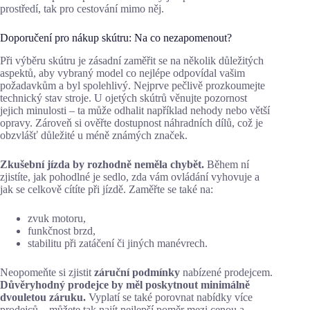
prostředí, tak pro cestování mimo něj.
Doporučení pro nákup skútru: Na co nezapomenout?
Při výběru skútru je zásadní zaměřit se na několik důležitých
aspektů, aby vybraný model co nejlépe odpovídal vašim
požadavkům a byl spolehlivý. Nejprve pečlivě prozkoumejte
technický stav stroje. U ojetých skútrů věnujte pozornost
jejich minulosti – ta může odhalit například nehody nebo větší
opravy. Zároveň si ověřte dostupnost náhradních dílů, což je
obzvlášť důležité u méně známých značek.
Zkušební jízda by rozhodně neměla chybět.
Během ní
zjistíte, jak pohodlné je sedlo, zda vám ovládání vyhovuje a
jak se celkově cítíte při jízdě. Zaměřte se také na:
zvuk motoru,
funkčnost brzd,
stabilitu při zatáčení či jiných manévrech.
Neopomeňte si zjistit
záruční podmínky
nabízené prodejcem.
Důvěryhodný prodejce by měl poskytnout minimálně
dvouletou záruku.
Vyplatí se také porovnat nabídky více
prodejců – můžete tak najít nejlepší poměr mezi cenou a