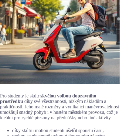
Pro studenty je skútr
skvělou volbou dopravního
prostředku
díky své všestrannosti, nízkým nákladům a
praktičnosti. Jeho malé rozměry a vynikající manévrovatelnost
umožňují snadný pohyb i v hustém městském provozu, což je
ideální pro rychlé přesuny na přednášky nebo jiné aktivity.
díky skútru mohou studenti ušetřit spoustu času,
mohou se elegantně vyhnout dopravním zácpám,