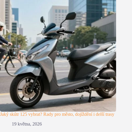
Jaký skútr 125 vybrat? Rady pro město, dojíždění i delší trasy
19 května, 2026