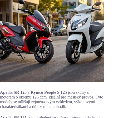
Aprilia SR 125
a
Kymco People S 125
jsou skútry s
motorem o objemu 125 ccm, ideální pro městský provoz. Tyto
modely se odlišují zejména svým vzhledem, výkonovými
charakteristikami a důrazem na pohodlí.
Aprilia SR 125
osloví především svým sportovním designem.