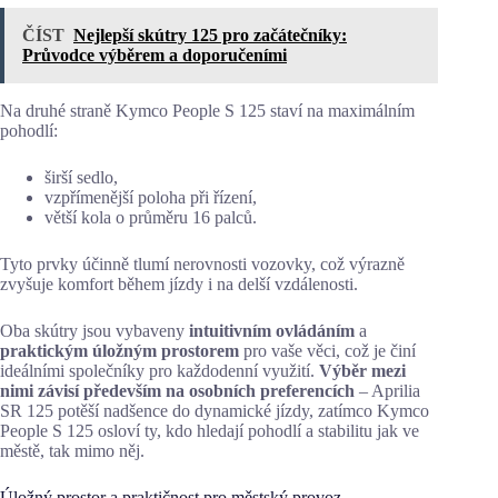
ČÍST
Nejlepší skútry 125 pro začátečníky:
Průvodce výběrem a doporučeními
Na druhé straně Kymco People S 125 staví na maximálním
pohodlí:
širší sedlo,
vzpřímenější poloha při řízení,
větší kola o průměru 16 palců.
Tyto prvky účinně tlumí nerovnosti vozovky, což výrazně
zvyšuje komfort během jízdy i na delší vzdálenosti.
Oba skútry jsou vybaveny
intuitivním ovládáním
a
praktickým úložným prostorem
pro vaše věci, což je činí
ideálními společníky pro každodenní využití.
Výběr mezi
nimi závisí především na osobních preferencích
– Aprilia
SR 125 potěší nadšence do dynamické jízdy, zatímco Kymco
People S 125 osloví ty, kdo hledají pohodlí a stabilitu jak ve
městě, tak mimo něj.
Úložný prostor a praktičnost pro městský provoz