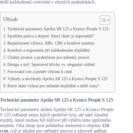
delší každodenní cestování v různých podmínkách.
Obsah
Technické parametry Aprilia SR 125 a Kymco People S 125
Spotřeba paliva a dojezd: Který skútr je úspornější?
Bezpečnostní výbava: ABS, CBS a brzdové systémy
Komfort a ergonomie při každodenním dojíždění
Úložný prostor a praktičnost pro městský provoz
Design a styl: Sportovní křivky vs. elegantní vzhled
Porovnání cen a poměr výkonu k ceně
Výhody a nevýhody Aprilia SR 125 a Kymco People S 125
Který skútr vybrat pro městské dojíždění a delší cesty?
Technické parametry Aprilia SR 125 a Kymco People S 125
Technické parametry skútrů Aprilia SR 125 a Kymco People
S 125 odhalují nejen jejich společné rysy, ale také zásadní
rozdíly, které mohou být klíčové při výběru toho správného
modelu. Oba stroje jsou poháněny motorem o objemu
124
ccm
, což je ideální pro městský provoz a zároveň splňuje