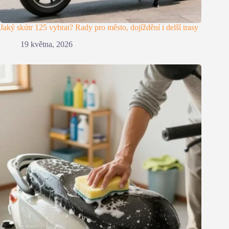
Jaký skútr 125 vybrat? Rady pro město, dojíždění i delší trasy
19 května, 2026