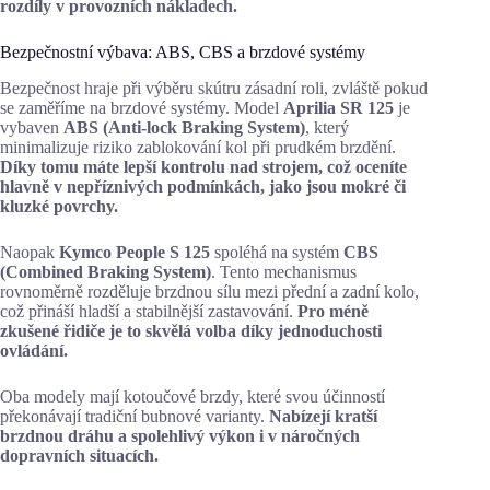
rozdíly v provozních nákladech.
Bezpečnostní výbava: ABS, CBS a brzdové systémy
Bezpečnost hraje při výběru skútru zásadní roli, zvláště pokud
se zaměříme na brzdové systémy. Model
Aprilia SR 125
je
vybaven
ABS (Anti-lock Braking System)
, který
minimalizuje riziko zablokování kol při prudkém brzdění.
Díky tomu máte lepší kontrolu nad strojem, což oceníte
hlavně v nepříznivých podmínkách, jako jsou mokré či
kluzké povrchy.
Naopak
Kymco People S 125
spoléhá na systém
CBS
(Combined Braking System)
. Tento mechanismus
rovnoměrně rozděluje brzdnou sílu mezi přední a zadní kolo,
což přináší hladší a stabilnější zastavování.
Pro méně
zkušené řidiče je to skvělá volba díky jednoduchosti
ovládání.
Oba modely mají kotoučové brzdy, které svou účinností
překonávají tradiční bubnové varianty.
Nabízejí kratší
brzdnou dráhu a spolehlivý výkon i v náročných
dopravních situacích.