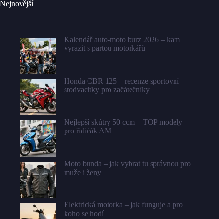
Nejnovější
Kalendář auto-moto burz 2026 – kam
vyrazit s partou motorkářů
Honda CBR 125 – recenze sportovní
stodvacítky pro začátečníky
Nejlepší skútry 50 ccm – TOP modely
pro řidičák AM
Moto bunda – jak vybrat tu správnou pro
muže i ženy
Elektrická motorka – jak funguje a pro
koho se hodí