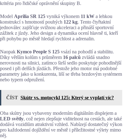
kritéria pro řidičské oprávnění skupiny B.
Model
Aprilia SR 125
vyniká výkonem
11 kW
a lehkou
konstrukcí s hmotností pouhých
122 kg
. Tento čtyřtaktní
jednoválec zajišťuje svižnou akceleraci a přináší sportovní
zážitek z jízdy. Jeho design a dynamika ocení hlavně ti, kteří
při pohybu po městě hledají rychlost a adrenalin.
Naopak
Kymco People S 125
vsází na pohodlí a stabilitu.
Díky větším kolům s průměrem
16 palců
zvládá snadno
nerovnosti na silnici, zatímco širší sedlo poskytuje pohodlnější
posed i při delších jízdách. Přestože jeho motor má podobné
parametry jako u konkurenta, liší se třeba brzdovým systémem
nebo typem odpružení.
ČÍST
Skútr vs. motocykl 125: Který se vyplatí víc?
Oba skútry jsou vybaveny moderním digitálním displejem a
LED světly
, což nejen zlepšuje viditelnost na cestách, ale také
dodává vozidlům atraktivní vzhled. Nabízejí dostatečný výkon
pro každodenní dojíždění ve městě i příležitostné výlety mimo
něj.