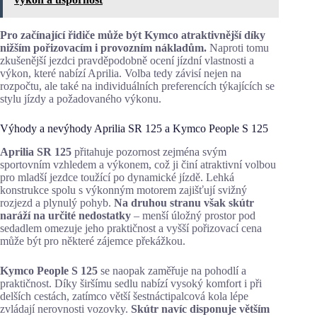
Pro začínající řidiče může být Kymco atraktivnější díky
nižším pořizovacím i provozním nákladům.
Naproti tomu
zkušenější jezdci pravděpodobně ocení jízdní vlastnosti a
výkon, které nabízí Aprilia. Volba tedy závisí nejen na
rozpočtu, ale také na individuálních preferencích týkajících se
stylu jízdy a požadovaného výkonu.
Výhody a nevýhody Aprilia SR 125 a Kymco People S 125
Aprilia SR 125
přitahuje pozornost zejména svým
sportovním vzhledem a výkonem, což ji činí atraktivní volbou
pro mladší jezdce toužící po dynamické jízdě. Lehká
konstrukce spolu s výkonným motorem zajišťují svižný
rozjezd a plynulý pohyb.
Na druhou stranu však skútr
naráží na určité nedostatky
– menší úložný prostor pod
sedadlem omezuje jeho praktičnost a vyšší pořizovací cena
může být pro některé zájemce překážkou.
Kymco People S 125
se naopak zaměřuje na pohodlí a
praktičnost. Díky širšímu sedlu nabízí vysoký komfort i při
delších cestách, zatímco větší šestnáctipalcová kola lépe
zvládají nerovnosti vozovky.
Skútr navíc disponuje větším