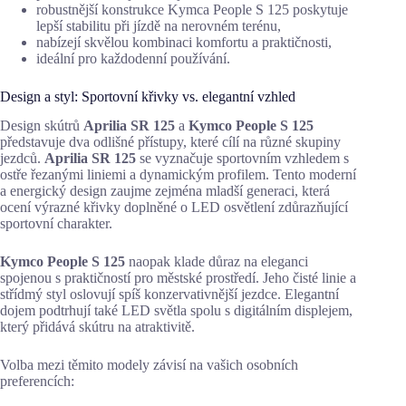
robustnější konstrukce Kymca People S 125 poskytuje
lepší stabilitu při jízdě na nerovném terénu,
nabízejí skvělou kombinaci komfortu a praktičnosti,
ideální pro každodenní používání.
Design a styl: Sportovní křivky vs. elegantní vzhled
Design skútrů
Aprilia SR 125
a
Kymco People S 125
představuje dva odlišné přístupy, které cílí na různé skupiny
jezdců.
Aprilia SR 125
se vyznačuje sportovním vzhledem s
ostře řezanými liniemi a dynamickým profilem. Tento moderní
a energický design zaujme zejména mladší generaci, která
ocení výrazné křivky doplněné o LED osvětlení zdůrazňující
sportovní charakter.
Kymco People S 125
naopak klade důraz na eleganci
spojenou s praktičností pro městské prostředí. Jeho čisté linie a
střídmý styl oslovují spíš konzervativnější jezdce. Elegantní
dojem podtrhují také LED světla spolu s digitálním displejem,
který přidává skútru na atraktivitě.
Volba mezi těmito modely závisí na vašich osobních
preferencích: