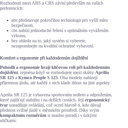
Rozhodnutí mezi ABS a CBS závisí především na vašich
preferencích:
abs představuje pokročilou technologii pro vyšší míru
bezpečnosti,
cbs nabízí jednoduché řešení s optimálním vyvážením
výkonu,
bez ohledu na to, jaký systém si vyberete,
nezapomínejte na kvalitní ochranné vybavení.
Komfort a ergonomie při každodenním dojíždění
Pohodlí a ergonomie hrají klíčovou roli při každodenním
dojíždění
, zejména když se rozhodujete mezi skútry
Aprilia
SR 125
a
Kymco People S 125
. Oba modely nabízejí
příjemnou jízdu, ale každý z nich klade důraz na jiné aspekty.
Aprilia SR 125 je vybavena sportovním sedlem a odpružením,
které zajišťují stabilitu i na delších cestách. Její
ergonomický
tvar
usnadňuje ovládání, což ocení hlavně ti, kdo dávají
přednost svižné jízdě v městském prostředí. Díky svým
kompaktním rozměrům
si snadno poradí i s úzkými
uličkami.