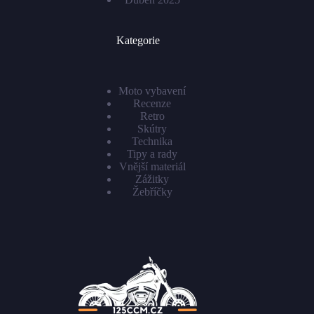
Kategorie
Moto vybavení
Recenze
Retro
Skútry
Technika
Tipy a rady
Vnější materiál
Zážitky
Žebříčky