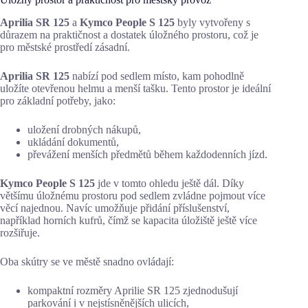
Aprilia SR 125
a
Kymco People S 125
byly vytvořeny s
důrazem na praktičnost a dostatek úložného prostoru, což je
pro městské prostředí zásadní.
Aprilia SR 125
nabízí pod sedlem místo, kam pohodlně
uložíte otevřenou helmu a menší tašku. Tento prostor je ideální
pro základní potřeby, jako:
uložení drobných nákupů,
ukládání dokumentů,
převážení menších předmětů během každodenních jízd.
Kymco People S 125
jde v tomto ohledu ještě dál. Díky
většímu úložnému prostoru pod sedlem zvládne pojmout více
věcí najednou. Navíc umožňuje přidání příslušenství,
například horních kufrů, čímž se kapacita úložiště ještě více
rozšiřuje.
Oba skútry se ve městě snadno ovládají:
kompaktní rozměry Aprilie SR 125 zjednodušují
parkování i v nejstísněnějších ulicích,