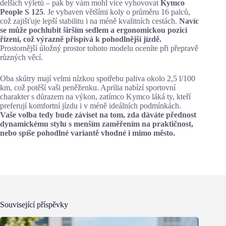
delších výletů – pak by vám mohl více vyhovovat
Kymco
People S 125
. Je vybaven většími koly o průměru 16 palců,
což zajišťuje lepší stabilitu i na méně kvalitních cestách.
Navíc
se může pochlubit širším sedlem a ergonomickou pozicí
řízení, což výrazně přispívá k pohodlnější jízdě.
Prostornější úložný prostor tohoto modelu oceníte při přepravě
různých věcí.
Oba skútry mají velmi nízkou spotřebu paliva okolo 2,5 l/100
km, což potěší vaši peněženku. Aprilia nabízí sportovní
charakter s důrazem na výkon, zatímco Kymco láká ty, kteří
preferují komfortní jízdu i v méně ideálních podmínkách.
Vaše volba tedy bude záviset na tom, zda dáváte přednost
dynamickému stylu s menším zaměřením na praktičnost,
nebo spíše pohodlné variantě vhodné i mimo město.
Související příspěvky