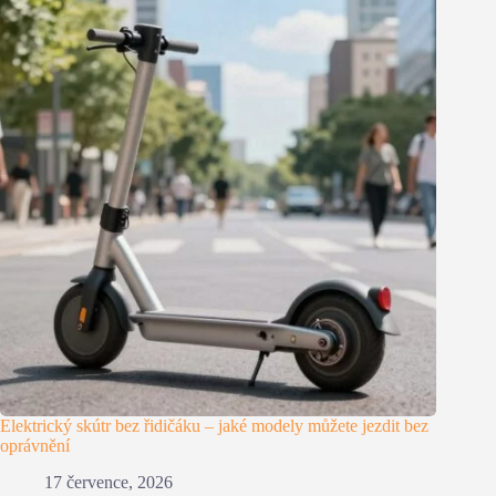
Elektrický skútr bez řidičáku – jaké modely můžete jezdit bez
oprávnění
17 července, 2026