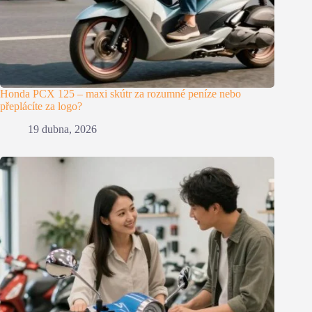
Honda PCX 125 – maxi skútr za rozumné peníze nebo
přeplácíte za logo?
19 dubna, 2026