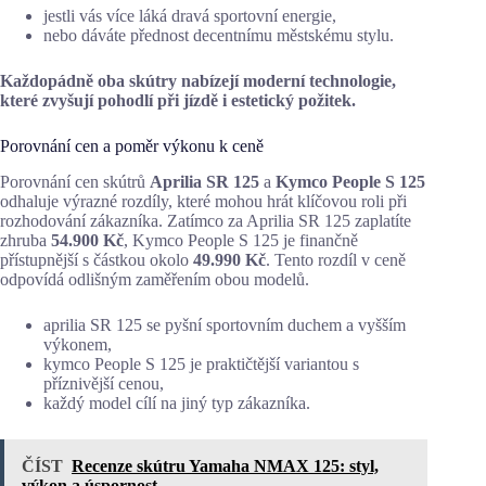
jestli vás více láká dravá sportovní energie,
nebo dáváte přednost decentnímu městskému stylu.
Každopádně oba skútry nabízejí moderní technologie,
které zvyšují pohodlí při jízdě i estetický požitek.
Porovnání cen a poměr výkonu k ceně
Porovnání cen skútrů
Aprilia SR 125
a
Kymco People S 125
odhaluje výrazné rozdíly, které mohou hrát klíčovou roli při
rozhodování zákazníka. Zatímco za Aprilia SR 125 zaplatíte
zhruba
54.900 Kč
, Kymco People S 125 je finančně
přístupnější s částkou okolo
49.990 Kč
. Tento rozdíl v ceně
odpovídá odlišným zaměřením obou modelů.
aprilia SR 125 se pyšní sportovním duchem a vyšším
výkonem,
kymco People S 125 je praktičtější variantou s
příznivější cenou,
každý model cílí na jiný typ zákazníka.
ČÍST
Recenze skútru Yamaha NMAX 125: styl,
výkon a úspornost