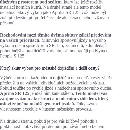
úložným prostorem pod sedlem
, který lze ještě rozšířit
instalací horních kufrů. Na druhé straně ale tento model
nenabízí takový výkon jako Aprilia SR 125, což může být
znát především při potřebě rychlé akcelerace nebo svižných
přesunů.
Rozhodování mezi těmito dvěma skútry záleží především
na vašich prioritách
. Milovníci sportovní jízdy a vyššího
výkonu ocení spíše Aprilii SR 125, zatímco ti, kdo hledají
pohodlnější a praktičtější variantu, sáhnou raději po Kymcu
People S 125.
Který skútr vybrat pro městské dojíždění a delší cesty?
Výběr skútru na každodenní dojíždění nebo delší cesty záleží
především na vašich individuálních požadavcích a vkusu.
Pokud toužíte po rychlé jízdě s nádechem sportovního ducha,
Aprilia SR 125
je ideálním kandidátem.
Tento model vás
zaujme svižnou akcelerací a moderním vzhledem, který
osloví zejména mladší generaci jezdců.
Díky svým
vlastnostem exceluje v hustém městském provozu.
Na druhou stranu, pokud je pro vás klíčové pohodlí a
praktičnost – obzvlášť při denním používání nebo během