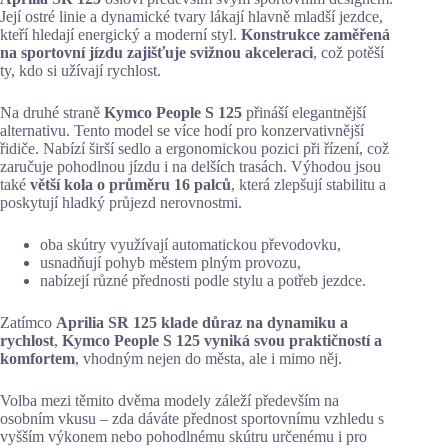
Její ostré linie a dynamické tvary lákají hlavně mladší jezdce,
kteří hledají energický a moderní styl.
Konstrukce zaměřená
na sportovní jízdu zajišťuje svižnou akceleraci
, což potěší
ty, kdo si užívají rychlost.
Na druhé straně
Kymco People S 125
přináší elegantnější
alternativu. Tento model se více hodí pro konzervativnější
řidiče. Nabízí širší sedlo a ergonomickou pozici při řízení, což
zaručuje pohodlnou jízdu i na delších trasách. Výhodou jsou
také
větší kola o průměru 16 palců
, která zlepšují stabilitu a
poskytují hladký průjezd nerovnostmi.
oba skútry využívají automatickou převodovku,
usnadňují pohyb městem plným provozu,
nabízejí různé přednosti podle stylu a potřeb jezdce.
Zatímco
Aprilia SR 125 klade důraz na dynamiku a
rychlost
,
Kymco People S 125 vyniká svou praktičností a
komfortem
, vhodným nejen do města, ale i mimo něj.
Volba mezi těmito dvěma modely záleží především na
osobním vkusu – zda dáváte přednost sportovnímu vzhledu s
vyšším výkonem nebo pohodlnému skútru určenému i pro