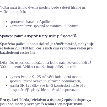
Volba mezi těmito dvěma modely bude záležet hlavně na
vašich prioritách:
sportovní charakter Aprilie,
komfortní jízda spojená se stabilitou u Kymca.
Spotřeba paliva a dojezd: Který skútr je úspornější?
Spotřeba paliva u obou skútrů je téměř totožná, pohybuje
se kolem 2,5 l/100 km, což z nich činí výhodnou volbu pro
každodenní cestování.
Díky této úspornosti dokážou na jedno natankování urazit až
300 kilometrů. Velikost nádrže hraje důležitou roli:
kymco People S 125 má větší kola, která mohou
spotřebu mírně ovlivnit v různých podmínkách,
aprilia SR 125 díky své lehčí konstrukci může být
hospodárnější při rychlém městském provozu.
Pro ty, kteří hledají efektivní a úsporný způsob dopravy,
jsou oba modely skvělým řešením s jen nepatrnými