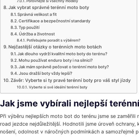
Porovnejte si všechny modely
Jak vybrat správné terénní moto boty
Správná velikost a fit
Certifikace a bezpečnostní standardy
Typ použití
Údržba a životnost
Potřebujete poradit s výběrem?
Nejčastější otázky o terénních moto botách
Jak dlouho vydrží kvalitní moto boty do terénu?
Mohu používat enduro boty i na silnici?
Jak mám správně pečovat o terénní moto boty?
Jsou dražší boty vždy lepší?
Závěr: Vyberte si ty pravé terénní boty pro váš styl jízdy
Vyberte si své ideální terénní boty
Jak jsme vybírali nejlepší terénn
Při výběru nejlepších moto bot do terénu jsme se zaměřili n
road jezdce nejdůležitější. Hodnotili jsme úroveň ochrany,
nošení, odolnost v náročných podmínkách a samozřejmě p