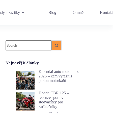
dy a zážitky
Blog
O mně
Kontakt
No
results
Nejnovější články
Kalendář auto-moto burz
2026 – kam vyrazit s
partou motorkářů
Honda CBR 125 –
recenze sportovní
stodvacítky pro
začátečníky