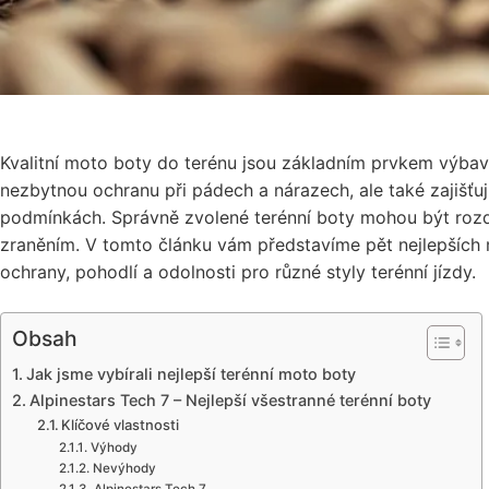
Kvalitní moto boty do terénu jsou základním prvkem výbav
nezbytnou ochranu při pádech a nárazech, ale také zajišťují
podmínkách. Správně zvolené terénní boty mohou být rozd
zraněním. V tomto článku vám představíme pět nejlepších m
ochrany, pohodlí a odolnosti pro různé styly terénní jízdy.
Obsah
Jak jsme vybírali nejlepší terénní moto boty
Alpinestars Tech 7 – Nejlepší všestranné terénní boty
Klíčové vlastnosti
Výhody
Nevýhody
Alpinestars Tech 7