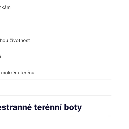
ínkám
uhou životnost
í
v mokrém terénu
estranné terénní boty