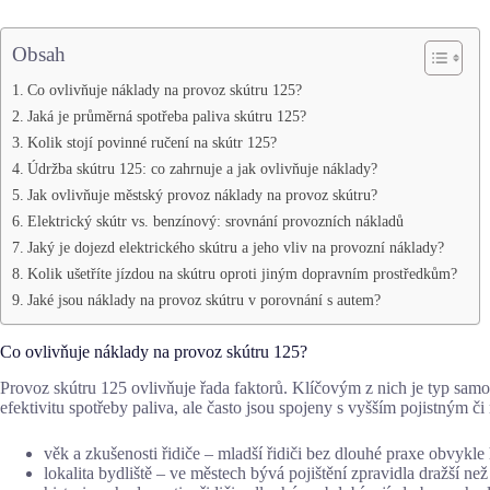
Obsah
Co ovlivňuje náklady na provoz skútru 125?
Jaká je průměrná spotřeba paliva skútru 125?
Kolik stojí povinné ručení na skútr 125?
Údržba skútru 125: co zahrnuje a jak ovlivňuje náklady?
Jak ovlivňuje městský provoz náklady na provoz skútru?
Elektrický skútr vs. benzínový: srovnání provozních nákladů
Jaký je dojezd elektrického skútru a jeho vliv na provozní náklady?
Kolik ušetříte jízdou na skútru oproti jiným dopravním prostředkům?
Jaké jsou náklady na provoz skútru v porovnání s autem?
Co ovlivňuje náklady na provoz skútru 125?
Provoz skútru 125 ovlivňuje řada faktorů. Klíčovým z nich je typ sam
efektivitu spotřeby paliva, ale často jsou spojeny s vyšším pojistným či
věk a zkušenosti řidiče – mladší řidiči bez dlouhé praxe obvykle 
lokalita bydliště – ve městech bývá pojištění zpravidla dražší ne