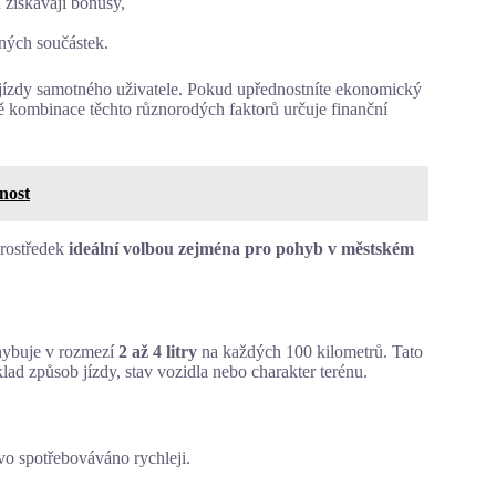
 získávají bonusy,
ných součástek.
lu jízdy samotného uživatele. Pokud upřednostníte ekonomický
ě kombinace těchto různorodých faktorů určuje finanční
nost
prostředek
ideální volbou zejména pro pohyb v městském
hybuje v rozmezí
2 až 4 litry
na každých 100 kilometrů. Tato
klad způsob jízdy, stav vozidla nebo charakter terénu.
vo spotřebováváno rychleji.