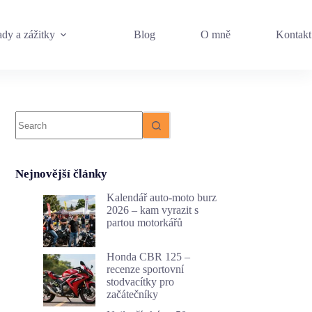
dy a zážitky
Blog
O mně
Kontakt
No
results
Nejnovější články
Kalendář auto-moto burz
2026 – kam vyrazit s
partou motorkářů
Honda CBR 125 –
recenze sportovní
stodvacítky pro
začátečníky