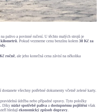
a palivo a povinné ručení. U těchto malých strojů je
0 kilometrů
. Pokud vezmeme cenu benzínu kolem
38 Kč za
ízdy
.
Kč ročně
, ale jeho konečná cena závisí na několika
í dostanete všechny potřebné dokumenty včetně zelené karty.
ou pravidelná údržba nebo případné opravy. Tyto položky
ru. Díky
nízké spotřebě paliva
a
dostupnému pojištění
však
kteří hledají
ekonomický způsob dopravy
.