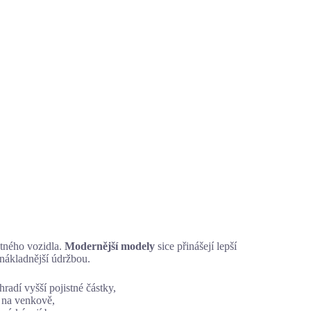
otného vozidla.
Modernější modely
sice přinášejí lepší
 nákladnější údržbou.
hradí vyšší pojistné částky,
ž na venkově,