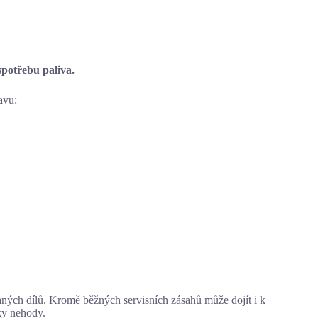
spotřebu paliva.
avu:
aných dílů. Kromě běžných servisních zásahů může dojít i k
y nehody.