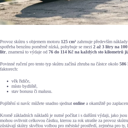
Provoz skútru s objemem motoru
125 cm³
zahrnuje především náklady n
spotřeba benzínu poměrně nízká, pohybuje se mezi
2 až 3 litry na 10
litr
, znamená to výdaje od
76 do 114 Kč na každých sto kilometrů j
Povinné ručení pro tento typ skútru začíná zhruba na částce okolo
586 
faktorech:
věk řidiče,
místo bydliště,
stav bonusu či malusu.
Pojištění si navíc můžete snadno sjednat
online
a okamžitě po zaplacen
Kromě základních nákladů je nutné počítat i s dalšími výdaji, jako js
mohou ovlivnit celkovou částku, kterou za rok utratíte za provoz skút
zůstávají skútry skvělou volbou pro městské prostředí, zejména pro ty, 