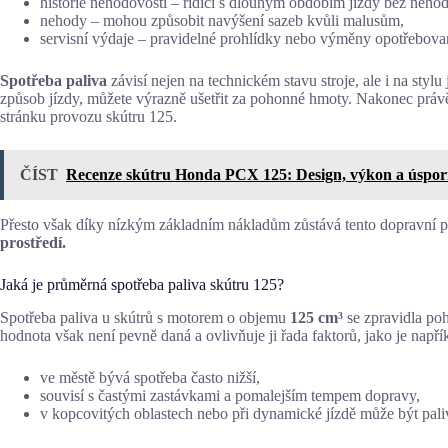
historie nehodovosti – řidiči s dlouhým obdobím jízdy bez nehod
nehody – mohou způsobit navýšení sazeb kvůli malusům,
servisní výdaje – pravidelné prohlídky nebo výměny opotřebova
Spotřeba paliva
závisí nejen na technickém stavu stroje, ale i na sty
způsob jízdy, můžete výrazně ušetřit za pohonné hmoty. Nakonec práv
stránku provozu skútru 125.
ČÍST
Recenze skútru Honda PCX 125: Design, výkon a úspor
Přesto však díky nízkým základním nákladům zůstává tento dopravní 
prostředí.
Jaká je průměrná spotřeba paliva skútru 125?
Spotřeba paliva u skútrů s motorem o objemu
125 cm³
se zpravidla po
hodnota však není pevně daná a ovlivňuje ji řada faktorů, jako je napří
ve městě bývá spotřeba často nižší,
souvisí s častými zastávkami a pomalejším tempem dopravy,
v kopcovitých oblastech nebo při dynamické jízdě může být pali