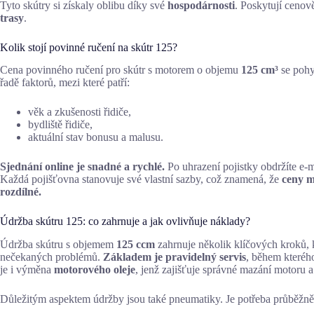
Tyto skútry si získaly oblibu díky své
hospodárnosti
. Poskytují cenov
trasy
.
Kolik stojí povinné ručení na skútr 125?
Cena povinného ručení pro skútr s motorem o objemu
125 cm³
se pohy
řadě faktorů, mezi které patří:
věk a zkušenosti řidiče,
bydliště řidiče,
aktuální stav bonusu a malusu.
Sjednání online je snadné a rychlé.
Po uhrazení pojistky obdržíte e-m
Každá pojišťovna stanovuje své vlastní sazby, což znamená, že
ceny m
rozdílné.
Údržba skútru 125: co zahrnuje a jak ovlivňuje náklady?
Údržba skútru s objemem
125 ccm
zahrnuje několik klíčových kroků, k
nečekaných problémů.
Základem je pravidelný servis
, během kterého
je i výměna
motorového oleje
, jenž zajišťuje správné mazání motoru a
Důležitým aspektem údržby jsou také pneumatiky. Je potřeba průběžně