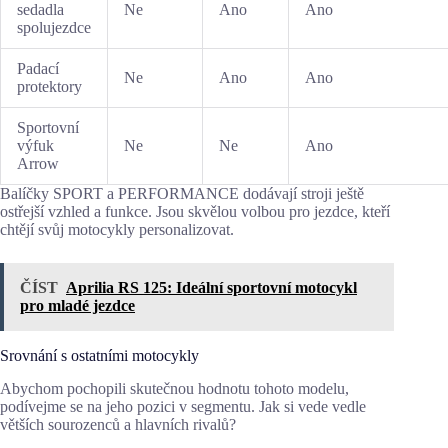
sedadla
Ne
Ano
Ano
spolujezdce
Padací
Ne
Ano
Ano
protektory
Sportovní
výfuk
Ne
Ne
Ano
Arrow
Balíčky SPORT a PERFORMANCE dodávají stroji ještě
ostřejší vzhled a funkce. Jsou skvělou volbou pro jezdce, kteří
chtějí svůj motocykly personalizovat.
ČÍST
Aprilia RS 125: Ideální sportovní motocykl
pro mladé jezdce
Srovnání s ostatními motocykly
Abychom pochopili skutečnou hodnotu tohoto modelu,
podívejme se na jeho pozici v segmentu. Jak si vede vedle
větších sourozenců a hlavních rivalů?