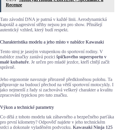
Recenze
Tato závodní DNA je patrná v každé linii. Aerodynamická
kapotáž a agresivní střihy nejsou jen pro show. Přinášejí
autentický vzhled, který budí respekt.
Charakteristika modelu a jeho místo v nabídce Kawasaki
Tento stroj je jasným vstupenkou do sportovní rodiny. V
nabídce značky zastává pozici
špičkového supersportu v
malé kubatuře
. Je určen pro mladé jezdce, kteří chtějí začít
správně.
Jeho ergonomie navozuje přirozeně předkloněnou polohu. Ta
připravuje na budoucí přechod na větší sportovní motocykly. I
jako nejmenší z řady si zachovává veškerý charakter a kvalitu
zpracování typickou pro tuto značku.
Výkon a technické parametry
Co dělá z tohoto modelu tak zábavného a bezpečného parťáka
pro první kilometry? Odpověď najdete v jeho technickém
srdci a dokonale vyladěném podvozku.
Kawasaki Ninja 125