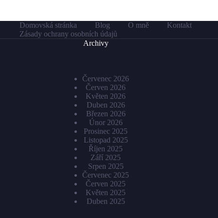
Domovská stránka
Blog
O mně
Kontakt
Zásady ochrany osobních údajů
Archivy
Červenec 2026
Červen 2026
Květen 2026
Duben 2026
Březen 2026
Únor 2026
Prosinec 2025
Listopad 2025
Říjen 2025
Září 2025
Srpen 2025
Červenec 2025
Červen 2025
Květen 2025
Duben 2025