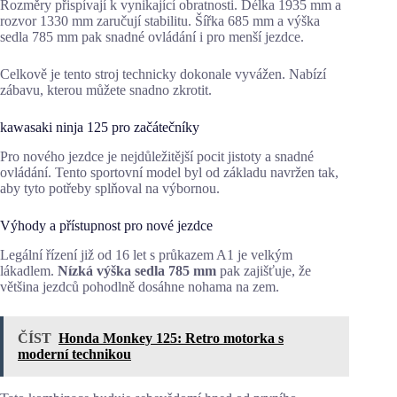
Rozměry přispívají k vynikající obratnosti. Délka 1935 mm a
rozvor 1330 mm zaručují stabilitu. Šířka 685 mm a výška
sedla 785 mm pak snadné ovládání i pro menší jezdce.
Celkově je tento stroj technicky dokonale vyvážen. Nabízí
zábavu, kterou můžete snadno zkrotit.
kawasaki ninja 125 pro začátečníky
Pro nového jezdce je nejdůležitější pocit jistoty a snadné
ovládání. Tento sportovní model byl od základu navržen tak,
aby tyto potřeby splňoval na výbornou.
Výhody a přístupnost pro nové jezdce
Legální řízení již od 16 let s průkazem A1 je velkým
lákadlem.
Nízká výška sedla 785 mm
pak zajišťuje, že
většina jezdců pohodlně dosáhne nohama na zem.
ČÍST
Honda Monkey 125: Retro motorka s
moderní technikou