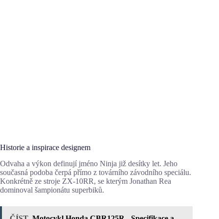
Historie a inspirace designem
Odvaha a výkon definují jméno Ninja již desítky let. Jeho
současná podoba čerpá přímo z továrního závodního speciálu.
Konkrétně ze stroje ZX-10RR, se kterým Jonathan Rea
dominoval šampionátu superbiků.
ČÍST
Motocykl Honda CBR125R - Specifikace a