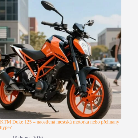
KTM Duke 125 – naostřená mestská motorka nebo přehnaný
hype?
19 dubna, 2026