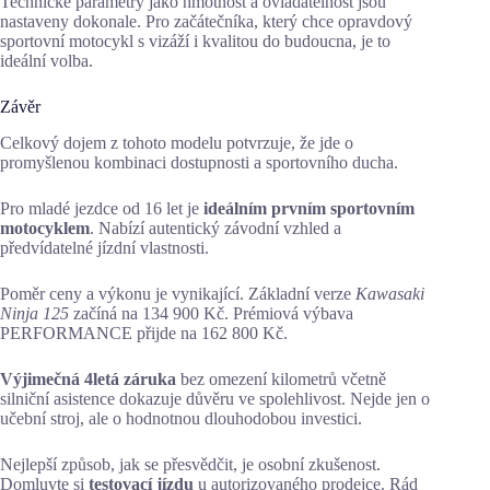
Technické parametry jako hmotnost a ovladatelnost jsou
nastaveny dokonale. Pro začátečníka, který chce opravdový
sportovní motocykl s vizáží i kvalitou do budoucna, je to
ideální volba.
Závěr
Celkový dojem z tohoto modelu potvrzuje, že jde o
promyšlenou kombinaci dostupnosti a sportovního ducha.
Pro mladé jezdce od 16 let je
ideálním prvním sportovním
motocyklem
. Nabízí autentický závodní vzhled a
předvídatelné jízdní vlastnosti.
Poměr ceny a výkonu je vynikající. Základní verze
Kawasaki
Ninja 125
začíná na 134 900 Kč. Prémiová výbava
PERFORMANCE přijde na 162 800 Kč.
Výjimečná 4letá záruka
bez omezení kilometrů včetně
silniční asistence dokazuje důvěru ve spolehlivost. Nejde jen o
učební stroj, ale o hodnotnou dlouhodobou investici.
Nejlepší způsob, jak se přesvědčit, je osobní zkušenost.
Domluvte si
testovací jízdu
u autorizovaného prodejce. Rád