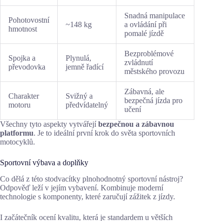
Snadná manipulace
Pohotovostní
~148 kg
a ovládání při
hmotnost
pomalé jízdě
Bezproblémové
Spojka a
Plynulá,
zvládnutí
převodovka
jemně řadící
městského provozu
Zábavná, ale
Charakter
Svižný a
bezpečná jízda pro
motoru
předvídatelný
učení
Všechny tyto aspekty vytvářejí
bezpečnou a zábavnou
platformu
. Je to ideální první krok do světa sportovních
motocyklů.
Sportovní výbava a doplňky
Co dělá z této stodvacítky plnohodnotný sportovní nástroj?
Odpověď leží v jejím vybavení. Kombinuje moderní
technologie s komponenty, které zaručují zážitek z jízdy.
I začátečník ocení kvalitu, která je standardem u větších