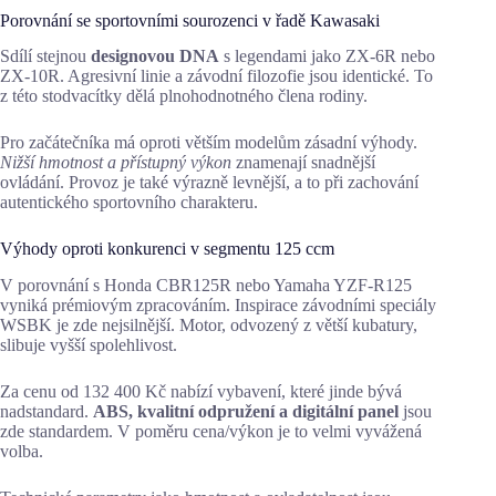
Porovnání se sportovními sourozenci v řadě Kawasaki
Sdílí stejnou
designovou DNA
s legendami jako ZX-6R nebo
ZX-10R. Agresivní linie a závodní filozofie jsou identické. To
z této stodvacítky dělá plnohodnotného člena rodiny.
Pro začátečníka má oproti větším modelům zásadní výhody.
Nižší hmotnost a přístupný výkon
znamenají snadnější
ovládání. Provoz je také výrazně levnější, a to při zachování
autentického sportovního charakteru.
Výhody oproti konkurenci v segmentu 125 ccm
V porovnání s Honda CBR125R nebo Yamaha YZF-R125
vyniká prémiovým zpracováním. Inspirace závodními speciály
WSBK je zde nejsilnější. Motor, odvozený z větší kubatury,
slibuje vyšší spolehlivost.
Za cenu od 132 400 Kč nabízí vybavení, které jinde bývá
nadstandard.
ABS, kvalitní odpružení a digitální panel
jsou
zde standardem. V poměru cena/výkon je to velmi vyvážená
volba.