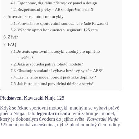
Ergonomie, digitální přístrojový panel a design
Bezpečnostní prvky – ABS, odpružení a další
Srovnání s ostatními motocykly
Porovnání se sportovními sourozenci v řadě Kawasaki
Výhody oproti konkurenci v segmentu 125 ccm
Závěr
FAQ
Je tento sportovní motocykl vhodný pro úplného
nováčka?
Jaká je spotřeba paliva tohoto modelu?
Obsahuje standardní výbava brzdový systém ABS?
Lze na tento model pořídit praktické doplňky?
Jak často je nutná pravidelná údržba a servis?
Představení Kawasaki Ninja 125
Když se řekne sportovní motocykl, mnohým se vybaví právě
jméno Ninja. Tato
legendární řada
nyní zahrnuje i model,
který je dokonalým úvodem do jejího světa.
Kawasaki Ninja
125
není pouhá zmenšenina, nýbrž plnohodnotný člen rodiny.