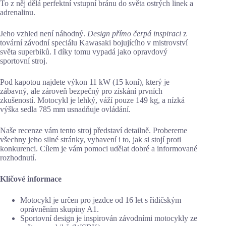
To z něj dělá perfektní vstupní bránu do světa ostrých linek a
adrenalinu.
Jeho vzhled není náhodný.
Design přímo čerpá inspiraci
z
tovární závodní speciálu Kawasaki bojujícího v mistrovství
světa superbiků. I díky tomu vypadá jako opravdový
sportovní stroj.
Pod kapotou najdete výkon 11 kW (15 koní), který je
zábavný, ale zároveň bezpečný pro získání prvních
zkušeností. Motocykl je lehký, váží pouze 149 kg, a nízká
výška sedla 785 mm usnadňuje ovládání.
Naše recenze vám tento stroj představí detailně. Probereme
všechny jeho silné stránky, vybavení i to, jak si stojí proti
konkurenci. Cílem je vám pomoci udělat dobré a informované
rozhodnutí.
Klíčové informace
Motocykl je určen pro jezdce od 16 let s řidičským
oprávněním skupiny A1.
Sportovní design je inspirován závodními motocykly ze