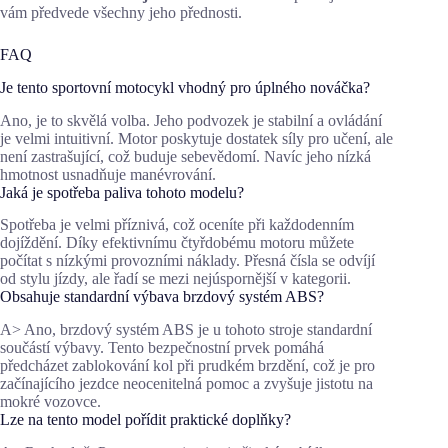
vám předvede všechny jeho přednosti.
FAQ
Je tento sportovní motocykl vhodný pro úplného nováčka?
Ano, je to skvělá volba. Jeho podvozek je stabilní a ovládání
je velmi intuitivní. Motor poskytuje dostatek síly pro učení, ale
není zastrašující, což buduje sebevědomí. Navíc jeho nízká
hmotnost usnadňuje manévrování.
Jaká je spotřeba paliva tohoto modelu?
Spotřeba je velmi příznivá, což oceníte při každodenním
dojíždění. Díky efektivnímu čtyřdobému motoru můžete
počítat s nízkými provozními náklady. Přesná čísla se odvíjí
od stylu jízdy, ale řadí se mezi nejúspornější v kategorii.
Obsahuje standardní výbava brzdový systém ABS?
A> Ano, brzdový systém ABS je u tohoto stroje standardní
součástí výbavy. Tento bezpečnostní prvek pomáhá
předcházet zablokování kol při prudkém brzdění, což je pro
začínajícího jezdce neocenitelná pomoc a zvyšuje jistotu na
mokré vozovce.
Lze na tento model pořídit praktické doplňky?