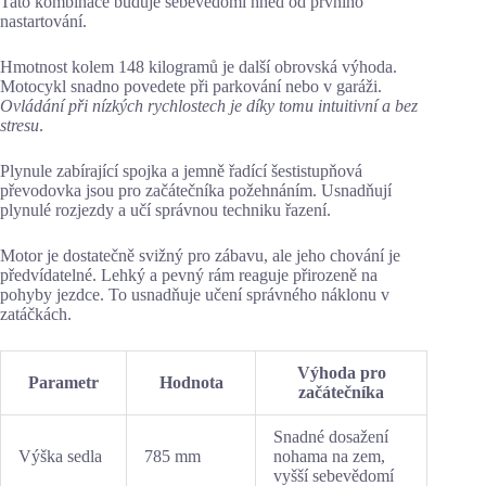
Tato kombinace buduje sebevědomí hned od prvního
nastartování.
Hmotnost kolem 148 kilogramů je další obrovská výhoda.
Motocykl snadno povedete při parkování nebo v garáži.
Ovládání při nízkých rychlostech je díky tomu intuitivní a bez
stresu
.
Plynule zabírající spojka a jemně řadící šestistupňová
převodovka jsou pro začátečníka požehnáním. Usnadňují
plynulé rozjezdy a učí správnou techniku řazení.
Motor je dostatečně svižný pro zábavu, ale jeho chování je
předvídatelné. Lehký a pevný rám reaguje přirozeně na
pohyby jezdce. To usnadňuje učení správného náklonu v
zatáčkách.
Výhoda pro
Parametr
Hodnota
začátečníka
Snadné dosažení
Výška sedla
785 mm
nohama na zem,
vyšší sebevědomí