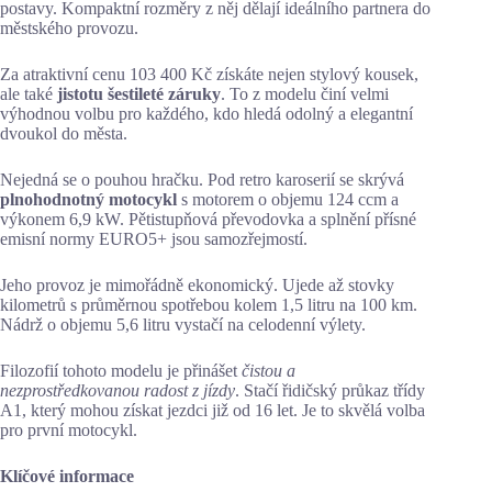
postavy. Kompaktní rozměry z něj dělají ideálního partnera do
městského provozu.
Za atraktivní cenu 103 400 Kč získáte nejen stylový kousek,
ale také
jistotu šestileté záruky
. To z modelu činí velmi
výhodnou volbu pro každého, kdo hledá odolný a elegantní
dvoukol do města.
Nejedná se o pouhou hračku. Pod retro karoserií se skrývá
plnohodnotný motocykl
s motorem o objemu 124 ccm a
výkonem 6,9 kW. Pětistupňová převodovka a splnění přísné
emisní normy EURO5+ jsou samozřejmostí.
Jeho provoz je mimořádně ekonomický. Ujede až stovky
kilometrů s průměrnou spotřebou kolem 1,5 litru na 100 km.
Nádrž o objemu 5,6 litru vystačí na celodenní výlety.
Filozofií tohoto modelu je přinášet
čistou a
nezprostředkovanou radost z jízdy
. Stačí řidičský průkaz třídy
A1, který mohou získat jezdci již od 16 let. Je to skvělá volba
pro první motocykl.
Klíčové informace