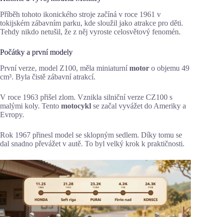
Příběh tohoto ikonického stroje začíná v roce 1961 v
tokijském zábavním parku, kde sloužil jako atrakce pro děti.
Tehdy nikdo netušil, že z něj vyroste celosvětový fenomén.
Počátky a první modely
První verze, model Z100, měla miniaturní
motor
o objemu 49
cm³. Byla čistě zábavní atrakcí.
V roce 1963 přišel zlom. Vznikla silniční verze CZ100 s
malými koly. Tento
motocykl
se začal vyvážet do Ameriky a
Evropy.
Rok 1967 přinesl model se sklopným sedlem. Díky tomu se
dal snadno převážet v autě. To byl velký krok k praktičnosti.