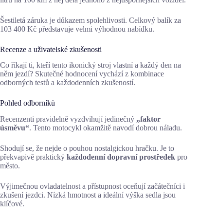
Šestiletá záruka je důkazem spolehlivosti. Celkový balík za
103 400 Kč představuje velmi výhodnou nabídku.
Recenze a uživatelské zkušenosti
Co říkají ti, kteří tento ikonický stroj vlastní a každý den na
něm jezdí? Skutečné hodnocení vychází z kombinace
odborných testů a každodenních zkušeností.
Pohled odborníků
Recenzenti pravidelně vyzdvihují jedinečný
„faktor
úsměvu“
. Tento motocykl okamžitě navodí dobrou náladu.
Shodují se, že nejde o pouhou nostalgickou hračku. Je to
překvapivě praktický
každodenní dopravní prostředek
pro
město.
Výjimečnou ovladatelnost a přístupnost oceňují začátečníci i
zkušení jezdci. Nízká hmotnost a ideální výška sedla jsou
klíčové.