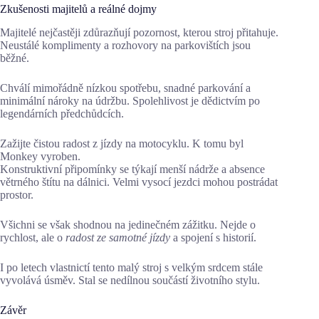
Zkušenosti majitelů a reálné dojmy
Majitelé nejčastěji zdůrazňují pozornost, kterou stroj přitahuje.
Neustálé komplimenty a rozhovory na parkovištích jsou
běžné.
Chválí mimořádně nízkou spotřebu, snadné parkování a
minimální nároky na údržbu. Spolehlivost je dědictvím po
legendárních předchůdcích.
Zažijte čistou radost z jízdy na motocyklu. K tomu byl
Monkey vyroben.
Konstruktivní připomínky se týkají menší nádrže a absence
větrného štítu na dálnici. Velmi vysocí jezdci mohou postrádat
prostor.
Všichni se však shodnou na jedinečném zážitku. Nejde o
rychlost, ale o
radost ze samotné jízdy
a spojení s historií.
I po letech vlastnictí tento malý stroj s velkým srdcem stále
vyvolává úsměv. Stal se nedílnou součástí životního stylu.
Závěr