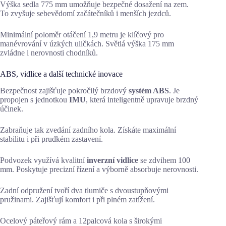
Výška sedla 775 mm umožňuje bezpečné dosažení na zem.
To zvyšuje sebevědomí začátečníků i menších jezdců.
Minimální poloměr otáčení 1,9 metru je klíčový pro
manévrování v úzkých uličkách. Světlá výška 175 mm
zvládne i nerovnosti chodníků.
ABS, vidlice a další technické inovace
Bezpečnost zajišťuje pokročilý brzdový
systém ABS
. Je
propojen s jednotkou
IMU
, která inteligentně upravuje brzdný
účinek.
Zabraňuje tak zvedání zadního kola. Získáte maximální
stabilitu i při prudkém zastavení.
Podvozek využívá kvalitní
inverzní vidlice
se zdvihem 100
mm. Poskytuje precizní řízení a výborně absorbuje nerovnosti.
Zadní odpružení tvoří dva tlumiče s dvoustupňovými
pružinami. Zajišťují komfort i při plném zatížení.
Ocelový páteřový rám a 12palcová kola s širokými