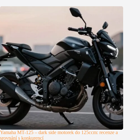
Yamaha MT-125 – dark side motorek do 125ccm: recenze a
srovnání s konkurencí