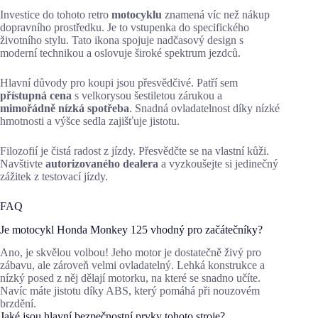
Investice do tohoto retro
motocyklu
znamená víc než nákup
dopravního prostředku. Je to vstupenka do specifického
životního stylu. Tato ikona spojuje nadčasový design s
moderní technikou a oslovuje široké spektrum jezdců.
Hlavní důvody pro koupi jsou přesvědčivé. Patří sem
přístupná cena
s velkorysou šestiletou zárukou a
mimořádně nízká spotřeba
. Snadná ovladatelnost díky nízké
hmotnosti a výšce sedla zajišťuje jistotu.
Filozofií je čistá radost z jízdy. Přesvědčte se na vlastní kůži.
Navštivte
autorizovaného dealera
a vyzkoušejte si jedinečný
zážitek z testovací jízdy.
FAQ
Je motocykl Honda Monkey 125 vhodný pro začátečníky?
Ano, je skvělou volbou! Jeho motor je dostatečně živý pro
zábavu, ale zároveň velmi ovladatelný. Lehká konstrukce a
nízký posed z něj dělají motorku, na které se snadno učíte.
Navíc máte jistotu díky ABS, který pomáhá při nouzovém
brzdění.
Jaké jsou hlavní bezpečnostní prvky tohoto stroje?