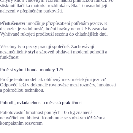
Chytrý klíč s vlnovitým vzorem nabízí praktickou funkci. Po
stisknutí tlačítka motorka rozblinká světla. To usnadní její
nalezení v přeplněném parkovišti.
Příslušenství
umožňuje přizpůsobení potřebám jezdce. K
dispozici je zadní nosič, boční brašny nebo USB zásuvka.
Vyhřívané rukojeti prodlouží sezónu do chladnějších dnů.
Všechny tyto prvky pracují společně. Zachovávají
nezaměnitelný
styl
a zároveň přidávají moderní pohodlí a
funkčnost.
Proč si vybrat honda monkey 125
Proč je tento model tak oblíbený mezi městskými jezdci?
Odpověď leží v dokonalé rovnováze mezi rozměry, hmotností
a pokročilou technikou.
Pohodlí, ovladatelnost a městská praktičnost
Pohotovostní hmotnost pouhých 105 kg znamená
neuvěřitelnou hbitost. Kombinuje se s nízkým těžištěm a
kompaktním rozvorem.