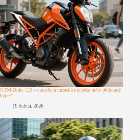
KTM Duke 125 – naostřená mestská motorka nebo přehnaný
hype?
19 dubna, 2026