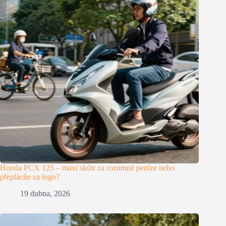
Honda PCX 125 – maxi skútr za rozumné peníze nebo
přeplácíte za logo?
19 dubna, 2026