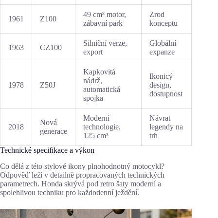
49 cm³ motor,
Zrod
1961
Z100
zábavní park
konceptu
Silniční verze,
Globální
1963
CZ100
export
expanze
Kapkovitá
Ikonicý
nádrž,
1978
Z50J
design,
automatická
dostupnost
spojka
Moderní
Návrat
Nová
2018
technologie,
legendy na
generace
125 cm³
trh
Technické specifikace a výkon
Co dělá z této stylové ikony plnohodnotný motocykl?
Odpověď leží v detailně propracovaných technických
parametrech. Honda skrývá pod retro šaty moderní a
spolehlivou techniku pro každodenní ježdění.