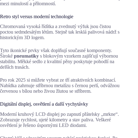
mezi minulostí a přítomností.
Retro styl versus moderní technologie
Chromovaná vysoká řídítka a zvednutý výfuk jsou čistou
poctou sedmdesátým létům. Stejně tak lesklá palivová nádrž s
historickým 3D logem.
Tyto ikonické prvky však doplňují současné komponenty.
Široké
pneumatiky
s blokovým vzorkem zajišťují výbornou
stabilitu. Měkké sedlo z kvalitní pěny poskytuje pohodlí na
delších trasách.
Pro rok 2025 si můžete vybrat ze tří atraktivních kombinací.
Nabídka zahrnuje stříbrnou metalízu s černou perlí, odvážnou
červenou s bílou nebo živou žlutou se stříbrem.
Digitální displej, osvětlení a další vychytávky
Moderní kruhový LCD displej po zapnutí přátelsky „mrkne“.
Zobrazuje rychlost, ujeté kilometry a stav paliva. Veškeré
osvětlení je řešeno úspornými LED diodami.