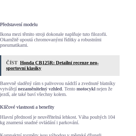
Představení modelu
Ikona mezi těmito stroji dokonale naplňuje tuto filozofii.
Okamžitě upoutá chromovanými řídítky a robustními
pneumatikami.
ČÍST
Honda CB125R: Detailní recenze neo-
sportovní klasiky
Barevně sladěný rám s palivovou nádrží a zvednuté blatníky
vytvářejí
nezaměnitelný vzhled
. Tento
motocykl
nejen že
jezdí, ale také baví všechny kolem.
Klíčové vlastnosti a benefity
Hlavní předností je neuvěřitelná lehkost. Váha pouhých 104
kg znamená snadné ovládání i parkování.
Kompaktní rozměry jsou výhodou v městské džungli.