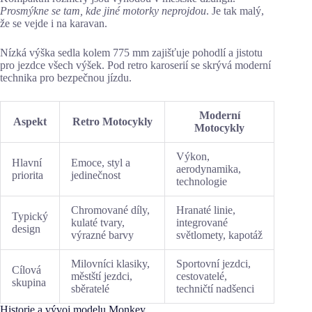
Prosmýkne se tam, kde jiné motorky neprojdou
. Je tak malý,
že se vejde i na karavan.
Nízká výška sedla kolem 775 mm zajišťuje pohodlí a jistotu
pro jezdce všech výšek. Pod retro karoserií se skrývá moderní
technika pro bezpečnou jízdu.
Moderní
Aspekt
Retro Motocykly
Motocykly
Výkon,
Hlavní
Emoce, styl a
aerodynamika,
priorita
jedinečnost
technologie
Chromované díly,
Hranaté linie,
Typický
kulaté tvary,
integrované
design
výrazné barvy
světlomety, kapotáž
Milovníci klasiky,
Sportovní jezdci,
Cílová
městští jezdci,
cestovatelé,
skupina
sběratelé
techničtí nadšenci
Historie a vývoj modelu Monkey