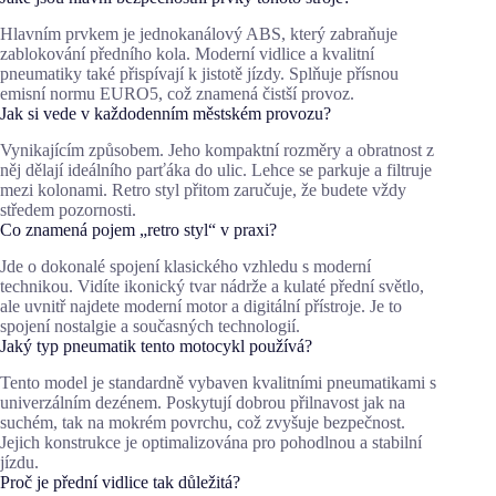
Hlavním prvkem je jednokanálový ABS, který zabraňuje
zablokování předního kola. Moderní vidlice a kvalitní
pneumatiky také přispívají k jistotě jízdy. Splňuje přísnou
emisní normu EURO5, což znamená čistší provoz.
Jak si vede v každodenním městském provozu?
Vynikajícím způsobem. Jeho kompaktní rozměry a obratnost z
něj dělají ideálního parťáka do ulic. Lehce se parkuje a filtruje
mezi kolonami. Retro styl přitom zaručuje, že budete vždy
středem pozornosti.
Co znamená pojem „retro styl“ v praxi?
Jde o dokonalé spojení klasického vzhledu s moderní
technikou. Vidíte ikonický tvar nádrže a kulaté přední světlo,
ale uvnitř najdete moderní motor a digitální přístroje. Je to
spojení nostalgie a současných technologií.
Jaký typ pneumatik tento motocykl používá?
Tento model je standardně vybaven kvalitními pneumatikami s
univerzálním dezénem. Poskytují dobrou přilnavost jak na
suchém, tak na mokrém povrchu, což zvyšuje bezpečnost.
Jejich konstrukce je optimalizována pro pohodlnou a stabilní
jízdu.
Proč je přední vidlice tak důležitá?