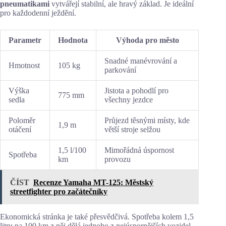
pneumatikami
vytvářejí stabilní, ale hravý základ. Je ideální
pro každodenní ježdění.
Parametr
Hodnota
Výhoda pro město
Snadné manévrování a
Hmotnost
105 kg
parkování
Výška
Jistota a pohodlí pro
775 mm
sedla
všechny jezdce
Poloměr
Průjezd těsnými místy, kde
1,9 m
otáčení
větší stroje selžou
1,5 l/100
Mimořádná úspornost
Spotřeba
km
provozu
ČÍST
Recenze Yamaha MT-125: Městský
streetfighter pro začátečníky
Ekonomická stránka je také přesvědčivá. Spotřeba kolem 1,5
litru na 100 km z něj dělá jednoho z nejúspornějších vozidel.