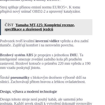
Stroj splňuje přísnou emisní normu EURO5+. K tomu
přispívá nový snímač OBD2-2 a upravený katalyzátor.
ČÍST
Yamaha MT-125: Kompletní recenze,
specifikace a zkušenosti jezdců
Podvozek tvoří kvalitní
inverzní vidlice
vpředu a dva zadní
tlumiče. Zajišťují komfort i na nerovném povrchu.
Brzdový systém ABS
je propojen s jednotkou
IMU
. Ta
inteligentně omezuje zvedání zadního kola při prudkém
zastavení. Brzdové kotouče o průměru 220 mm vpředu a 190
mm vzadu poskytují jistotu.
Široké
pneumatiky
s blokovým dezénem výborně drží na
silnici. Zachovávají přitom hravou a lehkou ovladatelnost.
Design, výbava a moderní technologie
Design tohoto stroje není pouhý kabát, ale samotná jeho
podstata. Každý prvek slouží k vytvoření dokonalé rovnováhy