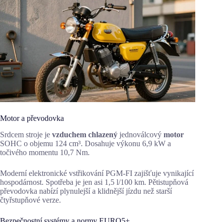
Motor a převodovka
Srdcem stroje je
vzduchem chlazený
jednoválcový
motor
SOHC o objemu 124 cm³. Dosahuje výkonu 6,9 kW a
točivého momentu 10,7 Nm.
Moderní elektronické vstřikování PGM-FI zajišťuje vynikající
hospodárnost. Spotřeba je jen asi 1,5 l/100 km. Pětistupňová
převodovka nabízí plynulejší a klidnější jízdu než starší
čtyřstupňové verze.
Bezpečnostní systémy a normy EURO5+