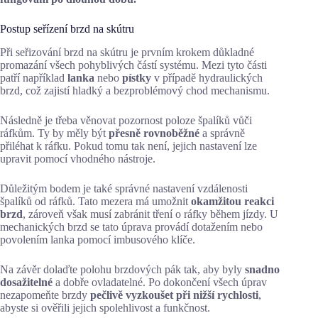
Postup seřízení brzd na skútru
Při seřizování brzd na skútru je prvním krokem důkladné
promazání všech pohyblivých částí systému. Mezi tyto části
patří například
lanka
nebo
pístky
v případě hydraulických
brzd, což zajistí hladký a bezproblémový chod mechanismu.
Následně je třeba věnovat pozornost poloze špalíků vůči
ráfkům. Ty by měly být
přesně rovnoběžné
a správně
přiléhat k ráfku. Pokud tomu tak není, jejich nastavení lze
upravit pomocí vhodného nástroje.
Důležitým bodem je také správné nastavení vzdálenosti
špalíků od ráfků. Tato mezera má umožnit
okamžitou reakci
brzd
, zároveň však musí zabránit tření o ráfky během jízdy. U
mechanických brzd se tato úprava provádí dotažením nebo
povolením lanka pomocí imbusového klíče.
Na závěr dolaďte polohu brzdových pák tak, aby byly
snadno
dosažitelné
a dobře ovladatelné. Po dokončení všech úprav
nezapomeňte brzdy
pečlivě vyzkoušet při nižší rychlosti
,
abyste si ověřili jejich spolehlivost a funkčnost.