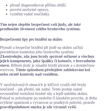
přesně diagnostikovat příčinu obtíží,
provést nezbytné opravy,
vyměnit vadné součástky.
Tím nejen zlepšíte bezpečnost vaší jízdy, ale také
prodloužíte životnost celého brzdového systému.
Bezpečnostní tipy pro brzdění na skútru
Plynulé a bezpečné brzdění při jízdě na skútru začíná
pravidelnou kontrolou jeho brzdového systému.
Zkontrolujte, zda jsou brzdy správně seřízené a všechny
jejich komponenty, jako špalíky či kotouče, v bezvadném
stavu.
Během jízdy je zásadní brzdit plynule a s dostatečnou
rezervou.
Tímto způsobem předejdete zablokování kol
nebo ztrátě kontroly nad vozidlem.
V neočekávaných situacích je klíčové využít obě brzdy
současně – jak přední, tak zadní. Tento postup zajistí
rovnoměrné rozložení brzdné síly a lepší stabilitu skútru.
Pokud se pohybujete po mokrém či kluzkém povrchu, je třeba
zvýšené opatrnosti a vyvarovat se prudkých pohybů, protože
pravděpodobnost smyku je zde výrazně vyšší.