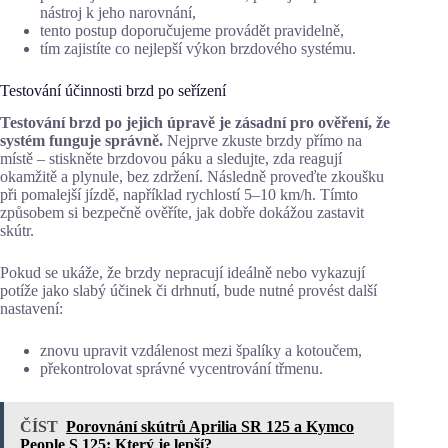
nástroj k jeho narovnání,
tento postup doporučujeme provádět pravidelně,
tím zajistíte co nejlepší výkon brzdového systému.
Testování účinnosti brzd po seřízení
Testování brzd po jejich úpravě je zásadní pro ověření, že
systém funguje správně.
Nejprve zkuste brzdy přímo na
místě – stiskněte brzdovou páku a sledujte, zda reagují
okamžitě a plynule, bez zdržení. Následně proveďte zkoušku
při pomalejší jízdě, například rychlostí 5–10 km/h. Tímto
způsobem si bezpečně ověříte, jak dobře dokážou zastavit
skútr.
Pokud se ukáže, že brzdy nepracují ideálně nebo vykazují
potíže jako slabý účinek či drhnutí, bude nutné provést další
nastavení:
znovu upravit vzdálenost mezi špalíky a kotoučem,
překontrolovat správné vycentrování třmenu.
ČÍST
Porovnání skútrů Aprilia SR 125 a Kymco
People S 125: Který je lepší?