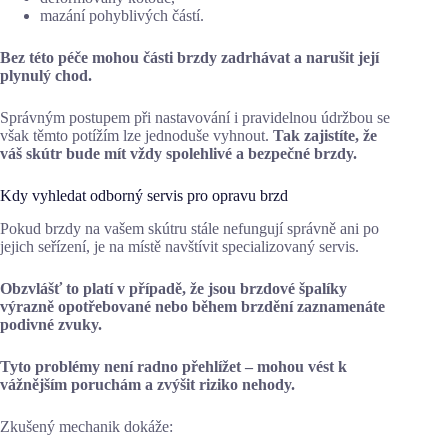
mazání pohyblivých částí.
Bez této péče mohou části brzdy zadrhávat a narušit její
plynulý chod.
Správným postupem při nastavování i pravidelnou údržbou se
však těmto potížím lze jednoduše vyhnout.
Tak zajistíte, že
váš skútr bude mít vždy spolehlivé a bezpečné brzdy.
Kdy vyhledat odborný servis pro opravu brzd
Pokud brzdy na vašem skútru stále nefungují správně ani po
jejich seřízení, je na místě navštívit specializovaný servis.
Obzvlášť to platí v případě, že jsou brzdové špalíky
výrazně opotřebované nebo během brzdění zaznamenáte
podivné zvuky.
Tyto problémy není radno přehlížet – mohou vést k
vážnějším poruchám a zvýšit riziko nehody.
Zkušený mechanik dokáže: