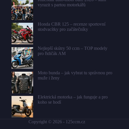
vyrazit s partou motorkářů
Honda CBR 125 – recenze sportovní
stodvacítky pro začátečníky
Nejlepší skútry 50 ccm – TOP modely
pro řidičák AM
Moto bunda – jak vybrat tu správnou pro
muže i ženy
Elektrická motorka – jak funguje a pro
koho se hodí
Copyright © 2026 -
125ccm.cz