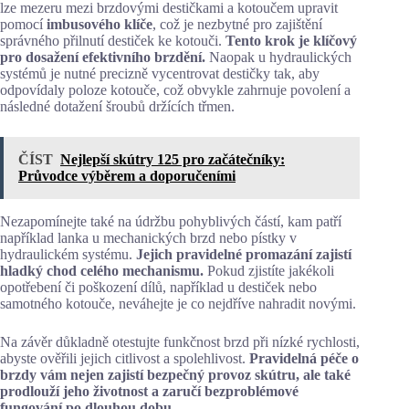
lze mezeru mezi brzdovými destičkami a kotoučem upravit
pomocí
imbusového klíče
, což je nezbytné pro zajištění
správného přilnutí destiček ke kotouči.
Tento krok je klíčový
pro dosažení efektivního brzdění.
Naopak u hydraulických
systémů je nutné precizně vycentrovat destičky tak, aby
odpovídaly poloze kotouče, což obvykle zahrnuje povolení a
následné dotažení šroubů držících třmen.
ČÍST
Nejlepší skútry 125 pro začátečníky:
Průvodce výběrem a doporučeními
Nezapomínejte také na údržbu pohyblivých částí, kam patří
například lanka u mechanických brzd nebo pístky v
hydraulickém systému.
Jejich pravidelné promazání zajistí
hladký chod celého mechanismu.
Pokud zjistíte jakékoli
opotřebení či poškození dílů, například u destiček nebo
samotného kotouče, neváhejte je co nejdříve nahradit novými.
Na závěr důkladně otestujte funkčnost brzd při nízké rychlosti,
abyste ověřili jejich citlivost a spolehlivost.
Pravidelná péče o
brzdy vám nejen zajistí bezpečný provoz skútru, ale také
prodlouží jeho životnost a zaručí bezproblémové
fungování po dlouhou dobu.