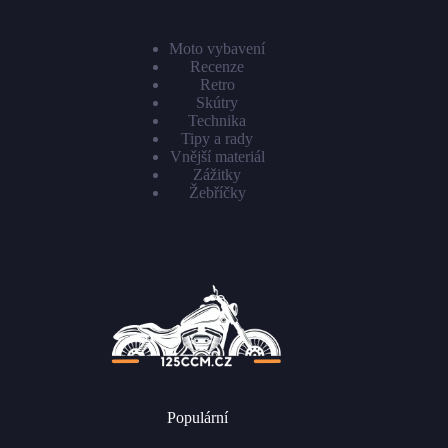
Moto vybavení
Recenze
Retro
Skútry
Technika
Tipy a rady
Vnější materiál
Zážitky
Žebříčky
Populární