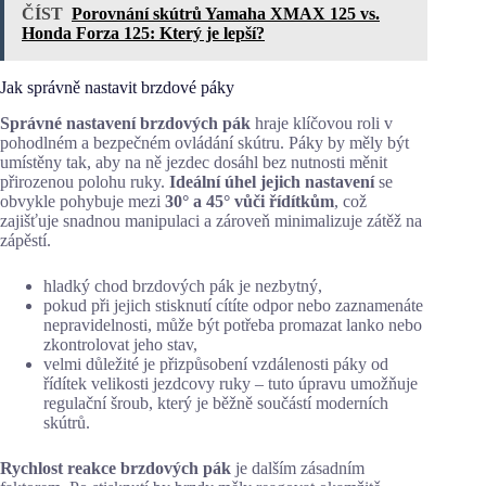
ČÍST
Porovnání skútrů Yamaha XMAX 125 vs.
Honda Forza 125: Který je lepší?
Jak správně nastavit brzdové páky
Správné nastavení brzdových pák
hraje klíčovou roli v
pohodlném a bezpečném ovládání skútru. Páky by měly být
umístěny tak, aby na ně jezdec dosáhl bez nutnosti měnit
přirozenou polohu ruky.
Ideální úhel jejich nastavení
se
obvykle pohybuje mezi
30° a 45° vůči řídítkům
, což
zajišťuje snadnou manipulaci a zároveň minimalizuje zátěž na
zápěstí.
hladký chod brzdových pák je nezbytný,
pokud při jejich stisknutí cítíte odpor nebo zaznamenáte
nepravidelnosti, může být potřeba promazat lanko nebo
zkontrolovat jeho stav,
velmi důležité je přizpůsobení vzdálenosti páky od
řídítek velikosti jezdcovy ruky – tuto úpravu umožňuje
regulační šroub, který je běžně součástí moderních
skútrů.
Rychlost reakce brzdových pák
je dalším zásadním