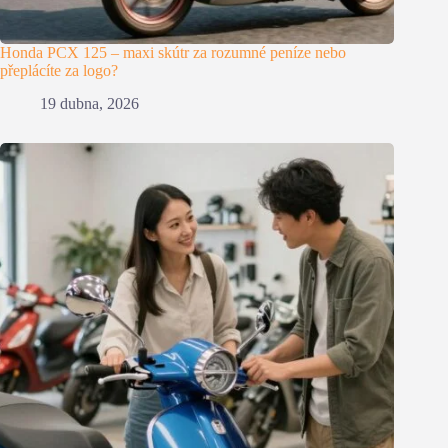
Honda PCX 125 – maxi skútr za rozumné peníze nebo
přeplácíte za logo?
19 dubna, 2026