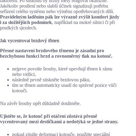
faktorem. Po stisknutí by brzdy měly reagovat okamžitě.
Jakékoliv prodlení nebo slabší účinek signalizují potřebu
seřízení celého systému nebo výměnu opotřebovaných dílů.
Pravidelným laděním pák lze výrazně zvýšit komfort jízdy
i za složitějších podmínek
, například na mokré silnici či při
prudkých sjezdech.
Jak vycentrovat brzdový třmen
Přesné nastavení brzdového třmenu je zásadní pro
bezchybnou funkci brzd a rovnoměrný tlak na kotouč.
nejprve povolte šrouby, které upevňují třmen k rámu
nebo vidlici,
následně pevně stiskněte brzdovou páku,
tím se třmen automaticky usadí do správné pozice vůči
kotouči.
Na závěr šrouby opět důkladně dotáhněte.
Ujistěte se, že kotouč při otáčení zůstává přesně
vycentrovaný mezi destičkami a nedotýká se jedné strany.
pokud zjistíte deformaci kotouče, použijte speciální