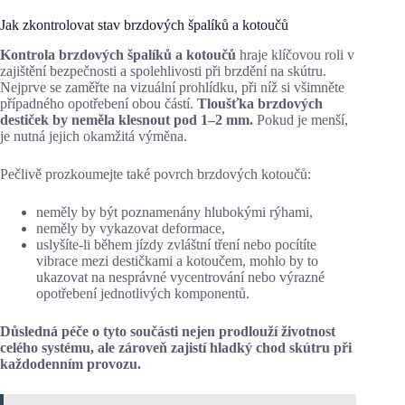
Jak zkontrolovat stav brzdových špalíků a kotoučů
Kontrola brzdových špalíků a kotoučů
hraje klíčovou roli v
zajištění bezpečnosti a spolehlivosti při brzdění na skútru.
Nejprve se zaměřte na vizuální prohlídku, při níž si všimněte
případného opotřebení obou částí.
Tloušťka brzdových
destiček by neměla klesnout pod 1–2 mm.
Pokud je menší,
je nutná jejich okamžitá výměna.
Pečlivě prozkoumejte také povrch brzdových kotoučů:
neměly by být poznamenány hlubokými rýhami,
neměly by vykazovat deformace,
uslyšíte-li během jízdy zvláštní tření nebo pocítíte
vibrace mezi destičkami a kotoučem, mohlo by to
ukazovat na nesprávné vycentrování nebo výrazné
opotřebení jednotlivých komponentů.
Důsledná péče o tyto součásti nejen prodlouží životnost
celého systému, ale zároveň zajistí hladký chod skútru při
každodenním provozu.