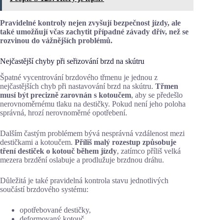
Pravidelné kontroly nejen zvyšují bezpečnost jízdy, ale
také umožňují včas zachytit případné závady dřív, než se
rozvinou do vážnějších problémů.
Nejčastější chyby při seřizování brzd na skútru
Špatné vycentrování brzdového třmenu je jednou z
nejčastějších chyb při nastavování brzd na skútru.
Třmen
musí být precizně zarovnán s kotoučem
, aby se předešlo
nerovnoměrnému tlaku na destičky. Pokud není jeho poloha
správná, hrozí nerovnoměrné opotřebení.
Dalším častým problémem bývá nesprávná vzdálenost mezi
destičkami a kotoučem.
Příliš malý rozestup způsobuje
tření destiček o kotouč během jízdy
, zatímco příliš velká
mezera brzdění oslabuje a prodlužuje brzdnou dráhu.
Důležitá je také pravidelná kontrola stavu jednotlivých
součástí brzdového systému:
opotřebované destičky,
deformovaný kotouč,