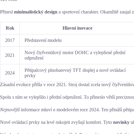
Přinesl
minimalistický design
a sportovní charakter. Okamžitě zaujal z
Rok
Hlavní inovace
2017
Představení modelu
Nový čtyřventilový motor DOHC a vylepšené přední
2021
odpružení
Pětipalcový plnobarevný TFT displej a nové ovládací
2024
prvky
Zásadní evoluce přišla v roce 2021. Stroj dostal zcela nový čtyřventi
Spolu s ním se vylepšilo i přední odpružení. To přineslo větší precizn
Nejnovější
informace mluví o modelovém roce 2024. Ten přináší pětip
Nové ovládací prvky na levé rukojeti zvyšují komfort. Tyto
novinky
uk