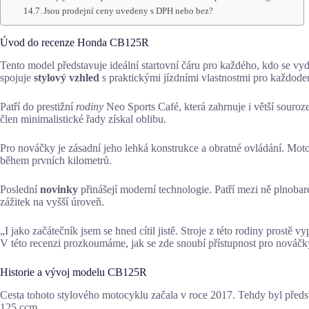
Jsou prodejní ceny uvedeny s DPH nebo bez?
Úvod do recenze Honda CB125R
Tento model představuje ideální startovní čáru pro každého, kdo se v
spojuje
stylový vzhled
s praktickými jízdními vlastnostmi pro každoden
Patří do prestižní
rodiny
Neo Sports Café, která zahrnuje i větší souroz
člen minimalistické řady získal oblibu.
Pro nováčky je zásadní jeho lehká konstrukce a obratné ovládání. Moto
během prvních kilometrů.
Poslední
novinky
přinášejí moderní technologie. Patří mezi ně plnobar
zážitek na vyšší úroveň.
„I jako začátečník jsem se hned cítil jistě. Stroje z této rodiny prostě v
V této recenzi prozkoumáme, jak se zde snoubí přístupnost pro nováč
Historie a vývoj modelu CB125R
Cesta tohoto stylového motocyklu začala v roce 2017. Tehdy byl předs
125 ccm.