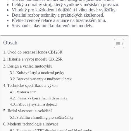
Lehký a obratný stroj, který vynikne v městském provozu.
Vhodný pro každodenní dojíždění i víkendové vyjížďky.
Detailní rozbor techniky a praktických zkušeností.
Přehled cenové relace a situace na tuzemském trhu.
Srovnání s hlavními konkurenčními modely.
Obsah
Úvod do recenze Honda CB125R
Historie a vývoj modelu CB125R
Design a vzhled motocyklu
Kultovní styl a moderní prvky
Barevné varianty a možnosti úprav
Technické specifikace a výkon
Motor a ccm
Přesný výkon a jízdní dynamika
Palivový systém a dojezd
Jízdní vlastnosti a ovládání
Stabilita a handling pro začátečníky
Moderní technologie a inovace
Plnobarevný TFT displej a nové ovládací prvky