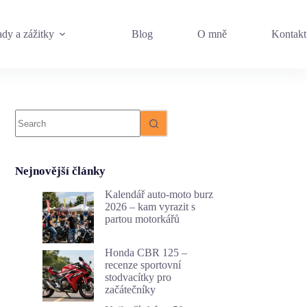
dy a zážitky
Blog
O mně
Kontakt
No
results
Nejnovější články
Kalendář auto-moto burz
2026 – kam vyrazit s
partou motorkářů
Honda CBR 125 –
recenze sportovní
stodvacítky pro
začátečníky