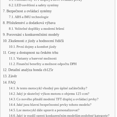
LED osvětlení a safety systémy
Bezpečnost a ovládací systémy
ABS a IMU technologie
Příslušenství a dodatková výbava
Volitelné doplňky a moderní řešení
Porovnání s konkurenčními modely
Zkušenosti z jízdy a hodnocení řidičů
První dojmy a komfort jízdy
Ceny a dostupnost na českém trhu
Varianty a barevné možnosti
Finanční benefity a možnost odpočtu DPH
Detailní analýza honda cb125r
Závěr
FAQ
Je tento motocykl vhodný pro úplné začátečníky?
Jaký je skutečný výkon motoru o objemu 125 ccm?
Co nového přináší moderní TFT displej a ovládací prvky?
Jaké jsou hlavní bezpečnostní prvky tohoto modelu?
Lze motocykl dále upravit a personalizovat?
Jaký je rozdíl oproti konkurenčním modelům podobné kategorie?