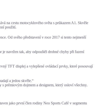
ydává na cestu motocyklového světa s průkazem A1. Skvěle
ní použití.
ence. Od svého představení v roce 2017 si tento nejmenší
r je navržen tak, aby odpouštěl drobné chyby při řazení
evný TFT displej a vylepšené ovládací prvky, které posouvají
ypadají a jedou skvěle.“
ky s prémiovým dojmem a designem, který osloví všechny.
taven jako první člen rodiny Neo Sports Café v segmentu