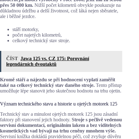
přes 50 000 km.
Nižší počet kilometrů obvykle poukazuje na
důkladnou údržbu a delší životnost, což láká nejen sběratele,
ale i běžné jezdce.
stáří motorky,
počet najetých kilometrů,
celkový technický stav stroje.
ČÍST
Jawa 125 vs. CZ 175: Porovnání
legendárních dvoutaktů
Kromě stáří a nájezdu se při hodnocení vyplatí zaměřit
také na celkový technický stav daného stroje.
Tento přístup
umožňuje lépe stanovit jeho skutečnou hodnotu na trhu ojetin.
Význam technického stavu a historie u ojetých motorek 125
Technický stav a minulost ojetých motorek 125 jsou zásadní
faktory při stanovení jejich hodnoty.
Stroje s pečlivě vedenou
servisní dokumentací, originálním lakem a bez viditelných
kosmetických vad bývají na trhu ceněny mnohem výše.
Servisní knížka dokládá pravidelnou péči, což zvyšuje důvěru