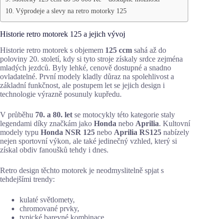
Výprodeje a slevy na retro motorky 125
Historie retro motorek 125 a jejich vývoj
Historie retro motorek s objemem
125 ccm
sahá až do
poloviny 20. století, kdy si tyto stroje získaly srdce zejména
mladých jezdců. Byly lehké, cenově dostupné a snadno
ovladatelné. První modely kladly důraz na spolehlivost a
základní funkčnost, ale postupem let se jejich design i
technologie výrazně posunuly kupředu.
V průběhu
70. a 80. let
se motocykly této kategorie staly
legendami díky značkám jako
Honda
nebo
Aprilia
. Kultovní
modely typu
Honda NSR 125
nebo
Aprilia RS125
nabízely
nejen sportovní výkon, ale také jedinečný vzhled, který si
získal obdiv fanoušků tehdy i dnes.
Retro design těchto motorek je neodmyslitelně spjat s
tehdejšími trendy:
kulaté světlomety,
chromované prvky,
typické barevné kombinace.