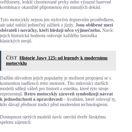
světlomety, lesklé chromované prvky nebo výrazné barevné
kombinace okamžitě připomenou éru minulých dekád.
Tyto motocykly nejsou jen stylovým dopravním prostředkem,
ale také nabízí jedinečný zážitek z jízdy.
Jsou oblíbené mezi
sběrateli i nováčky, kteří hledají něco výjimečného.
Navíc
jejich historická hodnota oslovuje každého fanouška
klasických strojů.
ČÍST
Historie Jawy 125: od legendy k modernímu
motocyklu
Dalším důvodem jejich popularity je možnost propojení se s
komunitou nadšenců retro motorek. Tito milovníci starších
modelů sdílejí vášeň pro historii a estetiku, které tyto stroje
reprezentují.
Retro motocykly zároveň symbolizují návrat
k jednoduchosti a opravdovosti
– kvalitám, které oslovují ty,
kdo dávají přednost tradici před moderními technologiemi.
Dostupnost ojetých modelů navíc otevírá dveře širokému
spektru zájemců: