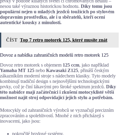
prvky v podobě kulatých světel či chromovaných detailů –
nesou také výraznou historickou hodnotu.
Díky tomu jsou
populární nejen u mladých jezdců toužících po stylovém
dopravním prostředku, ale i u sběratelů, kteří ocení
autentické kousky z minulosti.
ČÍST
Top 7 retro motorek 125, které musíte znát
Dovoz a nabídka zahraničních modelů retro motorek 125
Dovoz retro motorek s objemem
125 ccm
, jako například
Yamaha MT 125
nebo
Kawasaki Z125
, přináší českým
zákazníkům moderní stroje s nádechem klasiky. Tyto modely
kombinují tradiční design s nejnovějšími technologickými
prvky, což je činí lákavými pro široké spektrum jezdců.
Díky
této nabídce mají začátečníci i zkušení motocyklisté větší
možnost najít stroj odpovídající jejich stylu a potřebám.
Motocykly od zahraničních výrobců se vyznačují precizním
zpracováním a spolehlivostí. Mnohé z nich přicházejí s
inovacemi, jako jsou:
pokročilé brzdové systémy,