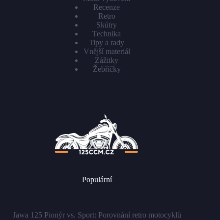
Recenze
Retro
Skútry
Technika
Tipy a rady
Vnější materiál
Zážitky
Žebříčky
Populární
Jawa 125 Pionýr vs. Sport: Porovnání retro motocyklů