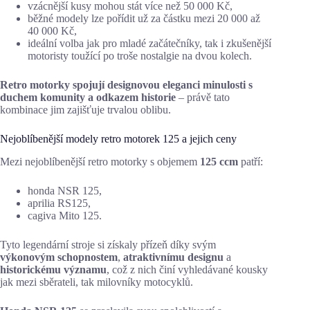
vzácnější kusy mohou stát více než 50 000 Kč,
běžné modely lze pořídit už za částku mezi 20 000 až
40 000 Kč,
ideální volba jak pro mladé začátečníky, tak i zkušenější
motoristy toužící po troše nostalgie na dvou kolech.
Retro motorky spojují designovou eleganci minulosti s
duchem komunity a odkazem historie
– právě tato
kombinace jim zajišťuje trvalou oblibu.
Nejoblíbenější modely retro motorek 125 a jejich ceny
Mezi nejoblíbenější retro motorky s objemem
125 ccm
patří:
honda NSR 125,
aprilia RS125,
cagiva Mito 125.
Tyto legendární stroje si získaly přízeň díky svým
výkonovým schopnostem
,
atraktivnímu designu
a
historickému významu
, což z nich činí vyhledávané kousky
jak mezi sběrateli, tak milovníky motocyklů.