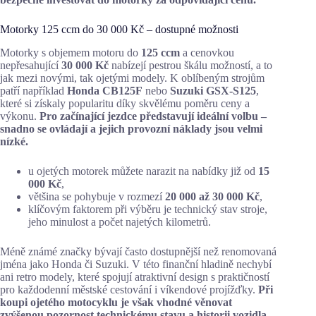
Motorky 125 ccm do 30 000 Kč – dostupné možnosti
Motorky s objemem motoru do
125 ccm
a cenovkou
nepřesahující
30 000 Kč
nabízejí pestrou škálu možností, a to
jak mezi novými, tak ojetými modely. K oblíbeným strojům
patří například
Honda CB125F
nebo
Suzuki GSX-S125
,
které si získaly popularitu díky skvělému poměru ceny a
výkonu.
Pro začínající jezdce představují ideální volbu –
snadno se ovládají a jejich provozní náklady jsou velmi
nízké.
u ojetých motorek můžete narazit na nabídky již od
15
000 Kč
,
většina se pohybuje v rozmezí
20 000 až 30 000 Kč
,
klíčovým faktorem při výběru je technický stav stroje,
jeho minulost a počet najetých kilometrů.
Méně známé značky bývají často dostupnější než renomovaná
jména jako Honda či Suzuki. V této finanční hladině nechybí
ani retro modely, které spojují atraktivní design s praktičností
pro každodenní městské cestování i víkendové projížďky.
Při
koupi ojetého motocyklu je však vhodné věnovat
zvýšenou pozornost technickému stavu a historii vozidla,