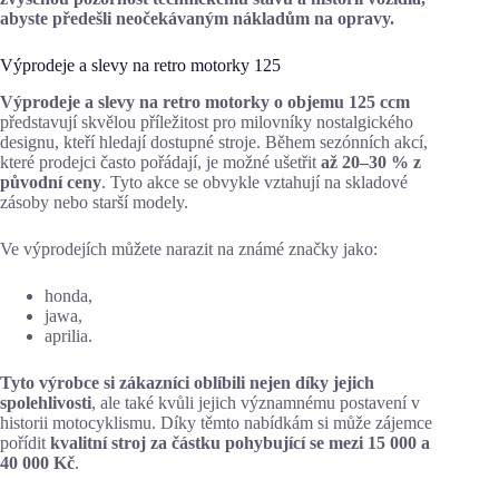
abyste předešli neočekávaným nákladům na opravy.
Výprodeje a slevy na retro motorky 125
Výprodeje a slevy na retro motorky o objemu 125 ccm
představují skvělou příležitost pro milovníky nostalgického
designu, kteří hledají dostupné stroje. Během sezónních akcí,
které prodejci často pořádají, je možné ušetřit
až 20–30 % z
původní ceny
. Tyto akce se obvykle vztahují na skladové
zásoby nebo starší modely.
Ve výprodejích můžete narazit na známé značky jako:
honda,
jawa,
aprilia.
Tyto výrobce si zákazníci oblíbili nejen díky jejich
spolehlivosti
, ale také kvůli jejich významnému postavení v
historii motocyklismu. Díky těmto nabídkám si může zájemce
pořídit
kvalitní stroj za částku pohybující se mezi 15 000 a
40 000 Kč
.