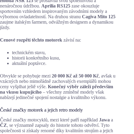
Honda NSR 125
se proslavila svou spolehlivostí a
nenáročnou údržbou.
Aprilia RS125
zase okouzluje
sportovním vzhledem inspirovaným závodními modely a
výbornou ovladatelností. Na druhou stranu
Cagiva Mito 125
zaujme italským šarmem, odvážným designem a dynamikou
jízdy.
Cenové rozpětí těchto motorek
závisí na:
technickém stavu,
historii konkrétního kusu,
aktuální poptávce.
Obvykle se pohybuje mezi
20 000 Kč až 50 000 Kč
, avšak u
vzácných nebo mimořádně zachovalých exemplářů mohou
ceny vyšplhat ještě výše.
Konečný výběr záleží především
na vkusu kupujícího
– všechny zmíněné modely však
nabízejí jedinečné spojení nostalgie a kvalitního výkonu.
České značky motorek a jejich retro modely
České značky motocyklů, mezi které patří například
Jawa
a
ČZ
, se významně zapsaly do historie tohoto odvětví. Tyto
společnosti si získaly renomé díky kvalitním strojům a jejich