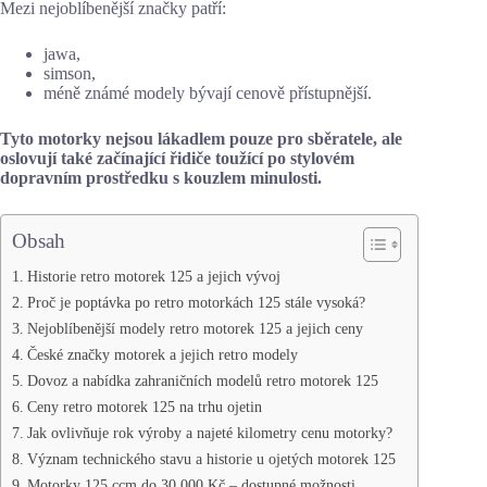
Mezi nejoblíbenější značky patří:
jawa,
simson,
méně známé modely bývají cenově přístupnější.
Tyto motorky nejsou lákadlem pouze pro sběratele, ale
oslovují také začínající řidiče toužící po stylovém
dopravním prostředku s kouzlem minulosti.
Obsah
Historie retro motorek 125 a jejich vývoj
Proč je poptávka po retro motorkách 125 stále vysoká?
Nejoblíbenější modely retro motorek 125 a jejich ceny
České značky motorek a jejich retro modely
Dovoz a nabídka zahraničních modelů retro motorek 125
Ceny retro motorek 125 na trhu ojetin
Jak ovlivňuje rok výroby a najeté kilometry cenu motorky?
Význam technického stavu a historie u ojetých motorek 125
Motorky 125 ccm do 30 000 Kč – dostupné možnosti