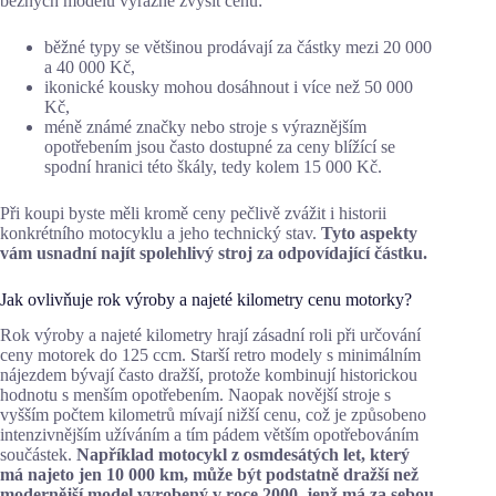
běžných modelů výrazně zvýšit cenu:
běžné typy se většinou prodávají za částky mezi 20 000
a 40 000 Kč,
ikonické kousky mohou dosáhnout i více než 50 000
Kč,
méně známé značky nebo stroje s výraznějším
opotřebením jsou často dostupné za ceny blížící se
spodní hranici této škály, tedy kolem 15 000 Kč.
Při koupi byste měli kromě ceny pečlivě zvážit i historii
konkrétního motocyklu a jeho technický stav.
Tyto aspekty
vám usnadní najít spolehlivý stroj za odpovídající částku.
Jak ovlivňuje rok výroby a najeté kilometry cenu motorky?
Rok výroby a najeté kilometry hrají zásadní roli při určování
ceny motorek do 125 ccm. Starší retro modely s minimálním
nájezdem bývají často dražší, protože kombinují historickou
hodnotu s menším opotřebením. Naopak novější stroje s
vyšším počtem kilometrů mívají nižší cenu, což je způsobeno
intenzivnějším užíváním a tím pádem větším opotřebováním
součástek.
Například motocykl z osmdesátých let, který
má najeto jen 10 000 km, může být podstatně dražší než
modernější model vyrobený v roce 2000, jenž má za sebou