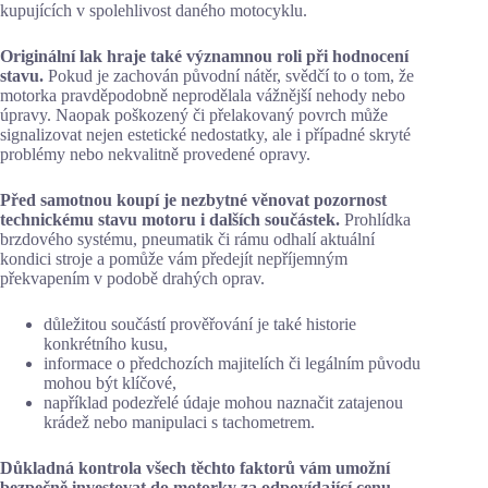
kupujících v spolehlivost daného motocyklu.
Originální lak hraje také významnou roli při hodnocení
stavu.
Pokud je zachován původní nátěr, svědčí to o tom, že
motorka pravděpodobně neprodělala vážnější nehody nebo
úpravy. Naopak poškozený či přelakovaný povrch může
signalizovat nejen estetické nedostatky, ale i případné skryté
problémy nebo nekvalitně provedené opravy.
Před samotnou koupí je nezbytné věnovat pozornost
technickému stavu motoru i dalších součástek.
Prohlídka
brzdového systému, pneumatik či rámu odhalí aktuální
kondici stroje a pomůže vám předejít nepříjemným
překvapením v podobě drahých oprav.
důležitou součástí prověřování je také historie
konkrétního kusu,
informace o předchozích majitelích či legálním původu
mohou být klíčové,
například podezřelé údaje mohou naznačit zatajenou
krádež nebo manipulaci s tachometrem.
Důkladná kontrola všech těchto faktorů vám umožní
bezpečně investovat do motorky za odpovídající cenu.