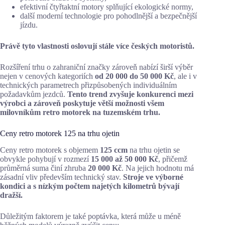
efektivní čtyřtaktní motory splňující ekologické normy,
další moderní technologie pro pohodlnější a bezpečnější
jízdu.
Právě tyto vlastnosti oslovují stále více českých motoristů.
Rozšíření trhu o zahraniční značky zároveň nabízí širší výběr
nejen v cenových kategoriích
od 20 000 do 50 000 Kč
, ale i v
technických parametrech přizpůsobených individuálním
požadavkům jezdců.
Tento trend zvyšuje konkurenci mezi
výrobci a zároveň poskytuje větší možnosti všem
milovníkům retro motorek na tuzemském trhu.
Ceny retro motorek 125 na trhu ojetin
Ceny retro motorek s objemem
125 ccm
na trhu ojetin se
obvykle pohybují v rozmezí
15 000 až 50 000 Kč
, přičemž
průměrná suma činí zhruba
20 000 Kč
. Na jejich hodnotu má
zásadní vliv především technický stav.
Stroje ve výborné
kondici a s nízkým počtem najetých kilometrů bývají
dražší.
Důležitým faktorem je také poptávka, která může u méně