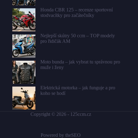
Honda CBR 125 – recenze sportovní
stodvacítky pro začátečníky
Nejlepší skútry 50 ccm – TOP modely
pro řidičák AM
Moto bunda – jak vybrat tu správnou pro
muže i ženy
Elektrická motorka – jak funguje a pro
koho se hodí
Copyright © 2026 -
125ccm.cz
Powered by
theSEO