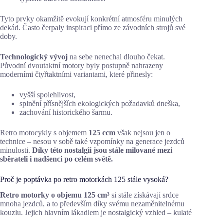
Tyto prvky okamžitě evokují konkrétní atmosféru minulých
dekád. Často čerpaly inspiraci přímo ze závodních strojů své
doby.
Technologický vývoj
na sebe nenechal dlouho čekat.
Původní dvoutaktní motory byly postupně nahrazeny
moderními čtyřtaktními variantami, které přinesly:
vyšší spolehlivost,
splnění přísnějších ekologických požadavků dneška,
zachování historického šarmu.
Retro motocykly s objemem
125 ccm
však nejsou jen o
technice – nesou v sobě také vzpomínky na generace jezdců
minulosti.
Díky této nostalgii jsou stále milované mezi
sběrateli i nadšenci po celém světě.
Proč je poptávka po retro motorkách 125 stále vysoká?
Retro motorky o objemu 125 cm³
si stále získávají srdce
mnoha jezdců, a to především díky svému nezaměnitelnému
kouzlu. Jejich hlavním lákadlem je nostalgický vzhled – kulaté