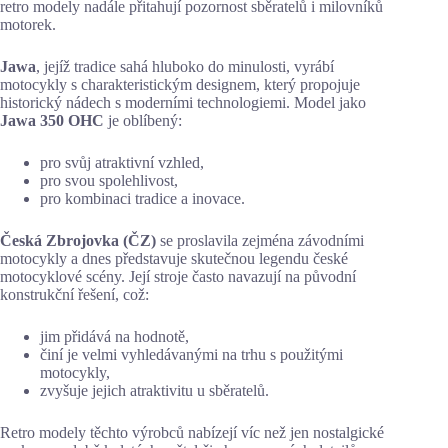
retro modely nadále přitahují pozornost sběratelů i milovníků
motorek.
Jawa
, jejíž tradice sahá hluboko do minulosti, vyrábí
motocykly s charakteristickým designem, který propojuje
historický nádech s moderními technologiemi. Model jako
Jawa 350 OHC
je oblíbený:
pro svůj atraktivní vzhled,
pro svou spolehlivost,
pro kombinaci tradice a inovace.
Česká Zbrojovka (ČZ)
se proslavila zejména závodními
motocykly a dnes představuje skutečnou legendu české
motocyklové scény. Její stroje často navazují na původní
konstrukční řešení, což:
jim přidává na hodnotě,
činí je velmi vyhledávanými na trhu s použitými
motocykly,
zvyšuje jejich atraktivitu u sběratelů.
Retro modely těchto výrobců nabízejí víc než jen nostalgické