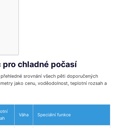
c pro chladné počasí
e přehledné srovnání všech pěti doporučených
metry jako cenu, voděodolnost, teplotní rozsah a
otní
Váha
Speciální funkce
sah