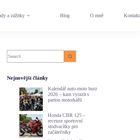
dy a zážitky
Blog
O mně
Kontakt
No
results
Nejnovější články
Kalendář auto-moto burz
2026 – kam vyrazit s
partou motorkářů
Honda CBR 125 –
recenze sportovní
stodvacítky pro
začátečníky