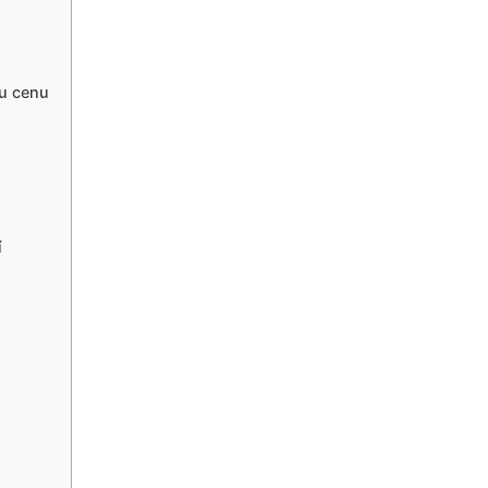
u cenu
í