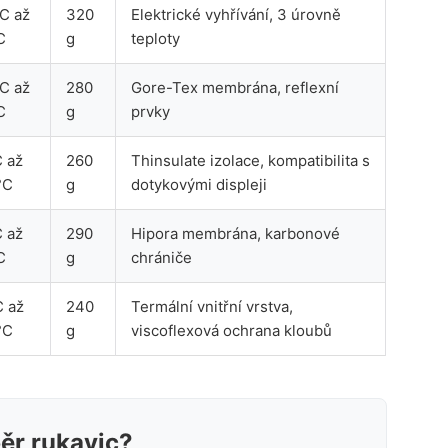
C až
320
Elektrické vyhřívání, 3 úrovně
C
g
teploty
C až
280
Gore-Tex membrána, reflexní
C
g
prvky
 až
260
Thinsulate izolace, kompatibilita s
°C
g
dotykovými displeji
 až
290
Hipora membrána, karbonové
C
g
chrániče
C až
240
Termální vnitřní vrstva,
°C
g
viscoflexová ochrana kloubů
běr rukavic?