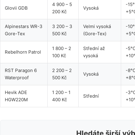
4 900 – 5
-15°
Glovii GDB
Vysoká
200 Kč
+5°
Alpinestars WR-3
3 200 – 3
Velmi vysoká
-10°
Gore-Tex
500 Kč
(Gore-Tex)
+5°
1 800 – 2
Střední až
-5°C
Rebelhorn Patrol
100 Kč
vysoká
+10
RST Paragon 6
2 200 – 2
-8°C
Vysoká
Waterproof
500 Kč
+8°
Hevik ADE
1 200 – 1
-3°
Střední
HGW220M
400 Kč
+10
Hledáte širší vý