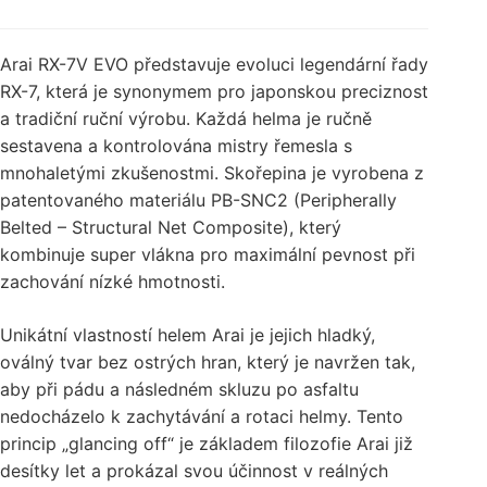
Arai RX-7V EVO představuje evoluci legendární řady
RX-7, která je synonymem pro japonskou preciznost
a tradiční ruční výrobu. Každá helma je ručně
sestavena a kontrolována mistry řemesla s
mnohaletými zkušenostmi. Skořepina je vyrobena z
patentovaného materiálu PB-SNC2 (Peripherally
Belted – Structural Net Composite), který
kombinuje super vlákna pro maximální pevnost při
zachování nízké hmotnosti.
Unikátní vlastností helem Arai je jejich hladký,
oválný tvar bez ostrých hran, který je navržen tak,
aby při pádu a následném skluzu po asfaltu
nedocházelo k zachytávání a rotaci helmy. Tento
princip „glancing off“ je základem filozofie Arai již
desítky let a prokázal svou účinnost v reálných