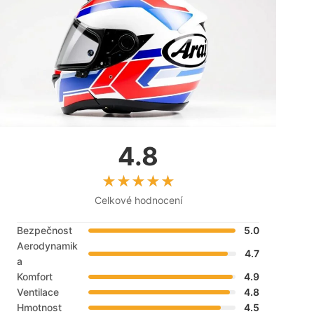
4.8
Celkové hodnocení
Bezpečnost
5.0
Aerodynamik
4.7
a
Komfort
4.9
Ventilace
4.8
Hmotnost
4.5