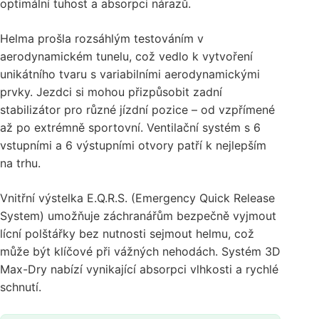
optimální tuhost a absorpci nárazů.
Helma prošla rozsáhlým testováním v
aerodynamickém tunelu, což vedlo k vytvoření
unikátního tvaru s variabilními aerodynamickými
prvky. Jezdci si mohou přizpůsobit zadní
stabilizátor pro různé jízdní pozice – od vzpřímené
až po extrémně sportovní. Ventilační systém s 6
vstupními a 6 výstupními otvory patří k nejlepším
na trhu.
Vnitřní výstelka E.Q.R.S. (Emergency Quick Release
System) umožňuje záchranářům bezpečně vyjmout
lícní polštářky bez nutnosti sejmout helmu, což
může být klíčové při vážných nehodách. Systém 3D
Max-Dry nabízí vynikající absorpci vlhkosti a rychlé
schnutí.