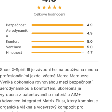
Celkové hodnocení
Bezpečnost
4.9
Aerodynamik
4.9
a
Komfort
5.0
Ventilace
5.0
Hmotnost
4.7
Shoei X-Spirit III je závodní helma používaná mnoha
profesionálními jezdci včetně Marca Marqueze.
Vyniká dokonalou rovnováhou mezi bezpečností,
aerodynamikou a komfortem. Skořepina je
vyrobena z patentovaného materiálu AIM+
(Advanced Integrated Matrix Plus), který kombinuje
organická vlákna a vícevrstvý kompozit pro