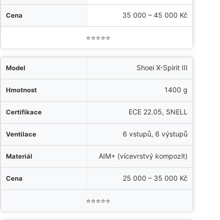
a
35 000 – 45 000 Kč
dnocení
⭐⭐⭐⭐⭐
Shoei X-Spirit III
1400 g
ECE 22.05, SNELL
6 vstupů, 6 výstupů
AIM+ (vícevrstvý kompozit)
25 000 – 35 000 Kč
⭐⭐⭐⭐⭐