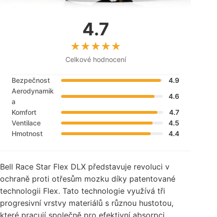
4.7
Celkové hodnocení
Bezpečnost
4.9
Aerodynamik
4.6
a
Komfort
4.7
Ventilace
4.5
Hmotnost
4.4
Bell Race Star Flex DLX představuje revoluci v
ochraně proti otřesům mozku díky patentované
technologii Flex. Tato technologie využívá tři
progresivní vrstvy materiálů s různou hustotou,
které pracují společně pro efektivní absorpci