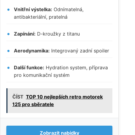
Vnitřní výstelka:
Odnímatelná,
antibakteriální, pratelná
Zapínání:
D-kroužky z titanu
Aerodynamika:
Integrovaný zadní spoiler
Další funkce:
Hydration system, příprava
pro komunikační systém
ČÍST
TOP 10 nejlepších retro motorek
125 pro sběratele
Zobrazit nabídky