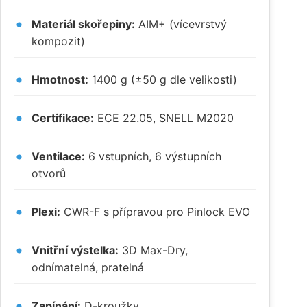
Materiál skořepiny:
AIM+ (vícevrstvý
kompozit)
Hmotnost:
1400 g (±50 g dle velikosti)
Certifikace:
ECE 22.05, SNELL M2020
Ventilace:
6 vstupních, 6 výstupních
otvorů
Plexi:
CWR-F s přípravou pro Pinlock EVO
Vnitřní výstelka:
3D Max-Dry,
odnímatelná, pratelná
Zapínání:
D-kroužky