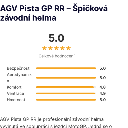
AGV Pista GP RR – Špičková
závodní helma
5.0
Celkové hodnocení
Bezpečnost
5.0
Aerodynamik
5.0
a
Komfort
4.8
Ventilace
4.9
Hmotnost
5.0
AGV Pista GP RR je profesionální závodní helma
vyvinutá ve spolupráci s jezdci MotoGP. Jedná se o