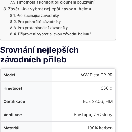
Hmotnost a komfort při dlouhém používání
Závěr: Jak vybrat nejlepší závodní helmu
Pro začínající závodníky
Pro pokročilé závodníky
Pro profesionální závodníky
Připraveni vybrat si svou závodní helmu?
Srovnání nejlepších
závodních přileb
l
AGV Pista GP RR
t
1350 g
e
ECE 22.06, FIM
e
5 vstupů, 2 výstupy
l
100% karbon