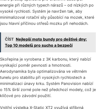
energie při různých typech nárazů – od nízkých po
vysoké rychlosti. Systém je navržen tak, aby
minimalizoval rotační síly působící na mozek, které
jsou hlavní příčinou otřesů mozku při nehodách.
ČÍST
Nejlepší moto bundy pro deštivé dny:
Top 10 modelů pro sucho a bezpečí
Skořepina je vyrobena z 3K karbonu, který nabízí
vynikající poměr pevnosti a hmotnosti.
Aerodynamika byla optimalizována ve větrném
tunelu pro stabilitu při vysokých rychlostech a
minimalizaci únavy krku. Systém Panovision nabízí
o 15% širší zorné pole než předchozí modely, což je
klíčové pro závodní použití.
Vnitřní výstelka X-Static XT2 využívá stříbrná