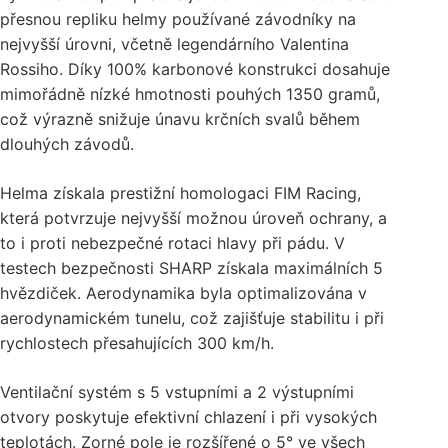
přesnou repliku helmy používané závodníky na
nejvyšší úrovni, včetně legendárního Valentina
Rossiho. Díky 100% karbonové konstrukci dosahuje
mimořádně nízké hmotnosti pouhých 1350 gramů,
což výrazně snižuje únavu krčních svalů během
dlouhých závodů.
Helma získala prestižní homologaci FIM Racing,
která potvrzuje nejvyšší možnou úroveň ochrany, a
to i proti nebezpečné rotaci hlavy při pádu. V
testech bezpečnosti SHARP získala maximálních 5
hvězdiček. Aerodynamika byla optimalizována v
aerodynamickém tunelu, což zajišťuje stabilitu i při
rychlostech přesahujících 300 km/h.
Ventilační systém s 5 vstupními a 2 výstupními
otvory poskytuje efektivní chlazení i při vysokých
teplotách. Zorné pole je rozšířené o 5° ve všech