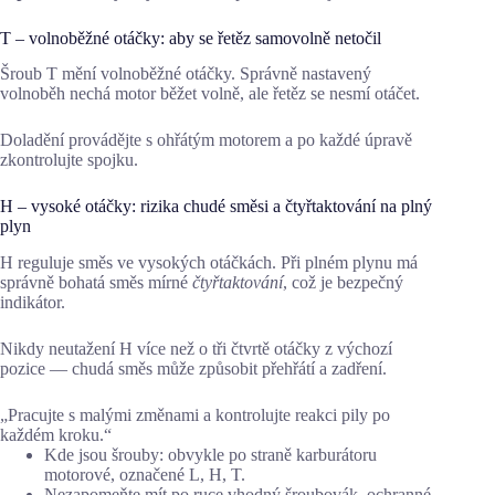
T – volnoběžné otáčky: aby se řetěz samovolně netočil
Šroub T mění volnoběžné otáčky. Správně nastavený
volnoběh nechá motor běžet volně, ale řetěz se nesmí otáčet.
Doladění provádějte s ohřátým motorem a po každé úpravě
zkontrolujte spojku.
H – vysoké otáčky: rizika chudé směsi a čtyřtaktování na plný
plyn
H reguluje směs ve vysokých otáčkách. Při plném plynu má
správně bohatá směs mírné
čtyřtaktování
, což je bezpečný
indikátor.
Nikdy neutažení H více než o tři čtvrtě otáčky z výchozí
pozice — chudá směs může způsobit přehřátí a zadření.
„Pracujte s malými změnami a kontrolujte reakci pily po
každém kroku.“
Kde jsou šrouby: obvykle po straně karburátoru
motorové, označené L, H, T.
Nezapomeňte mít po ruce vhodný šroubovák, ochranné