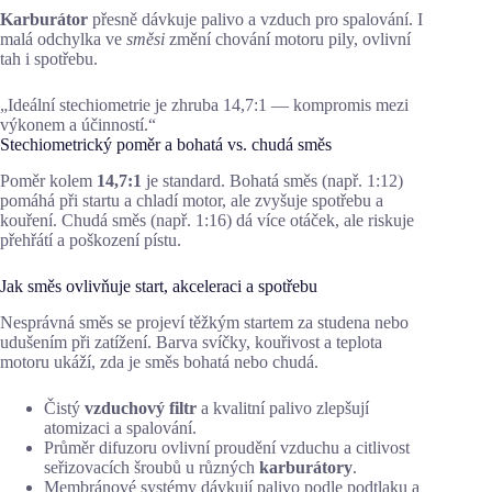
Karburátor
přesně dávkuje palivo a vzduch pro spalování. I
malá odchylka ve
směsi
změní chování motoru pily, ovlivní
tah i spotřebu.
„Ideální stechiometrie je zhruba 14,7:1 — kompromis mezi
výkonem a účinností.“
Stechiometrický poměr a bohatá vs. chudá směs
Poměr kolem
14,7:1
je standard. Bohatá směs (např. 1:12)
pomáhá při startu a chladí motor, ale zvyšuje spotřebu a
kouření. Chudá směs (např. 1:16) dá více otáček, ale riskuje
přehřátí a poškození pístu.
Jak směs ovlivňuje start, akceleraci a spotřebu
Nesprávná směs se projeví těžkým startem za studena nebo
udušením při zatížení. Barva svíčky, kouřivost a teplota
motoru ukáží, zda je směs bohatá nebo chudá.
Čistý
vzduchový filtr
a kvalitní palivo zlepšují
atomizaci a spalování.
Průměr difuzoru ovlivní proudění vzduchu a citlivost
seřizovacích šroubů u různých
karburátory
.
Membránové systémy dávkují palivo podle podtlaku a