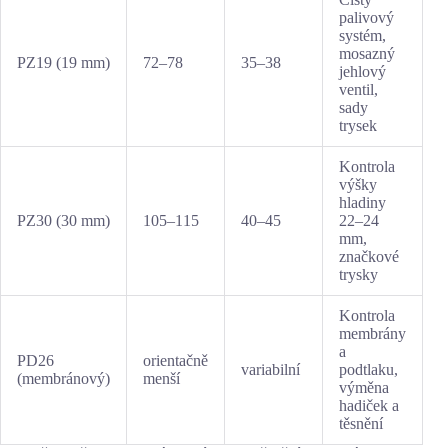
palivový
systém,
mosazný
PZ19 (19 mm)
72–78
35–38
jehlový
ventil,
sady
trysek
Kontrola
výšky
hladiny
PZ30 (30 mm)
105–115
40–45
22–24
mm,
značkové
trysky
Kontrola
membrány
a
PD26
orientačně
variabilní
podtlaku,
(membránový)
menší
výměna
hadiček a
těsnění