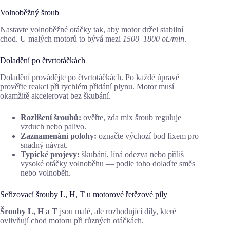
Volnoběžný šroub
Nastavte volnoběžné otáčky tak, aby motor držel stabilní
chod. U malých motorů to bývá mezi
1500–1800 ot./min
.
Doladění po čtvrtotáčkách
Doladění provádějte po čtvrtotáčkách. Po každé úpravě
prověřte reakci při rychlém přidání plynu. Motor musí
okamžitě akcelerovat bez škubání.
Rozlišení šroubů:
ověřte, zda mix šroub reguluje
vzduch nebo palivo.
Zaznamenání polohy:
označte výchozí bod fixem pro
snadný návrat.
Typické projevy:
škubání, líná odezva nebo příliš
vysoké otáčky volnoběhu — podle toho dolaďte směs
nebo volnoběh.
Seřizovací šrouby L, H, T u motorové řetězové pily
Šrouby L, H a T
jsou malé, ale rozhodující díly, které
ovlivňují chod motoru při různých otáčkách.