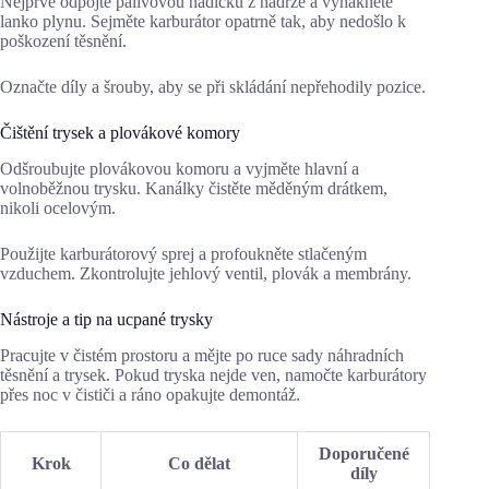
Nejprve odpojte palivovou hadičku z nádrže a vyhákněte
lanko plynu. Sejměte karburátor opatrně tak, aby nedošlo k
poškození těsnění.
Označte díly a šrouby, aby se při skládání nepřehodily pozice.
Čištění trysek a plovákové komory
Odšroubujte plovákovou komoru a vyjměte hlavní a
volnoběžnou trysku. Kanálky čistěte měděným drátkem,
nikoli ocelovým.
Použijte karburátorový sprej a profoukněte stlačeným
vzduchem. Zkontrolujte jehlový ventil, plovák a membrány.
Nástroje a tip na ucpané trysky
Pracujte v čistém prostoru a mějte po ruce sady náhradních
těsnění a trysek. Pokud tryska nejde ven, namočte karburátory
přes noc v čističi a ráno opakujte demontáž.
Doporučené
Krok
Co dělat
díly