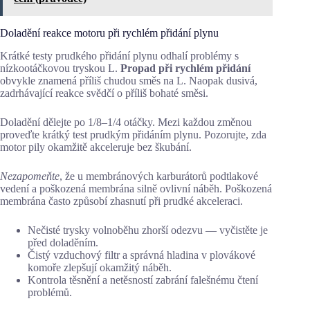
Doladění reakce motoru při rychlém přidání plynu
Krátké testy prudkého přidání plynu odhalí problémy s
nízkootáčkovou tryskou L.
Propad při rychlém přidání
obvykle znamená příliš chudou směs na L. Naopak dusivá,
zadrhávající reakce svědčí o příliš bohaté směsi.
Doladění dělejte po 1/8–1/4 otáčky. Mezi každou změnou
proveďte krátký test prudkým přidáním plynu. Pozorujte, zda
motor pily okamžitě akceleruje bez škubání.
Nezapomeňte
, že u membránových karburátorů podtlakové
vedení a poškozená membrána silně ovlivní náběh. Poškozená
membrána často způsobí zhasnutí při prudké akceleraci.
Nečisté trysky volnoběhu zhorší odezvu — vyčistěte je
před doladěním.
Čistý vzduchový filtr a správná hladina v plovákové
komoře zlepšují okamžitý náběh.
Kontrola těsnění a netěsností zabrání falešnému čtení
problémů.