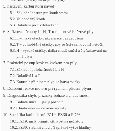
nastavení karburátoru návod
Základní postup pro šroub směsi
Volnoběžný šroub
Doladění po čtvrtotáčkách
Seřizovací šrouby L, H, T u motorové řetězové pily
L – nízké otáčky: akcelerace bez zadušení
T – volnoběžné otáčky: aby se řetěz samovolně netočil
H – vysoké otáčky: rizika chudé směsi a čtyřtaktování na
plný plyn
Praktický postup krok za krokem pro pily
Základní poloha šroubů L a H
Doladění L a T
Kontrola při plném plynu a barva svíčky
Doladění reakce motoru při rychlém přidání plynu
Diagnostika chyb: příznaky bohaté a chudé směsi
Bohatá směs — jak ji poznáte
Chudá směs — varovné signály
Specifika karburátorů PZ19, PZ30 a PD26
PZ19: malý průměr, citlivost na nečistoty
PZ30: stabilní chod při správné výšce hladiny