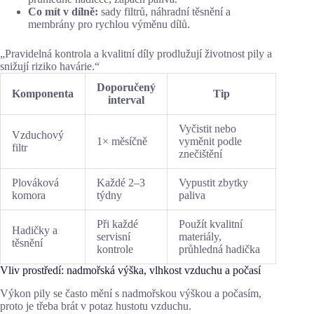
Co mít v dílně:
sady filtrů, náhradní těsnění a
membrány pro rychlou výměnu dílů.
„Pravidelná kontrola a kvalitní díly prodlužují životnost pily a
snižují riziko havárie.“
Doporučený
Komponenta
Tip
interval
Vyčistit nebo
Vzduchový
1× měsíčně
vyměnit podle
filtr
znečištění
Plováková
Každé 2–3
Vypustit zbytky
komora
týdny
paliva
Při každé
Použít kvalitní
Hadičky a
servisní
materiály,
těsnění
kontrole
průhledná hadička
Vliv prostředí: nadmořská výška, vlhkost vzduchu a počasí
Výkon pily se často mění s nadmořskou výškou a počasím,
proto je třeba brát v potaz hustotu vzduchu.