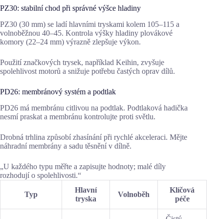
PZ30: stabilní chod při správné výšce hladiny
PZ30 (30 mm) se ladí hlavními tryskami kolem 105–115 a
volnoběžnou 40–45. Kontrola výšky hladiny plovákové
komory (22–24 mm) výrazně zlepšuje výkon.
Použití značkových trysek, například Keihin, zvyšuje
spolehlivost motorů a snižuje potřebu častých oprav dílů.
PD26: membránový systém a podtlak
PD26 má membránu citlivou na podtlak. Podtlaková hadička
nesmí praskat a membránu kontrolujte proti světlu.
Drobná trhlina způsobí zhasínání při rychlé akceleraci. Mějte
náhradní membrány a sadu těsnění v dílně.
„U každého typu měřte a zapisujte hodnoty; malé díly
rozhodují o spolehlivosti.“
Hlavní
Klíčová
Typ
Volnoběh
tryska
péče
Čistý