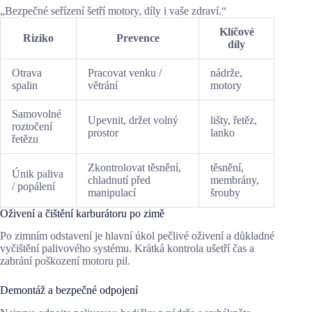
„Bezpečné seřízení šetří motory, díly i vaše zdraví.“
Klíčové
Riziko
Prevence
díly
Otrava
Pracovat venku /
nádrže,
spalin
větrání
motory
Samovolné
Upevnit, držet volný
lišty, řetěz,
roztočení
prostor
lanko
řetězu
Zkontrolovat těsnění,
těsnění,
Únik paliva
chladnutí před
membrány,
/ popálení
manipulací
šrouby
Oživení a čištění karburátoru po zimě
Po zimním odstavení je hlavní úkol pečlivé oživení a důkladné
vyčištění palivového systému. Krátká kontrola ušetří čas a
zabrání poškození motoru pil.
Demontáž a bezpečné odpojení