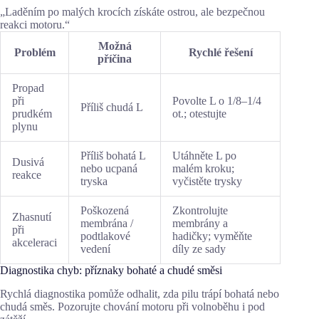
„Laděním po malých krocích získáte ostrou, ale bezpečnou
reakci motoru.“
Možná
Problém
Rychlé řešení
příčina
Propad
při
Povolte L o 1/8–1/4
Příliš chudá L
prudkém
ot.; otestujte
plynu
Příliš bohatá L
Utáhněte L po
Dusivá
nebo ucpaná
malém kroku;
reakce
tryska
vyčistěte trysky
Poškozená
Zkontrolujte
Zhasnutí
membrána /
membrány a
při
podtlakové
hadičky; vyměňte
akceleraci
vedení
díly ze sady
Diagnostika chyb: příznaky bohaté a chudé směsi
Rychlá diagnostika pomůže odhalit, zda pilu trápí bohatá nebo
chudá směs. Pozorujte chování motoru při volnoběhu i pod