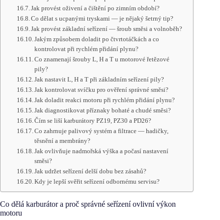
Jak provést oživení a čištění po zimním období?
Co dělat s ucpanými tryskami — je nějaký šetrný tip?
Jak provést základní seřízení — šroub směsi a volnoběh?
Jakým způsobem doladit po čtvrtotáčkách a co
kontrolovat při rychlém přidání plynu?
Co znamenají šrouby L, H a T u motorové řetězové
pily?
Jak nastavit L, H a T při základním seřízení pily?
Jak kontrolovat svíčku pro ověření správné směsi?
Jak doladit reakci motoru při rychlém přidání plynu?
Jak diagnostikovat příznaky bohaté a chudé směsi?
Čím se liší karburátory PZ19, PZ30 a PD26?
Co zahrnuje palivový systém a filtrace — hadičky,
těsnění a membrány?
Jak ovlivňuje nadmořská výška a počasí nastavení
směsi?
Jak udržet seřízení delší dobu bez zásahů?
Kdy je lepší svěřit seřízení odbornému servisu?
Co dělá karburátor a proč správné seřízení ovlivní výkon
motoru