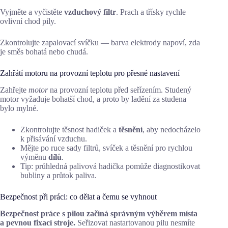
Vyjměte a vyčistěte
vzduchový filtr
. Prach a třísky rychle
ovlivní chod pily.
Zkontrolujte zapalovací svíčku — barva elektrody napoví, zda
je směs bohatá nebo chudá.
Zahřátí motoru na provozní teplotu pro přesné nastavení
Zahřejte
motor
na provozní teplotu před seřízením. Studený
motor vyžaduje bohatší chod, a proto by ladění za studena
bylo mylné.
Zkontrolujte těsnost hadiček a
těsnění
, aby nedocházelo
k přisávání vzduchu.
Mějte po ruce sady filtrů, svíček a těsnění pro rychlou
výměnu
dílů
.
Tip: průhledná palivová hadička pomůže diagnostikovat
bubliny a průtok paliva.
Bezpečnost při práci: co dělat a čemu se vyhnout
Bezpečnost práce s pilou začíná správným výběrem místa
a pevnou fixací stroje.
Seřizovat nastartovanou pilu nesmíte