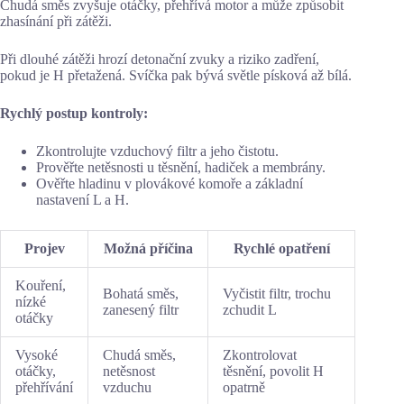
Chudá směs zvyšuje otáčky, přehřívá motor a může způsobit
zhasínání při zátěži.
Při dlouhé zátěži hrozí detonační zvuky a riziko zadření,
pokud je H přetažená. Svíčka pak bývá světle písková až bílá.
Rychlý postup kontroly:
Zkontrolujte vzduchový filtr a jeho čistotu.
Prověřte netěsnosti u těsnění, hadiček a membrány.
Ověřte hladinu v plovákové komoře a základní
nastavení L a H.
Projev
Možná příčina
Rychlé opatření
Kouření,
Bohatá směs,
Vyčistit filtr, trochu
nízké
zanesený filtr
zchudit L
otáčky
Vysoké
Chudá směs,
Zkontrolovat
otáčky,
netěsnost
těsnění, povolit H
přehřívání
vzduchu
opatrně