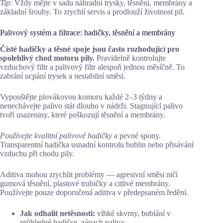
Tip:
Vždy mějte v sadu náhradní trysky, těsnění, membrány a
základní šrouby. To zrychlí servis a prodlouží životnost pil.
Palivový systém a filtrace: hadičky, těsnění a membrány
Čisté hadičky a těsné spoje jsou často rozhodující pro
spolehlivý chod motoru pily.
Pravidelně kontrolujte
vzduchový filtr a palivový filtr alespoň jednou měsíčně. To
zabrání ucpání trysek a nestabilní směsi.
Vypouštějte plovákovou komoru každé 2–3 týdny a
nenechávejte palivo stát dlouho v nádrži. Stagnující palivo
tvoří usazeniny, které poškozují těsnění a membrány.
Používejte kvalitní palivové hadičky
a pevné spony.
Transparentní hadička usnadní kontrolu bublin nebo přisávání
vzduchu při chodu pily.
Aditiva mohou zrychlit problémy — agresivní směsi ničí
gumová těsnění, plastové trubičky a citlivé membrány.
Používejte pouze doporučená aditiva v předepsaném ředění.
Jak odhalit netěsnosti:
vlhké skvrny, bublání v
průhledné hadičce, zápach paliva.