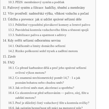
PD26: membránový systém a podtlak
Palivový systém a filtrace: hadičky, těsnění a membrány
Vliv prostředí: nadmořská výška, vlhkost vzduchu a počasí
Údržba a prevence: jak si udržet správné seřízení déle
Průběžné vypouštění plovákové komory a čerstvé palivo
Pravidelná kontrola vzduchového filtru a těsnosti spojů
Stabilizace paliva a opatrnost s aditivy
Kdy svěřit seřízení odbornému servisu
Otáčkoměr a limity domácího seřízení
Riziko poškození sedel trysek a zadření motoru
Závěr
FAQ
Co přesně karburátor dělá a proč jeho správné seřízení
ovlivní výkon motoru?
Co znamená stechiometrický poměr 14,7 : 1 a jak
poznám bohatou nebo chudou směs?
Jak ovlivní směs start, akceleraci a spotřebu?
Co zkontrolovat před seřizováním — palivo, olej, filtr a
zahřátí motoru?
Proč je důležitý čistý vzduchový filtr a kontrola svíčky?
Jak zajistím bezpečnost při práci na motorové pile?