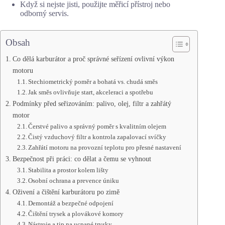
Když si nejste jisti, použijte měřicí přístroj nebo
odborný servis.
Obsah
Co dělá karburátor a proč správné seřízení ovlivní výkon
motoru
Stechiometrický poměr a bohatá vs. chudá směs
Jak směs ovlivňuje start, akceleraci a spotřebu
Podmínky před seřizováním: palivo, olej, filtr a zahřátý
motor
Čerstvé palivo a správný poměr s kvalitním olejem
Čistý vzduchový filtr a kontrola zapalovací svíčky
Zahřátí motoru na provozní teplotu pro přesné nastavení
Bezpečnost při práci: co dělat a čemu se vyhnout
Stabilita a prostor kolem lišty
Osobní ochrana a prevence úniku
Oživení a čištění karburátoru po zimě
Demontáž a bezpečné odpojení
Čištění trysek a plovákové komory
Nástroje a tip na ucpané trysky