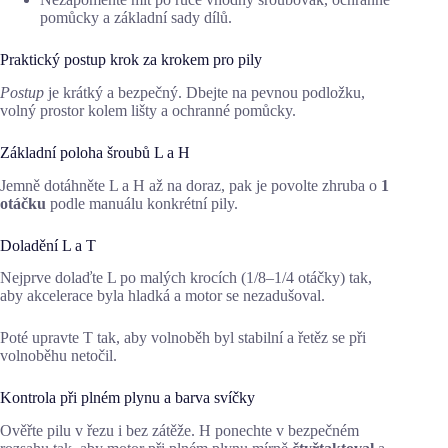
pomůcky a základní sady dílů.
Praktický postup krok za krokem pro pily
Postup
je krátký a bezpečný. Dbejte na pevnou podložku,
volný prostor kolem lišty a ochranné pomůcky.
Základní poloha šroubů L a H
Jemně dotáhněte L a H až na doraz, pak je povolte zhruba o
1
otáčku
podle manuálu konkrétní pily.
Doladění L a T
Nejprve dolaďte L po malých krocích (1/8–1/4 otáčky) tak,
aby akcelerace byla hladká a motor se nezadušoval.
Poté upravte T tak, aby volnoběh byl stabilní a řetěz se při
volnoběhu netočil.
Kontrola při plném plynu a barva svíčky
Ověřte pilu v řezu i bez zátěže. H ponechte v bezpečném