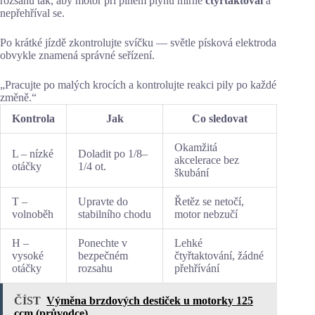
rozsahu tak, aby motor při plném plynu mírně
čtyřtaktoval
a
nepřehříval se.
Po krátké jízdě zkontrolujte svíčku — světle písková elektroda
obvykle znamená správné seřízení.
„Pracujte po malých krocích a kontrolujte reakci pily po každé
změně.“
Kontrola
Jak
Co sledovat
Okamžitá
L – nízké
Doladit po 1/8–
akcelerace bez
otáčky
1/4 ot.
škubání
T –
Upravte do
Řetěz se netočí,
volnoběh
stabilního chodu
motor nebzučí
H –
Ponechte v
Lehké
vysoké
bezpečném
čtyřtaktování, žádné
otáčky
rozsahu
přehřívání
ČÍST
Výměna brzdových destiček u motorky 125
ccm (průvodce)