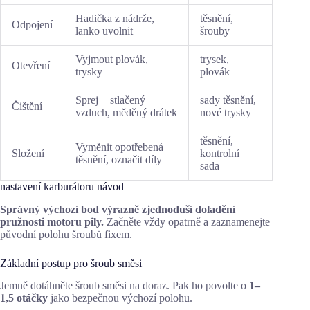
Hadička z nádrže,
těsnění,
Odpojení
lanko uvolnit
šrouby
Vyjmout plovák,
trysek,
Otevření
trysky
plovák
Sprej + stlačený
sady těsnění,
Čištění
vzduch, měděný drátek
nové trysky
těsnění,
Vyměnit opotřebená
Složení
kontrolní
těsnění, označit díly
sada
nastavení karburátoru návod
Správný výchozí bod výrazně zjednoduší doladění
pružnosti motoru pily.
Začněte vždy opatrně a zaznamenejte
původní polohu šroubů fixem.
Základní postup pro šroub směsi
Jemně dotáhněte šroub směsi na doraz. Pak ho povolte o
1–
1,5 otáčky
jako bezpečnou výchozí polohu.