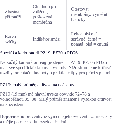
Chudnutí při
Otestovat
Zhasínání
zatížení,
membrány, vyměnit
při zátěži
poškozená
hadičky
membrána
Lehce písková =
Barva
Indikátor směsi
správně; černá =
svíčky
bohatá; bílá = chudá
Specifika karburátorů PZ19, PZ30 a PD26
Ne každý karburátor reaguje stejně — PZ19, PZ30 i PD26
mají své specifické slabiny a výhody. Níže shrnujeme klíčové
rozdíly, orientační hodnoty a praktické tipy pro práci s pilami.
PZ19: malý průměr, citlivost na nečistoty
PZ19 (19 mm) má hlavní trysku obvykle 72–78 a
volnoběžnou 35–38. Malý průměr znamená vysokou citlivost
na znečištění.
Doporučení:
preventivně vyměňte jehlový ventil za mosazný
a mějte po ruce sadu trysek a těsnění.