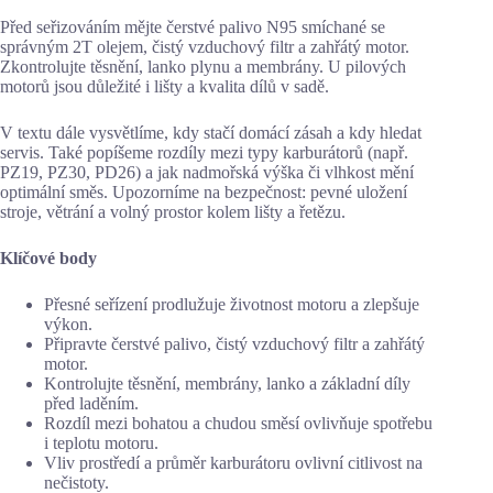
Před seřizováním mějte čerstvé palivo N95 smíchané se
správným 2T olejem, čistý vzduchový filtr a zahřátý motor.
Zkontrolujte těsnění, lanko plynu a membrány. U pilových
motorů jsou důležité i lišty a kvalita dílů v sadě.
V textu dále vysvětlíme, kdy stačí domácí zásah a kdy hledat
servis. Také popíšeme rozdíly mezi typy karburátorů (např.
PZ19, PZ30, PD26) a jak nadmořská výška či vlhkost mění
optimální směs. Upozorníme na bezpečnost: pevné uložení
stroje, větrání a volný prostor kolem lišty a řetězu.
Klíčové body
Přesné seřízení prodlužuje životnost motoru a zlepšuje
výkon.
Připravte čerstvé palivo, čistý vzduchový filtr a zahřátý
motor.
Kontrolujte těsnění, membrány, lanko a základní díly
před laděním.
Rozdíl mezi bohatou a chudou směsí ovlivňuje spotřebu
i teplotu motoru.
Vliv prostředí a průměr karburátoru ovlivní citlivost na
nečistoty.