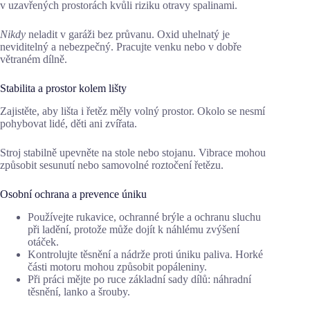
v uzavřených prostorách kvůli riziku otravy spalinami.
Nikdy
neladit v garáži bez průvanu. Oxid uhelnatý je
neviditelný a nebezpečný. Pracujte venku nebo v dobře
větraném dílně.
Stabilita a prostor kolem lišty
Zajistěte, aby lišta i řetěz měly volný prostor. Okolo se nesmí
pohybovat lidé, děti ani zvířata.
Stroj stabilně upevněte na stole nebo stojanu. Vibrace mohou
způsobit sesunutí nebo samovolné roztočení řetězu.
Osobní ochrana a prevence úniku
Používejte rukavice, ochranné brýle a ochranu sluchu
při ladění, protože může dojít k náhlému zvýšení
otáček.
Kontrolujte těsnění a nádrže proti úniku paliva. Horké
části motoru mohou způsobit popáleniny.
Při práci mějte po ruce základní sady dílů: náhradní
těsnění, lanko a šrouby.