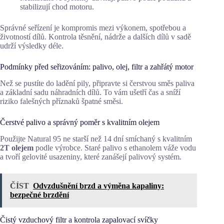
stabilizují chod motoru.
Správné seřízení je kompromis mezi výkonem, spotřebou a
životností dílů. Kontrola těsnění, nádrže a dalších dílů v sadě
udrží výsledky déle.
Podmínky před seřizováním: palivo, olej, filtr a zahřátý motor
Než se pustíte do ladění pily, připravte si čerstvou směs paliva
a základní sadu náhradních dílů. To vám ušetří čas a sníží
riziko falešných příznaků špatné směsi.
Čerstvé palivo a správný poměr s kvalitním olejem
Použijte Natural 95 ne starší než 14 dní smíchaný s kvalitním
2T olejem
podle výrobce. Staré palivo s ethanolem váže vodu
a tvoří gelovité usazeniny, které zanášejí palivový systém.
ČÍST
Odvzdušnění brzd a výměna kapaliny:
bezpečné brzdění
Čistý vzduchový filtr a kontrola zapalovací svíčky