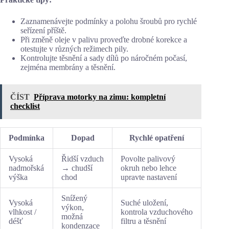
Zaznamenávejte podmínky a polohu šroubů pro rychlé
seřízení příště.
Při změně oleje v palivu proveďte drobné korekce a
otestujte v různých režimech pily.
Kontrolujte těsnění a sady dílů po náročném počasí,
zejména membrány a těsnění.
ČÍST
Příprava motorky na zimu: kompletní
checklist
Podmínka
Dopad
Rychlé opatření
Vysoká
Řidší vzduch
Povolte palivový
nadmořská
→ chudší
okruh nebo lehce
výška
chod
upravte nastavení
Snížený
Vysoká
Suché uložení,
výkon,
vlhkost /
kontrola vzduchového
možná
déšť
filtru a těsnění
kondenzace