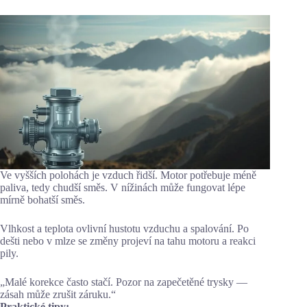
Ve vyšších polohách je vzduch řidší. Motor potřebuje méně
paliva, tedy chudší směs. V nížinách může fungovat lépe
mírně bohatší směs.
Vlhkost a teplota ovlivní hustotu vzduchu a spalování. Po
dešti nebo v mlze se změny projeví na tahu motoru a reakci
pily.
„Malé korekce často stačí. Pozor na zapečetěné trysky —
zásah může zrušit záruku.“
Praktické tipy: