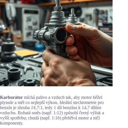
Karburátor
míchá palivo a vzduch tak, aby motor běžel
plynule a měl co nejlepší výkon. Ideální stechiometrie pro
benzín je zhruba
14,7:1
, tedy 1 díl benzínu k 14,7 dílům
vzduchu. Bohatá směs (např. 1:12) způsobí černý výfuk a
vyšší spotřebu; chudá (např. 1:16) přehřívá motor a ničí
komponenty.