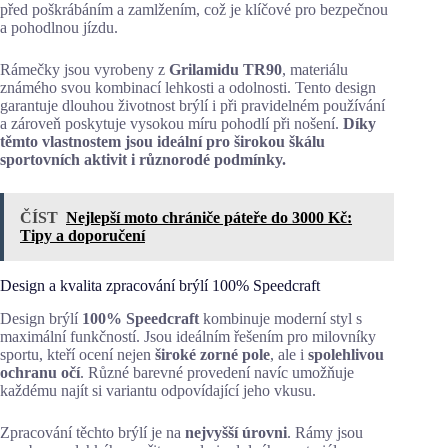
před poškrábáním a zamlžením, což je klíčové pro bezpečnou
a pohodlnou jízdu.
Rámečky jsou vyrobeny z
Grilamidu TR90
, materiálu
známého svou kombinací lehkosti a odolnosti. Tento design
garantuje dlouhou životnost brýlí i při pravidelném používání
a zároveň poskytuje vysokou míru pohodlí při nošení.
Díky
těmto vlastnostem jsou ideální pro širokou škálu
sportovních aktivit i různorodé podmínky.
ČÍST
Nejlepší moto chrániče páteře do 3000 Kč:
Tipy a doporučení
Design a kvalita zpracování brýlí 100% Speedcraft
Design brýlí
100% Speedcraft
kombinuje moderní styl s
maximální funkčností. Jsou ideálním řešením pro milovníky
sportu, kteří ocení nejen
široké zorné pole
, ale i
spolehlivou
ochranu očí
. Různé barevné provedení navíc umožňuje
každému najít si variantu odpovídající jeho vkusu.
Zpracování těchto brýlí je na
nejvyšší úrovni
. Rámy jsou