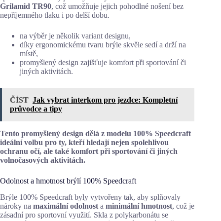
Grilamid TR90
, což umožňuje jejich pohodlné nošení bez
nepříjemného tlaku i po delší dobu.
na výběr je několik variant designu,
díky ergonomickému tvaru brýle skvěle sedí a drží na
místě,
promyšlený design zajišťuje komfort při sportování či
jiných aktivitách.
ČÍST
Jak vybrat interkom pro jezdce: Kompletní
průvodce a tipy
Tento promyšlený design dělá z modelu 100% Speedcraft
ideální volbu pro ty, kteří hledají nejen spolehlivou
ochranu očí, ale také komfort při sportování či jiných
volnočasových aktivitách.
Odolnost a hmotnost brýlí 100% Speedcraft
Brýle 100% Speedcraft byly vytvořeny tak, aby splňovaly
nároky na
maximální odolnost
a
minimální hmotnost
, což je
zásadní pro sportovní využití. Skla z polykarbonátu se