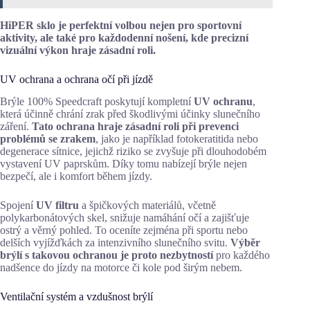
HiPER sklo je perfektní volbou nejen pro sportovní
aktivity, ale také pro každodenní nošení, kde precizní
vizuální výkon hraje zásadní roli.
UV ochrana a ochrana očí při jízdě
Brýle 100% Speedcraft poskytují kompletní
UV ochranu
,
která účinně chrání zrak před škodlivými účinky slunečního
záření.
Tato ochrana hraje zásadní roli při prevenci
problémů se zrakem
, jako je například fotokeratitida nebo
degenerace sítnice, jejichž riziko se zvyšuje při dlouhodobém
vystavení UV paprskům. Díky tomu nabízejí brýle nejen
bezpečí, ale i komfort během jízdy.
Spojení
UV filtru
a špičkových materiálů, včetně
polykarbonátových skel, snižuje namáhání očí a zajišťuje
ostrý a věrný pohled. To oceníte zejména při sportu nebo
delších vyjížďkách za intenzivního slunečního svitu.
Výběr
brýlí s takovou ochranou je proto nezbytností
pro každého
nadšence do jízdy na motorce či kole pod širým nebem.
Ventilační systém a vzdušnost brýlí