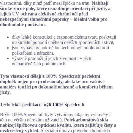
vlastnostmi, díky nimž patří mezi špičku na trhu.
Nabízejí
široké zorné pole, které usnadňuje orientaci při jízdě, a
jejich UV ochrana efektivně chrání oči před
nebezpečnými slunečními paprsky – ideální volba pro
dlouhodobé používání.
díky lehké konstrukci a ergonomickému tvaru poskytují
maximální pohodlí i během delších sportovních aktivit,
jsou vybaveny pokročilou technologií odolnou proti
poškrábání a nárazům,
výrazně prodlužují jejich životnost i v těch
nejnáročnějších podmínkách.
Tyto vlastnosti dělají z 100% Speedcraft perfektní
doplněk nejen pro profesionály, ale také pro vášnivé
amatéry toužící po dokonalé ochraně a komfortu během
jízdy.
Technické specifikace brýlí 100% Speedcraft
Brýle 100% Speedcraft byly vytvořeny tak, aby vyhověly i
těm největším nárokům uživatelů.
Polykarbonátová skla
nabízejí špičkovou optickou kvalitu, která zajišťuje čistý a
nezkreslený výhled.
Speciální úprava povrchu chrání skla