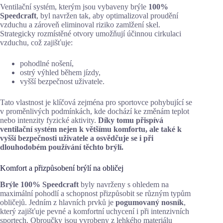
Ventilační systém, kterým jsou vybaveny brýle
100%
Speedcraft
, byl navržen tak, aby optimalizoval proudění
vzduchu a zároveň eliminoval riziko zamlžení skel.
Strategicky rozmístěné otvory umožňují účinnou cirkulaci
vzduchu, což zajišťuje:
pohodlné nošení,
ostrý výhled během jízdy,
vyšší bezpečnost uživatele.
Tato vlastnost je klíčová zejména pro sportovce pohybující se
v proměnlivých podmínkách, kde dochází ke změnám teplot
nebo intenzity fyzické aktivity.
Díky tomu přispívá
ventilační systém nejen k většímu komfortu, ale také k
vyšší bezpečnosti uživatele a osvědčuje se i při
dlouhodobém používání těchto brýlí.
Komfort a přizpůsobení brýlí na obličej
Brýle 100% Speedcraft
byly navrženy s ohledem na
maximální pohodlí a schopnost přizpůsobit se různým typům
obličejů. Jedním z hlavních prvků je
pogumovaný nosník
,
který zajišťuje pevné a komfortní uchycení i při intenzivních
sportech. Obroučky jsou vyrobeny z lehkého materiálu