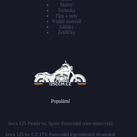
Skútry
Technika
Tipy a rady
Vnější materiál
Zážitky
Žebříčky
Populární
Jawa 125 Pionýr vs. Sport: Porovnání retro motocyklů
Jawa 125 vs. CZ 175: Porovnání legendárních dvoutaktů