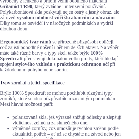
vyrobeny z lehkého a přitom velmi odolného materiálu
Grilamid TR90
, který zvládne i intenzivní používání.
Polykarbonátová skla poskytují nejen ostrý a jasný obraz, ale
zároveň
vysokou odolnost vůči škrábancům a nárazům
.
Díky tomu se osvědčí i v náročných podmínkách a vydrží
dlouhou dobu.
Ergonomický tvar rámů
se přirozeně přizpůsobí obličeji,
což zajistí pohodlné nošení i během delších aktivit. Na výběr
máte také různé barvy a typy skel, takže brýle
100%
Speedcraft
představují dokonalou volbu pro ty, kteří hledají
spojení
stylového vzhledu
s
praktickou ochranou očí
při
každodenním pohybu nebo sportu.
Typy zorníků a jejich specifikace
Brýle 100% Speedcraft se mohou pochlubit různými typy
zorníků, které snadno přizpůsobíte rozmanitým podmínkám.
Mezi hlavní možnosti patří:
polarizovaná skla, jež výrazně snižují odlesky a zlepšují
viditelnost zejména za slunečného dne,
výměnné zorníky, což umožňuje rychlou změnu podle
aktuálních potřeb – ať už se chystáte na závod nebo jen