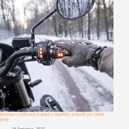
Recenze vyhřívaných gripů a doplňků: pohodlí pro zimní
jízdy
18 července, 2025