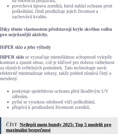
na rekreační projížďku,
povrchová úprava zorníků, která nabízí ochranu proti
poškrábání, čímž prodlužuje jejich životnost a
zachovává kvalitu.
Díky těmto vlastnostem představují brýle skvělou volbu
pro nejrůznější aktivity.
HiPER sklo a jeho výhody
HiPER sklo
se vyznačuje mimořádnou schopností vylepšit
kontrast a zjasnit obraz, což je klíčové pro dobrou viditelnost
za různých světelných podmínek. Tato technologie navíc
efektivně minimalizuje odrazy, takže pohled zůstává čistý a
nerušený.
poskytuje spolehlivou ochranu před škodlivým UV
zářením,
pyšní se vysokou odolností vůči poškrábání,
přispívá k prodloužení životnosti zorníků.
ČÍST
Nejlepší moto bundy 2025: Top 5 modelů pro
maximální bezpečnost