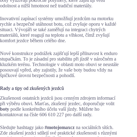
boty využívají pokročilé polymery, které zajišťují větší
odolnost a nižší hmotnost než tradiční materiály.
Inovativní zapínací systémy umožňují jezdcům na motorku
rychle a bezpečně utáhnout botu, což zvyšuje oporu v každé
situaci. Vývojáři se také zaměřují na integraci chytrých
materiálů, které reagují na teplotu a vlhkost, čímž zvyšují
komfort jezdce během celého dne.
Nové konstrukce podrážek zajišťují lepší přilnavost k enduro
stupačkám. To je zásadní pro stabilitu při jízdě v náročném a
kluzkém terénu. Technologie v oblasti moto obuvi se neustále
posouvají vpřed, aby zajistily, že vaše boty budou vždy na
špičkové úrovni bezpečnosti a pohodlí.
Rady a tipy od zkušených jezdců
Zkušenosti ostatních jezdců jsou cenným zdrojem informací
při výběru obuvi. Marťas, zkušený jezdec, doporučuje volit
boty
podle konkrétního účelu vaší jízdy. Můžete ho
kontaktovat na čísle 606 610 227 pro další rady.
Sledujte hashtagy jako
#motojomaxcz
na sociálních sítích.
Zde zkušení jezdci sdílejí své praktické zkušenosti s různými