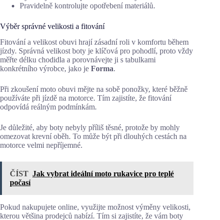
Pravidelně kontrolujte opotřebení materiálů.
Výběr správné velikosti a fitování
Fitování a velikost obuvi hrají zásadní roli v komfortu během
jízdy. Správná velikost boty je klíčová pro pohodlí, proto vždy
měřte délku chodidla a porovnávejte ji s tabulkami
konkrétního výrobce, jako je
Forma
.
Při zkoušení moto obuvi mějte na sobě ponožky, které běžně
používáte při jízdě na motorce. Tím zajistíte, že fitování
odpovídá reálným podmínkám.
Je důležité, aby boty nebyly příliš těsné, protože by mohly
omezovat krevní oběh. To může být při dlouhých cestách na
motorce velmi nepříjemné.
ČÍST
Jak vybrat ideální moto rukavice pro teplé
počasí
Pokud nakupujete online, využijte možnost výměny velikosti,
kterou většina prodejců nabízí. Tím si zajistíte, že vám boty