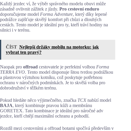
Každý jezdec ví, že výběr správného modelu obuvi může
zásadně ovlivnit zážitek z jízdy.
Pro cestovní enduro
doporučujeme model
Forma Adventure
, který díky lepené
podrážce zajišťuje skvělý komfort při chůzi a dlouhých
cestách. Tento model je ideální pro ty, kteří tráví hodiny na
silnici i v terénu.
ČÍST
Nejlepší držáky mobilu na motorku: jak
vybrat ten pravý?
Naopak pro
offroad
cestovatele je perfektní volbou
Forma
TERRA EVO
. Tento model disponuje šitou tvrdou podrážkou
a plastovou výztuhou kotníku, což poskytuje potřebnou
ochranu v náročných podmínkách. Je to skvělá volba pro
dobrodružství v těžkém terénu.
Pokud hledáte něco výjimečného, značka
TCX
nabízí model
BAJA
, který kombinuje pravou kůži a membránu
GORETEX. Tato kombinace je ideální pro náročné adv
jezdce, kteří chtějí maximální ochranu a pohodlí.
Rozdíl mezi cestovními a offroad botami spočívá především v