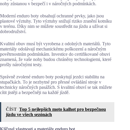
nohy zůstanou v bezpečí i v náročných podmínkách.
Moderní enduro boty obsahují ochranné prvky, jako jsou
plastové výztuhy. Tyto výztuhy snižují riziko zranění kotníku
v terénu. Díky nim se můžete soustředit na jízdu a užívat si
dobrodružství.
Kvalitní obuv musí být vyrobena z odolných materiálů. Tyto
materiály odolávají mechanickému poškození a náročným
povětrnostním podmínkám. Investice do certifikované obuvi
znamená, že vaše nohy budou chráněny technologiemi, které
prošly náročnými testy.
Správně zvolené enduro boty poskytují jezdci stabilitu na
stupačkách. To je nezbytné pro přesné ovládání stroje v
technicky náročných pasážích. S kvalitní obuví se tak můžete
cítit jistěji a bezpečněji na každé jízdě.
ČÍST
Top 5 nejlepších moto kalhot pro bezpečnou
jízdu ve všech sezónách
Klíčové vlastnosti a materiály enduro bot