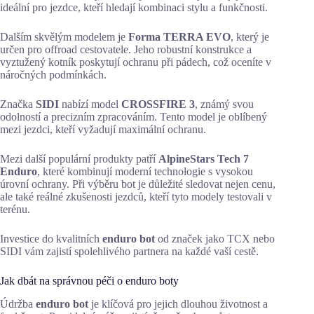
ideální pro jezdce, kteří hledají kombinaci stylu a funkčnosti.
Dalším skvělým modelem je
Forma TERRA EVO
, který je
určen pro offroad cestovatele. Jeho robustní konstrukce a
vyztužený kotník poskytují ochranu při pádech, což oceníte v
náročných podmínkách.
Značka
SIDI
nabízí model
CROSSFIRE 3
, známý svou
odolností a precizním zpracováním. Tento model je oblíbený
mezi jezdci, kteří vyžadují maximální ochranu.
Mezi další populární produkty patří
AlpineStars Tech 7
Enduro
, které kombinují moderní technologie s vysokou
úrovní ochrany. Při výběru bot je důležité sledovat nejen cenu,
ale také reálné zkušenosti jezdců, kteří tyto modely testovali v
terénu.
Investice do kvalitních
enduro bot
od značek jako TCX nebo
SIDI vám zajistí spolehlivého partnera na každé vaší cestě.
Jak dbát na správnou péči o enduro boty
Údržba
enduro bot
je klíčová pro jejich dlouhou životnost a