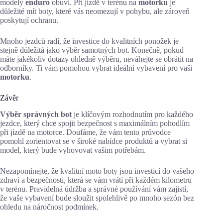
modely
enduro
obuvi. Při jízdě v terénu na
motorku
je
důležité mít boty, které vás neomezují v pohybu, ale zároveň
poskytují ochranu.
Mnoho jezdců radí, že investice do kvalitních ponožek je
stejně důležitá jako výběr samotných bot. Konečně, pokud
máte jakékoliv dotazy ohledně výběru, neváhejte se obrátit na
odborníky. Ti vám pomohou vybrat ideální vybavení pro vaši
motorku
.
Závěr
Výběr správných bot
je klíčovým rozhodnutím pro každého
jezdce, který chce spojit bezpečnost s maximálním pohodlím
při jízdě na motorce. Doufáme, že vám tento průvodce
pomohl zorientovat se v široké nabídce produktů a vybrat si
model, který bude vyhovovat vašim potřebám.
Nezapomínejte, že kvalitní moto boty jsou investicí do vašeho
zdraví a bezpečnosti, která se vám vrátí při každém kilometru
v terénu. Pravidelná údržba a správné používání vám zajistí,
že vaše vybavení bude sloužit spolehlivě po mnoho sezón bez
ohledu na náročnost podmínek.