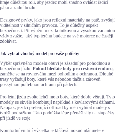
hraje důležitou roli, aby jezdec mohl snadno ovládat řadicí
páku a zadní brzdu.
Designové prvky, jako jsou reflexní materiály na patě, zvyšují
viditelnost v silničním provozu. To je důležitý aspekt
bezpečnosti. Při výběru mezi kotníkovou a vysokou variantou
vždy zvažte, jaký typ terénu budete na své motorce nejčastěji
zdolávat.
Jak vybrat vhodný model pro vaše potřeby
Výběr správného modelu obuvi je zásadní pro pohodlnou a
bezpečnou jízdu.
Pokud hledáte boty pro cestovní enduro
,
zaměřte se na rovnováhu mezi pohodlím a ochranou. Dlouhé
trasy vyžadují boty, které vás nebudou tlačit a zároveň
poskytnou potřebnou ochranu při pádech.
Pro letní jízdu zvolte lehčí moto boty, které dobře větrají. Tyto
modely se skvěle kombinují například s kevlarovými džínami.
Naopak, jezdci preferující offroad by měli vybírat modely s
tvrdší podrážkou. Tato podrážka lépe přenáší síly na stupačky
při jízdě ve stoje.
Komfortní vnitřní výstelka je klíčová, pokud plánujete v