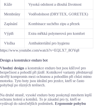
Kůže
Vysoká odolnost a dlouhá životnost
Membrány
Voděodolnost (DRYTEX, GORETEX)
Zapínání
Kombinace suchého zipu a přezek
Výplň
Extra měkká polymerová pro komfort
Vložka
Antibakteriální pro hygienu
https://www.youtube.com/watch?v=EQLX7_8OYq8
Design a konstrukce enduro bot
Vhodný design
a konstrukce enduro bot jsou klíčové pro
bezpečnost a pohodlí při jízdě. Kotníkové varianty představují
skvělý kompromis mezi ochranou a pohodlím při chůzi mimo
motorku. Tyto boty jsou ideální pro jezdce, kteří se často
pohybují po různých terénech.
Na druhé straně, vysoké enduro boty poskytují mnohem lepší
ochranu holení a kotníků. To je zásadní pro ty, kteří se
vydávají do náročnějších podmínek.
Ergonomie pohybu