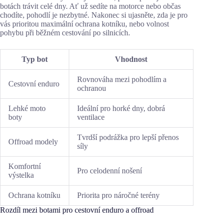
botách trávit celé dny. Ať už sedíte na motorce nebo občas
chodíte, pohodlí je nezbytné. Nakonec si ujasněte, zda je pro
vás prioritou maximální ochrana kotníku, nebo volnost
pohybu při běžném cestování po silnicích.
Typ bot
Vhodnost
Rovnováha mezi pohodlím a
Cestovní enduro
ochranou
Lehké moto
Ideální pro horké dny, dobrá
boty
ventilace
Tvrdší podrážka pro lepší přenos
Offroad modely
síly
Komfortní
Pro celodenní nošení
výstelka
Ochrana kotníku
Priorita pro náročné terény
Rozdíl mezi botami pro cestovní enduro a offroad