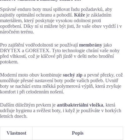
Správné enduro boty musí splňovat řadu požadavků, aby
zajistily optimální ochranu a pohodlí.
Kůže
je základním
materiálem, který poskytuje vysokou odolnost proti
opotřebení. Díky ní si můžete být jisti, že vaše obuv vydrží i v
náročném terénu.
Pro zajištění voděodolnosti se používají
membrány
jako
DRYTEX a GORETEX. Tyto technologie chrání vaše nohy
před vlhkostí, což je klíčové při jízdě v dešti nebo brodění
potokem.
Moderní moto obuv kombinuje
suchý zip
a pevné přezky, což
umožňuje přesné nastavení boty podle vašich potřeb. Uvnitř
boty se nachází extra měkká polymerová výplň, která zvyšuje
komfort i při celodenním nošení.
Dalším důležitým prvkem je
antibakteriální vložka
, která
udržuje hygienu a svěžest boty, i když je používáte v horkých
letních dnech.
Vlastnost
Popis