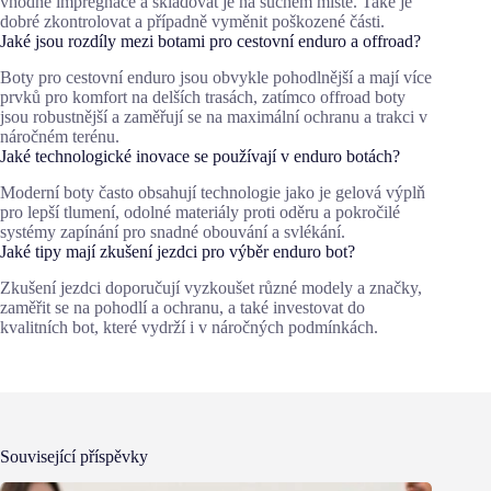
vhodné impregnace a skladovat je na suchém místě. Také je
dobré zkontrolovat a případně vyměnit poškozené části.
Jaké jsou rozdíly mezi botami pro cestovní enduro a offroad?
Boty pro cestovní enduro jsou obvykle pohodlnější a mají více
prvků pro komfort na delších trasách, zatímco offroad boty
jsou robustnější a zaměřují se na maximální ochranu a trakci v
náročném terénu.
Jaké technologické inovace se používají v enduro botách?
Moderní boty často obsahují technologie jako je gelová výplň
pro lepší tlumení, odolné materiály proti oděru a pokročilé
systémy zapínání pro snadné obouvání a svlékání.
Jaké tipy mají zkušení jezdci pro výběr enduro bot?
Zkušení jezdci doporučují vyzkoušet různé modely a značky,
zaměřit se na pohodlí a ochranu, a také investovat do
kvalitních bot, které vydrží i v náročných podmínkách.
Související příspěvky