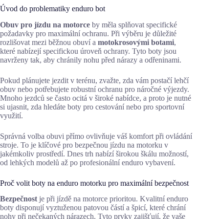
Úvod do problematiky enduro bot
Obuv pro jízdu na motorce
by měla splňovat specifické
požadavky pro maximální ochranu. Při výběru je důležité
rozlišovat mezi běžnou obuví a
motokrosovými botami
,
které nabízejí specifickou úroveň ochrany. Tyto boty jsou
navrženy tak, aby chránily nohu před nárazy a odřeninami.
Pokud plánujete jezdit v terénu, zvažte, zda vám postačí lehčí
obuv nebo potřebujete robustní ochranu pro náročné výjezdy.
Mnoho jezdců se často ocitá v široké nabídce, a proto je nutné
si ujasnit, zda hledáte boty pro cestování nebo pro sportovní
využití.
Správná volba obuvi přímo ovlivňuje váš komfort při ovládání
stroje. To je klíčové pro bezpečnou jízdu na motorku v
jakémkoliv prostředí. Dnes trh nabízí širokou škálu možností,
od lehkých modelů až po profesionální enduro vybavení.
Proč volit boty na enduro motorku pro maximální bezpečnost
Bezpečnost
je při jízdě na motorce prioritou. Kvalitní enduro
boty disponují vyztuženou patovou částí a špicí, které chrání
nohy při nečekaných nárazech. Tyto prvky zajišťují, že vaše