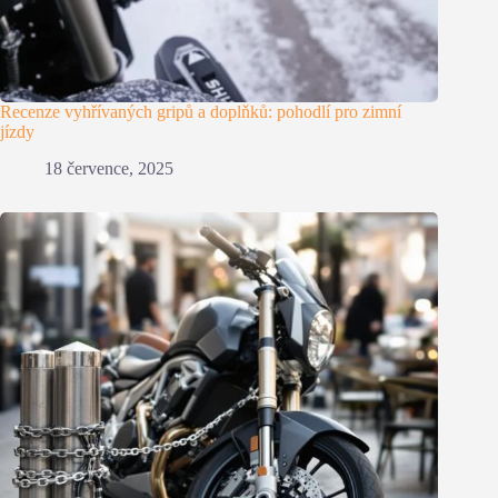
Recenze vyhřívaných gripů a doplňků: pohodlí pro zimní
jízdy
18 července, 2025