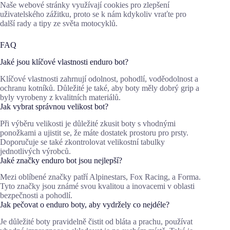
Naše webové stránky využívají cookies pro zlepšení
uživatelského zážitku, proto se k nám kdykoliv vraťte pro
další rady a tipy ze světa motocyklů.
FAQ
Jaké jsou klíčové vlastnosti enduro bot?
Klíčové vlastnosti zahrnují odolnost, pohodlí, voděodolnost a
ochranu kotníků. Důležité je také, aby boty měly dobrý grip a
byly vyrobeny z kvalitních materiálů.
Jak vybrat správnou velikost bot?
Při výběru velikosti je důležité zkusit boty s vhodnými
ponožkami a ujistit se, že máte dostatek prostoru pro prsty.
Doporučuje se také zkontrolovat velikostní tabulky
jednotlivých výrobců.
Jaké značky enduro bot jsou nejlepší?
Mezi oblíbené značky patří Alpinestars, Fox Racing, a Forma.
Tyto značky jsou známé svou kvalitou a inovacemi v oblasti
bezpečnosti a pohodlí.
Jak pečovat o enduro boty, aby vydržely co nejdéle?
Je důležité boty pravidelně čistit od bláta a prachu, používat