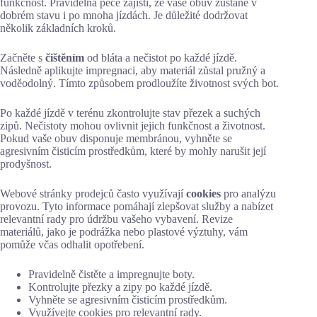
funkčnost. Pravidelná péče zajistí, že vaše obuv zůstane v
dobrém stavu i po mnoha jízdách. Je důležité dodržovat
několik základních kroků.
Začněte s
čištěním
od bláta a nečistot po každé jízdě.
Následně aplikujte impregnaci, aby materiál zůstal pružný a
voděodolný. Tímto způsobem prodloužíte životnost svých bot.
Po každé jízdě v terénu zkontrolujte stav přezek a suchých
zipů. Nečistoty mohou ovlivnit jejich funkčnost a životnost.
Pokud vaše obuv disponuje membránou, vyhněte se
agresivním čisticím prostředkům, které by mohly narušit její
prodyšnost.
Webové stránky prodejců často využívají
cookies
pro analýzu
provozu. Tyto informace pomáhají zlepšovat služby a nabízet
relevantní rady pro údržbu vašeho vybavení. Revize
materiálů, jako je podrážka nebo plastové výztuhy, vám
pomůže včas odhalit opotřebení.
Pravidelně čistěte a impregnujte boty.
Kontrolujte přezky a zipy po každé jízdě.
Vyhněte se agresivním čisticím prostředkům.
Využívejte cookies pro relevantní rady.