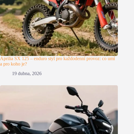
Aprilia SX 125 – enduro styl pro každodenní provoz: co umí
a pro koho je?
19 dubna, 2026