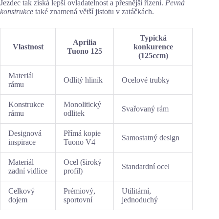
Jezdec tak získá lepší ovladatelnost a přesnější řízení.
Pevná
konstrukce
také znamená větší jistotu v zatáčkách.
Typická
Aprilia
Vlastnost
konkurence
Tuono 125
(125ccm)
Materiál
Odlitý hliník
Ocelové trubky
rámu
Konstrukce
Monolitický
Svařovaný rám
rámu
odlitek
Designová
Přímá kopie
Samostatný design
inspirace
Tuono V4
Materiál
Ocel (široký
Standardní ocel
zadní vidlice
profil)
Celkový
Prémiový,
Utilitární,
dojem
sportovní
jednoduchý