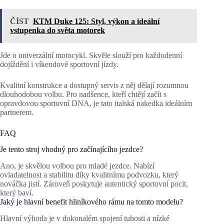
ČÍST
KTM Duke 125: Styl, výkon a ideální
vstupenka do světa motorek
Jde o univerzální motocykl. Skvěle slouží pro každodenní
dojíždění i víkendové sportovní jízdy.
Kvalitní konstrukce a dostupný servis z něj dělají rozumnou
dlouhodobou volbu. Pro nadšence, kteří chtějí začít s
opravdovou sportovní DNA, je tato italská nakedka ideálním
partnerem.
FAQ
Je tento stroj vhodný pro začínajícího jezdce?
Ano, je skvělou volbou pro mladé jezdce. Nabízí
ovladatelnost a stabilitu díky kvalitnímu podvozku, který
nováčka jistí. Zároveň poskytuje autentický sportovní pocit,
který baví.
Jaký je hlavní benefit hliníkového rámu na tomto modelu?
Hlavní výhoda je v dokonalém spojení tuhosti a nízké