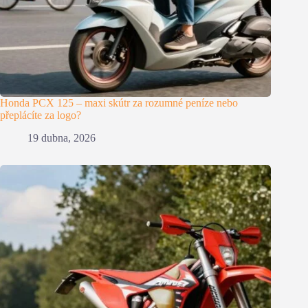
Honda PCX 125 – maxi skútr za rozumné peníze nebo
přeplácíte za logo?
19 dubna, 2026