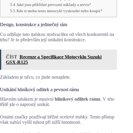
Jaké jsou přibližné provozní náklady a servis?
Kde si mohu tento motocykl vyzkoušet nebo koupit?
Design, konstrukce a jedinečný rám
Co odlišuje tuto italskou stodvacítku od všech konkurentů na
trhu? Je to především její unikátní konstrukce.
ČÍST
Recenze a Specifikace Motocyklu Suzuki
GSX-R125
Základem je něco, co jinde nenajdete.
Unikátní hliníkový odlitek a pevnost rámu
Hlavním tahákem je masivní
hliníkový odlitek rámu
. V této
třídě jde o naprostý unikát.
Ostatní značky používají běžné ocelové trubky. Tento přístup
však nabízí vyšší tuhost při nižší hmotnosti.