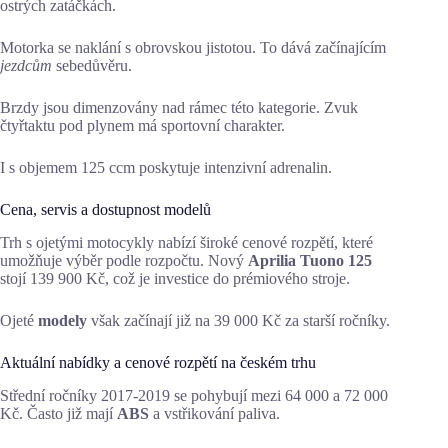
ostrých zatáčkách.
Motorka se naklání s obrovskou jistotou. To dává začínajícím
jezdcům
sebedůvěru.
Brzdy jsou dimenzovány nad rámec této kategorie. Zvuk
čtyřtaktu pod plynem má sportovní charakter.
I s objemem 125 ccm poskytuje intenzivní adrenalin.
Cena, servis a dostupnost modelů
Trh s ojetými motocykly nabízí široké cenové rozpětí, které
umožňuje výběr podle rozpočtu. Nový
Aprilia Tuono 125
stojí 139 900 Kč, což je investice do prémiového stroje.
Ojeté
modely
však začínají již na 39 000 Kč za starší ročníky.
Aktuální nabídky a cenové rozpětí na českém trhu
Střední ročníky 2017-2019 se pohybují mezi 64 000 a 72 000
Kč. Často již mají
ABS
a vstřikování paliva.