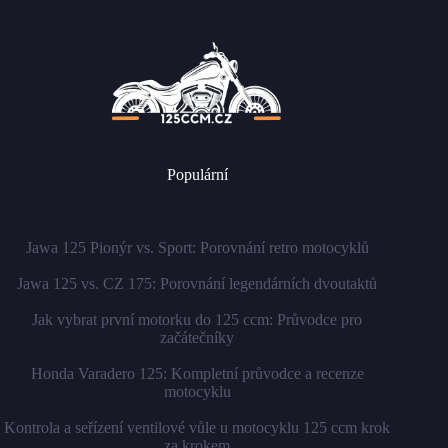
Populární
Jawa 125 Pionýr vs. Sport: Porovnání retro motocyklů
Jawa 125 vs. CZ 175: Porovnání legendárních dvoutaktů
Jak vybrat první motorku do 125 ccm: Průvodce pro
začátečníky
Honda Varadero 125: Kompletní průvodce a recenze
motocyklu
Kontrola a seřízení ventilové vůle u motocyklu 125 ccm krok
za krokem