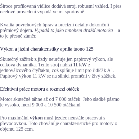
Široce profilovaná vidlice dodává stroji robustní vzhled. I přes
ocelové provedení vypadá velmi sportovně.
Kvalita povrchových úprav a precizní detaily dokončují
prémiový dojem.
Vypadá to jako mnohem dražší motorka
– a
to je přesně záměr.
Výkon a jízdní charakteristiky aprilia tuono 125
Skutečný zážitek z jízdy neurčuje jen papírový výkon, ale
celková dynamika. Tento stroj nabízí
11 kW
z
jednoválcového čtyřtaktu, což splňuje limit pro řidičák A1.
Papírový výkon 11 kW se na silnici promění v živý zážitek.
Efektivní práce motoru a rozmezí otáček
Motor skutečně táhne až od 7 000 otáček. Jeho sladké pásmo
je vysoko, mezi 9 000 a 10 500 otáčkami.
Pro maximální
výkon
musí jezdec neustále pracovat s
převodovkou. Toto chování je charakteristické pro motory o
objemu 125 ccm.