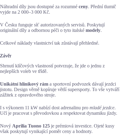
Náhradní díly jsou dostupné za rozumné
ceny
. Přední tlumič
vyjde na 2 000–3 000 Kč.
V Česku funguje síť autorizovaných servisů. Poskytují
originální díly a odbornou péči o tyto italské
modely
.
Celkové náklady vlastnictví tak zůstávají přehledné.
Závěr
Shrnutí klíčových vlastností potvrzuje, že jde o jednu z
nejlepších voleb ve třídě.
Unikátní hliníkový rám
a sportovní podvozek dávají jezdci
jistotu. Design věrně kopíruje větší supersporty. To vše vytváří
zážitek z opravdového stroje.
I s výkonem 11 kW nabízí dost adrenalinu pro
mladé jezdce
.
Učí je pracovat s převodovkou a respektovat dynamiku jízdy.
Nový
Aprilia Tuono 125
je prémiová investice. Ojeté kusy
však poskytují vynikající poměr ceny a hodnoty.