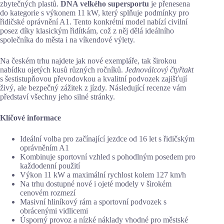
zbytečných plastů.
DNA velkého supersportu
je přenesena
do kategorie s výkonem 11 kW, který splňuje podmínky pro
řidičské oprávnění A1. Tento konkrétní model nabízí civilní
posez díky klasickým řidítkám, což z něj dělá ideálního
společníka do města i na víkendové výlety.
Na českém trhu najdete jak nové exempláře, tak širokou
nabídku ojetých kusů různých ročníků.
Jednoválcový čtyřtakt
s šestistupňovou převodovkou a kvalitní podvozek zajišťují
živý, ale bezpečný zážitek z jízdy. Následující recenze vám
představí všechny jeho silné stránky.
Klíčové informace
Ideální volba pro začínající jezdce od 16 let s řidičským
oprávněním A1
Kombinuje sportovní vzhled s pohodlným posedem pro
každodenní použití
Výkon 11 kW a maximální rychlost kolem 127 km/h
Na trhu dostupné nové i ojeté modely v širokém
cenovém rozmezí
Masivní hliníkový rám a sportovní podvozek s
obrácenými vidlicemi
Úsporný provoz a nízké náklady vhodné pro městské