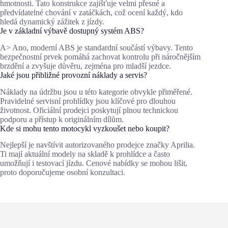
hmotnosti. Tato konstrukce zajišťuje velmi přesné a
předvídatelné chování v zatáčkách, což ocení každý, kdo
hledá dynamický zážitek z jízdy.
Je v základní výbavě dostupný systém ABS?
A> Ano, moderní ABS je standardní součástí výbavy. Tento
bezpečnostní prvek pomáhá zachovat kontrolu při náročnějším
brzdění a zvyšuje důvěru, zejména pro mladší jezdce.
Jaké jsou přibližné provozní náklady a servis?
Náklady na údržbu jsou u této kategorie obvykle přiměřené.
Pravidelné servisní prohlídky jsou klíčové pro dlouhou
životnost. Oficiální prodejci poskytují plnou technickou
podporu a přístup k originálním dílům.
Kde si mohu tento motocykl vyzkoušet nebo koupit?
Nejlepší je navštívit autorizovaného prodejce značky Aprilia.
Ti mají aktuální modely na skladě k prohlídce a často
umožňují i testovací jízdu. Cenové nabídky se mohou lišit,
proto doporučujeme osobní konzultaci.