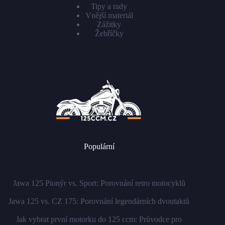
Tipy a rady
Vnější materiál
Zážitky
Žebříčky
Populární
Jawa 125 Pionýr vs. Sport: Porovnání retro motocyklů
Jawa 125 vs. CZ 175: Porovnání legendárních dvoutaktů
Jak vybrat první motorku do 125 ccm: Průvodce pro