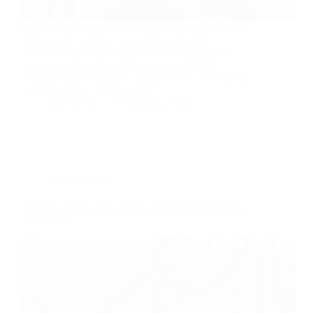
Držáky na mobil pro motorky představují praktické
řešení, které zajišťuje bezpečné a pohodlné
používání telefonu během jízdy. Mezi populární
výrobce patří například Quad Lock, FIXED,
Swissten či SP Connect – každý z nich se vyznačuje
svými specifiky. quad Lock si…
Jan Novák
18 července, 2025
Moto vybavení
Recenze vyhřívaných gripů a doplňků: pohodlí pro
zimní jízdy