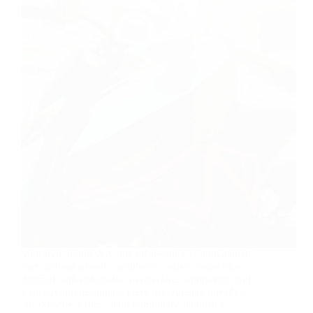
Sportovní motocykly pro začátečníky často balancují
mezi jednoduchostí a ambicemi. Jeden model však
dokázal najít dokonalou rovnováhu: kompaktní stroj
s agresivním designem, který oslovuje jak nováčky,
tak zkušené jezdce. Jeho kombinace lehkosti a