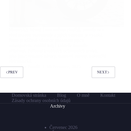
Motocykly bývají často terčem zlodějů, protože se s
nimi snadno manipuluje a jejich hodnota je vysoká.
Proto je klíčové věnovat pozornost jejich
zabezpečení, zvláště když krádeže neustále
přibývají. Pořízení kvalitních ochranných prvků,
jako jsou: robustní zámky, moderní alarmy, pokročilé
elektronické…
Jan Novák
18 července, 2025
PREV
NEXT
Domovská stránka
Blog
O mně
Kontakt
Zásady ochrany osobních údajů
Archivy
Červenec 2026