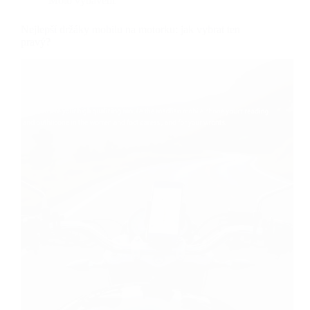
Moto vybavení
Nejlepší držáky mobilu na motorku: jak vybrat ten
pravý?