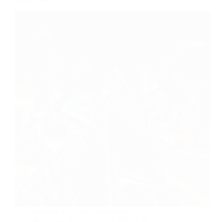
Malé motorky s velkým charakterem dobývají
evropská města. Segment 125cc naháčů za